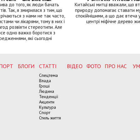
лива до того, як люди бачать
Китайські митці вважали, що вт
тів. Так, я змирилася з тим, що
природу допомагає ставати м
річаються з нами не так часто,
спокійнішими, а що дає втеча у 
истами чи лікарями, тому в них і
центрі міфічне дерево ж
год розвіяти стереотипи. Але
все одно важко боротися з
редженнями, які сьогодні
ПОРТ
БЛОГИ
СТАТТІ
ВІДЕО
ФОТО
ПРО НАС
УМ
Спецтема
Влада
Гроші
Людина
Тенденції
Акценти
Культура
Спорт
Стиль життя