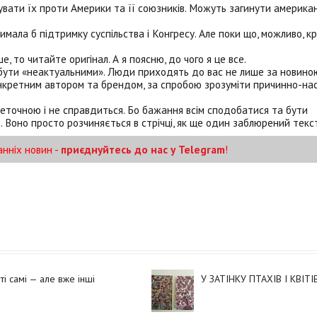
увати їх проти Америки та її союзників. Можуть загинути американц
мала б підтримку суспільства і Конгресу. Але поки що, можливо, к
, то читайте оригінал. А я поясню, до чого я це все.
ся бути «неактуальними». Люди приходять до вас не лише за новин
нкретним автором та брендом, за спробою зрозуміти причинно-нас
неточною і не справдиться. Бо бажання всім сподобатися та бути
. Воно просто розчиняється в стрічці, як ще один заблюрений текс
анніх новин -
приєднуйтесь до нас у Telegram
!
ті самі — але вже інші
У ЗАТІНКУ ПТАХІВ І КВІТІ