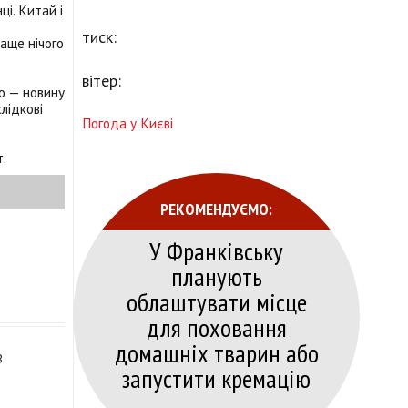
і. Китай і
тиск:
раще нічого
вітер:
ою — новину
лідкові
Погода у Києві
т.
РЕКОМЕНДУЄМО:
У Франківську
планують
облаштувати місце
для поховання
домашніх тварин або
В
запустити кремацію