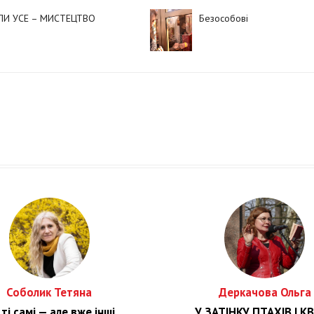
ЛИ УСЕ – МИСТЕЦТВО
Безособові
Соболик Тетяна
Деркачова Ольга
ті самі — але вже інші
У ЗАТІНКУ ПТАХІВ І КВ