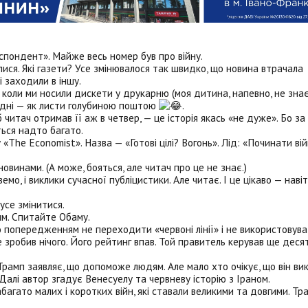
спондент». Майже весь номер був про війну.
лися. Які газети? Усе змінювалося так швидко, що новина втрачала
 заходили в іншу.
коли ми носили дискети у друкарню (моя дитина, напевно, не знає
годні — як листи голубиною поштою
.
 читач отримав її аж в четвер, — це історія якась «не дуже». Бо за
ться надто багато.
The Economist». Назва — «Готові цілі? Вогонь». Лід: «Починати вій
винами. (А може, бояться, але читач про це не знає.)
емо, і виклики сучасної публіцистики. Але читає. І це цікаво — наві
усе змінитися.
им. Спитайте Обаму.
 попередженням не переходити «червоні лінії» і не використовува
зробив нічого. Його рейтинг впав. Той правитель керував ще десят
рамп заявляє, що допоможе людям. Але мало хто очікує, що він ви
Далі автор згадує Венесуелу та червневу історію з Іраном.
абагато малих і коротких війн, які ставали великими та довгими. Тр