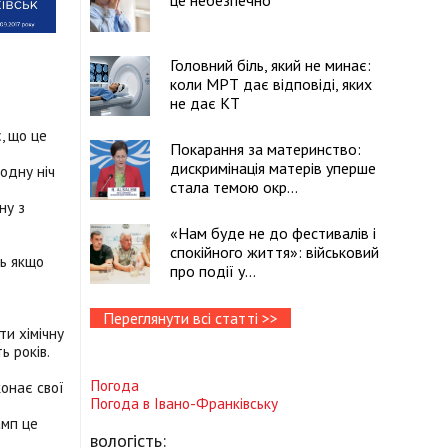
це небезпечно
Головний біль, який не минає:
коли МРТ дає відповіді, яких
не дає КТ
, що це
Покарання за материнство:
дискримінація матерів уперше
 одну ніч
стала темою окр...
ну з
«Нам буде не до фестивалів і
спокійного життя»: військовий
ть якщо
про події у...
Переглянути всі статті >>
ти хімічну
ь років.
Погода
конає свої
Погода в
Івано-Франківську
амп це
вологість: