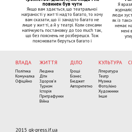
повинен був чути
Я враз
Якщо вам здається, що театральної
журналіс
награності у житті надто багато, то хочу
люди зуст
вам сказати, що її занадто багато не
як із такс
лише у житті, а й у театрі. Коли сенсами
немає на
напічкують постановку до too much так,
мені 
що без пояснень не розберешся. Тож
упе
пояснювати беруться багато і
ВЛАДА
ЖИТТЯ
ДІЛО
КУЛЬТУРА
С
Політика
Людина
Гроші
Література
Комуналка
Діти
Бізнес
Театр
Офіційно
Здоров’я
Бюджет
Музика
Туризм
Авторитетно
Фото/кіно
Історія
Художники
Притрафунки
Інше
Війна
2015 gk-press.if.ua