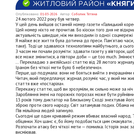
Опубліковано:
01-03-2026
Автор:
Соболик Тетяна
24 лютого 2022 року був четвер.
У цей день вийшов останній номер газети «Галицький коре
Цей номер ніхто не прочитав. Бо кіоски того дня не відкри
актуальність швидше, ніж ми виходили із одної соцмережі і
Я майже все життя була дотична до преси. Пам’ятаю часи, 
таке). Тоді це здавалося технологіями майбутнього, а сьо
З часом ми почали розуміти: здавати газету у вівторок, щоб
все може змінитися, а півтори доби — це too much. Змінює
… Перекладаю з англійської статтю від 28 лютого журналу «
Іраном без чіткої мети було б небезпечно».
Перше, що подумала: вони не бояться вийти з вчорашніми но
Читач, який передплачує журнал, розуміє час, у який ми жив
стаття вже «постаріла».
Перекажу статтю, щоб ви зрозуміли, як сильно може за ніч 
Заробляння імені на порожніх погрозах може бути руйнівн
13 років тому диктатор на Близькому Сході знехтував його
зброю проти свого народу. Світ затамував подих. Обама не 
Пів мільйона людей загинуло.
Сьогодні ще один кривавий режим вбиває власний народ. Т
обіцянки. Хоч шанс є, бо йому подобається цим смакувати. 
Розпочати атаку без чіткої мети — помилка. Історія знає з
висміював.