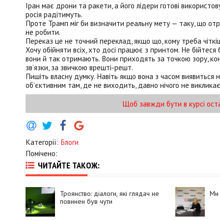
Іран має дрони та ракети, а його лідери готові використов
росія радітимуть.
Проте Трамп міг би визначити реальну мету — таку, що отри
не робити.
Переказ це не точний переклад, якщо що, кому треба чіткіше
Хочу обійняти всіх, хто досі працює з принтом. Не бійте
вони й так отримають. Вони приходять за точкою зору, ко
зв’язки, за звичкою врешті-решт.
Пишіть власну думку. Навіть якщо вона з часом виявиться 
обʼєктивним там, де не виходить, давно нічого не викликає
Щоб завжди бути в курсі ост
Категорії:
Блоги
Помічено:
ЧИТАЙТЕ ТАКОЖ:
Троянство: діалоги, які глядач не
Ми 
повинен був чути