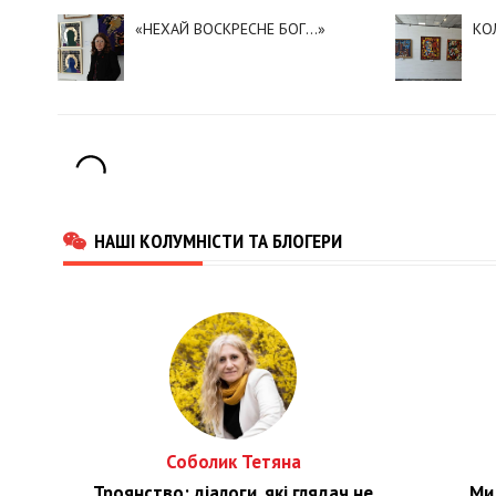
«НЕХАЙ ВОСКРЕСНЕ БОГ…»
КО
НАШІ КОЛУМНІСТИ ТА БЛОГЕРИ
Соболик Тетяна
Троянство: діалоги, які глядач не
Ми 