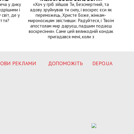
еча у дику
«Хоч у гріб зійшов Ти, Безсмертний, та
удрішими і
адову зруйнував ти силу, і воскрес єси як
світ, де у
переможець, Христе Боже, жінкам-
иття?
мироносицям звістивши: Радуйтеся, і Твоїм
апостолам мир даруєш, падшим подаєш
воскресіння». Саме цей великодній кондак
пригадався мені, коли з
ОВИ РЕКЛАМИ
ДОПОМОЖІТЬ
DEPO.UA