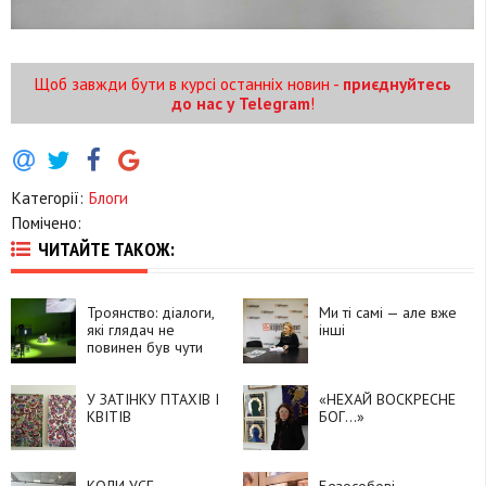
Щоб завжди бути в курсі останніх новин -
приєднуйтесь
до нас у Telegram
!
Категорії:
Блоги
Помічено:
ЧИТАЙТЕ ТАКОЖ:
Троянство: діалоги,
Ми ті самі — але вже
які глядач не
інші
повинен був чути
У ЗАТІНКУ ПТАХІВ І
«НЕХАЙ ВОСКРЕСНЕ
КВІТІВ
БОГ…»
КОЛИ УСЕ –
Безособові