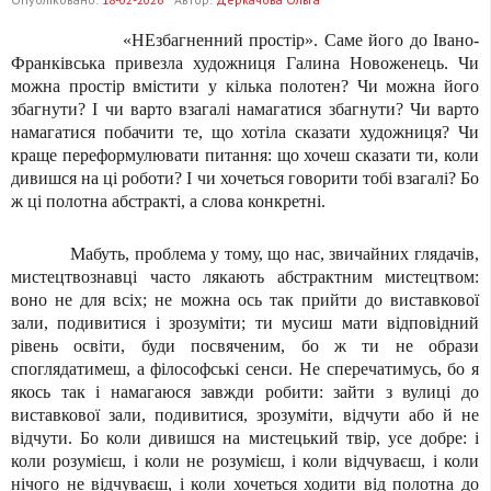
«НЕзбагненний простір». Саме його до Івано-
Франківська привезла художниця Галина Новоженець. Чи
можна простір вмістити у кілька полотен? Чи можна його
збагнути? І чи варто взагалі намагатися збагнути? Чи варто
намагатися побачити те, що хотіла сказати художниця? Чи
краще переформулювати питання: що хочеш сказати ти, коли
дивишся на ці роботи? І чи хочеться говорити тобі взагалі? Бо
ж ці полотна абстракті, а слова конкретні.
Мабуть, проблема у тому, що нас, звичайних глядачів,
мистецтвознавці часто лякають абстрактним мистецтвом:
воно не для всіх; не можна ось так прийти до виставкової
зали, подивитися і зрозуміти; ти мусиш мати відповідний
рівень освіти, буди посвяченим, бо ж ти не образи
споглядатимеш, а філософські сенси. Не сперечатимусь, бо я
якось так і намагаюся завжди робити: зайти з вулиці до
виставкової зали, подивитися, зрозуміти, відчути або й не
відчути. Бо коли дивишся на мистецький твір, усе добре: і
коли розумієш, і коли не розумієш, і коли відчуваєш, і коли
нічого не відчуваєш, і коли хочеться ходити від полотна до