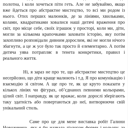
полотна, і коли хочеться піти геть. Але не забуваймо, якщо
вже йдеться про абстрактне мистецтво, то всі ми родом із
нього. Отих перших малюнків, де за лініями, хвильками,
колами, квадратиками ховалися наші дитячі враження про
світ, про місце себе, своїх іграшок у просторі, коли ми, діти,
могли за кількома крапочками заховати історію, яку потім
захопливо розповідали дивним дорослим, які не могли нічого
збагнути, а це ж усе було так просто й елементарно. А потім
дитяча уява потрапляє в тенета конкретики, правил і
реального життя.
Ні, я зараз не про те, що абстрактне мистецтво це
несерйозно, що діти краще малюють і т.д. Я про комунікацію і
взаємодію зі світом. А ще про те, як це круто показати у
кількох лініях чи фігурах, об
’
єднаних певними кольорами,
цілий світ. І направду, як це вражає, коли дорослі зберігають
таку здатність або повертаються до неї, витворюючи свій
унікальний стиль.
Саме про це для мене виставка робіт Галини
Новоженець, яку я би назвала діалогом форми і кольору, за