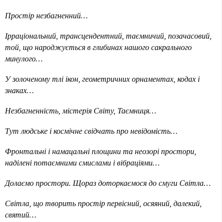
Простір незбагненний…
Ірраціональний, трансцендентний, таємничий, позачасовий,
той, що народжується в глибинах нашого сакрального
минулого…
У золоченому тлі ікон, геометричних орнаментах, кодах і
знаках…
Незбагненність, містерія Світу, Таємниця…
Тут людське і космічне свідчать про невідомість…
Фронтальні і намацальні площини та неозорі простори,
наділені потаємними смислами і вібраціями…
Долаємо простори. Щораз доторкаємося до смуги Світла…
Світла, що творить простір первісний, осяяний, далекий,
святий…