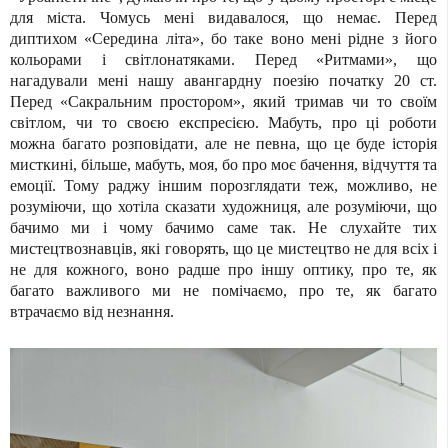
для міста. Чомусь мені видавалося, що немає. Перед
диптихом «Середина літа», бо таке воно мені рідне з його
кольорами і світлонатяками. Перед «Ритмами», що
нагадували мені нашу авангардну поезію початку 20 ст.
Перед «Сакральним простором», який тримав чи то своїм
світлом, чи то своєю експресією. Мабуть, про ці роботи
можна багато розповідати, але не певна, що це буде історія
мисткині, більше, мабуть, моя, бо про моє бачення, відчуття та
емоції. Тому раджу іншим порозглядати теж, можливо, не
розуміючи, що хотіла сказати художниця, але розуміючи, що
бачимо ми і чому бачимо саме так. Не слухайте тих
мистецтвознавців, які говорять, що це мистецтво не для всіх і
не для кожного, воно радше про іншу оптику, про те, як
багато важливого ми не помічаємо, про те, як багато
втрачаємо від незнання.