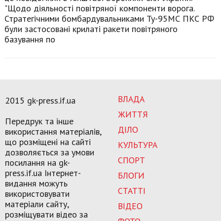
"Щодо діяльності повітряної компоненти ворога.
Стратегічними бомбардувальниками Ту-95МС ПКС РФ
були застосовані крилаті ракети повітряного
базування по
ВЛАДА
2015 gk-press.if.ua
ЖИТТЯ
Передрук та інше
ДІЛО
використання матеріалів,
що розміщені на сайті
КУЛЬТУРА
дозволяється за умови
СПОРТ
посилання на gk-
press.if.ua Інтернет-
БЛОГИ
видання можуть
СТАТТІ
використовувати
матеріали сайту,
ВІДЕО
розміщувати відео за