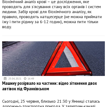
Біохімічний аналіз крові – це дослідження, яке
проводять для з’ясування стану всіх органів і систем
людини. Забір крові для біохімічного аналізу, як
правило, проводять натщесерце (не можна приймати
їжу і пити рідину за 6-12 годин), можна пити тільки
воду.
25.06.2021
16:49
Машину розірвало на частини: відео зіткнення двох
автівок під Франківськом
Сьогодні, 25 червня, близько 21:30 у Ямниці сталась
дорожньо-траспортна пригода. У телеграм-каналі