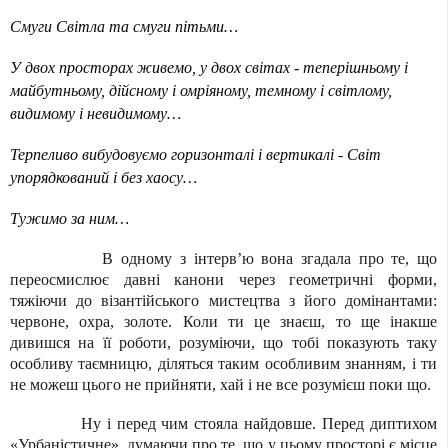
Смуги Світла та смуги пітьми…
У двох просторах живемо, у двох світах - теперішньому і
майбутньому, дійсному і омріяному, темному і світлому,
видимому і невидимому…
Терпеливо вибудовуємо горизонталі і вертикалі - Світ
упорядкований і без хаосу…
Тужимо за ним…
В одному з інтерв
’
ю вона згадала про те, що
переосмислює давні канони через геометричні форми,
тяжіючи до візантійського мистецтва з його домінантами:
червоне, охра, золоте. Коли ти це знаєш, то ще інакше
дивишся на її роботи, розуміючи, що тобі показують таку
особливу таємницю, діляться таким особливим знанням, і ти
не можеш цього не прийняти, хай і не все розумієш поки що.
Ну і перед чим стояла найдовше. Перед диптихом
«Урбаністичне», думаючи про те, що у цьому просторі є місце