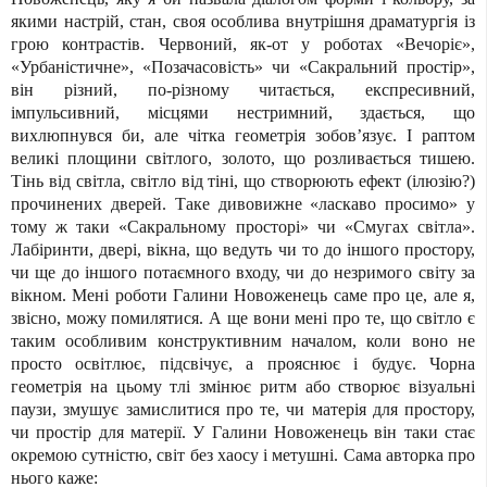
якими настрій, стан, своя особлива внутрішня драматургія із
грою контрастів. Червоний, як-от у роботах «Вечоріє»,
«Урбаністичне», «Позачасовість» чи «Сакральний простір»,
він різний, по-різному читається, експресивний,
імпульсивний, місцями нестримний, здається, що
вихлюпнувся би, але чітка геометрія зобов
’
язує. І раптом
великі площини світлого, золото, що розливається тишею.
Тінь від світла, світло від тіні, що створюють ефект (ілюзію?)
прочинених дверей. Таке дивовижне «ласкаво просимо» у
тому ж таки «Сакральному просторі» чи «Смугах світла».
Лабіринти, двері, вікна, що ведуть чи то до іншого простору,
чи ще до іншого потаємного входу, чи до незримого світу за
вікном. Мені роботи Галини Новоженець саме про це, але я,
звісно, можу помилятися. А ще вони мені про те, що світло є
таким особливим конструктивним началом, коли воно не
просто освітлює, підсвічує, а прояснює і будує. Чорна
геометрія на цьому тлі змінює ритм або створює візуальні
паузи, змушує замислитися про те, чи матерія для простору,
чи простір для матерії. У Галини Новоженець він таки стає
окремою сутністю, світ без хаосу і метушні. Сама авторка про
нього каже: