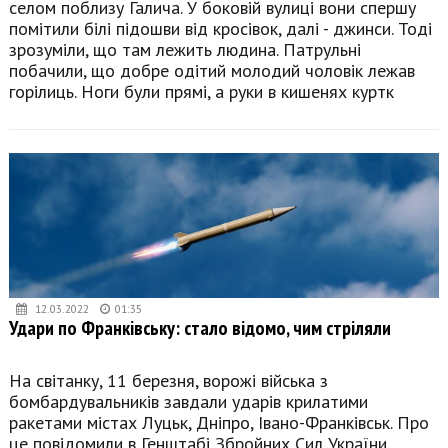
селом поблизу Галича. У боковій вулиці вони спершу
помітили білі підошви від кросівок, далі - джинси. Тоді
зрозуміли, що там лежить людина. Патрульні
побачили, що добре одітий молодий чоловік лежав
горілиць. Ноги були прямі, а руки в кишенях куртк
12.03.2022
01:35
Удари по Франківську: стало відомо, чим стріляли
На світанку, 11 березня, ворожі війська з
бомбардувальників завдали ударів крилатими
ракетами містах Луцьк, Дніпро, Івано-Франківськ. Про
це повідомили в Генштабі Збройних Сил України.