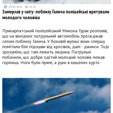
09.02.2021
13:25
Замерзав у снігу: поблизу Галича поліцейські врятували
молодого чоловіка
Прикарпатський поліцейський Микола Гурак розповів,
що на вихідних патрульний автомобіль проїжджав
селом поблизу Галича. У боковій вулиці вони спершу
помітили білі підошви від кросівок, далі - джинси. Тоді
зрозуміли, що там лежить людина. Патрульні
побачили, що добре одітий молодий чоловік лежав
горілиць. Ноги були прямі, а руки в кишенях куртк