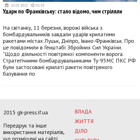
12.03.2022
01:35
Удари по Франківську: стало відомо, чим стріляли
На світанку, 11 березня, ворожі війська з
бомбардувальників завдали ударів крилатими
ракетами містах Луцьк, Дніпро, Івано-Франківськ. Про
це повідомили в Генштабі Збройних Сил України.
"Щодо діяльності повітряної компоненти ворога.
Стратегічними бомбардувальниками Ту-95МС ПКС РФ
були застосовані крилаті ракети повітряного
базування по
ВЛАДА
2015 gk-press.if.ua
ЖИТТЯ
Передрук та інше
ДІЛО
використання матеріалів,
що розміщені на сайті