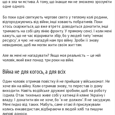
що я зла чи мстива. А тому, що інакше ми не зможемо зрозуміти
одне одного.
Бо поки одні святкують чергове свято у теплому колі родини,
відгороджуючись від війни, інші ховають побратимів. Поки
хтось скаржиться, що вже втретє доводиться донатити, інші
тримають на собі цілу лінію фронту. У прямому сенсі. І коли мені
кажуть, що не час відкривати збір, бо у людей типу “немає
ресурсу”, я чую: не нагадуй нам про війну. Зроби її знову
невидимою, щоб ми могли жити своїм життям.
Але як мені не нагадувати? Якщо моя реальність — це мій
чоловік, який вже понад три роки на війні.
Війна не для когось, а для всіх
Один чоловік отримав повістку й не прийшов у військкомат. Не
хоче він на війну. Коли отримав знову, то перестав із дому
виходити. Навіть водійське дружині зробили, щоб на роботу
їздила. Отак тихенько живе собі у хатинці й кляне Україну і
владу. І донатити він не хоче, бо “я не должен”. Я не засуджую.
Мені гидко від таких. Мабуть, саме отакі й прислужували
колись енкаведистам, відбираючи в людей хліб та пишучи
липові доноси.