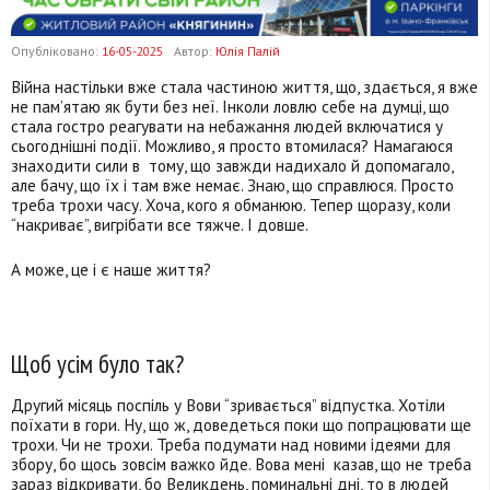
Опубліковано:
16-05-2025
Автор:
Юлія Палій
Війна настільки вже стала частиною життя, що, здається, я вже
не пам’ятаю як бути без неї. Інколи ловлю себе на думці, що
стала гостро реагувати на небажання людей включатися у
сьогоднішні події. Можливо, я просто втомилася? Намагаюся
знаходити сили в тому, що завжди надихало й допомагало,
але бачу, що їх і там вже немає. Знаю, що справлюся. Просто
треба трохи часу. Хоча, кого я обманюю. Тепер щоразу, коли
“накриває”, вигрібати все тяжче. І довше.
А може, це і є наше життя?
Щоб усім було так?
Другий місяць поспіль у Вови “зривається” відпустка. Хотіли
поїхати в гори. Ну, що ж, доведеться поки що попрацювати ще
трохи. Чи не трохи. Треба подумати над новими ідеями для
збору, бо щось зовсім важко йде. Вова мені казав, що не треба
зараз відкривати, бо Великдень, поминальні дні, то в людей