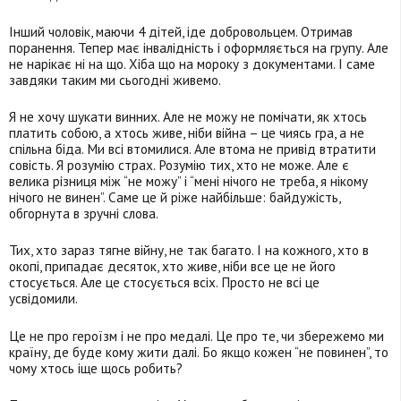
Інший чоловік, маючи 4 дітей, іде добровольцем. Отримав
поранення. Тепер має інвалідність і оформляється на групу. Але
не нарікає ні на що. Хіба що на мороку з документами. І саме
завдяки таким ми сьогодні живемо.
Я не хочу шукати винних. Але не можу не помічати, як хтось
платить собою, а хтось живе, ніби війна – це чиясь гра, а не
спільна біда. Ми всі втомилися. Але втома не привід втратити
совість. Я розумію страх. Розумію тих, хто не може. Але є
велика різниця між “не можу” і “мені нічого не треба, я нікому
нічого не винен”. Саме це й ріже найбільше: байдужість,
обгорнута в зручні слова.
Тих, хто зараз тягне війну, не так багато. І на кожного, хто в
окопі, припадає десяток, хто живе, ніби все це не його
стосується. Але це стосується всіх. Просто не всі це
усвідомили.
Це не про героїзм і не про медалі. Це про те, чи збережемо ми
країну, де буде кому жити далі. Бо якщо кожен “не повинен”, то
чому хтось іще щось робить?