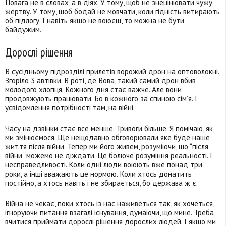
Повага не в словах, а в діях. У тому, щоб не знецінювати чужу
жертву. У тому, щоб бодай не мовчати, коли гідність витирають
об підлогу. І навіть якщо не воюєш, то можна не бути
байдужим.
Дорослі рішення
В сусідньому підрозділі прилетів ворожий дрон на оптоволокні.
Згоріло 3 автівки. В роті, де Вова, такий самий дрон вбив
молодого хлопця. Кожного дня стає важче. Але вони
продовжують працювати. Бо в кожного за спиною сім’я. І
усвідомлення потрібності там, на війні.
Часу на дзвінки стає все менше. Тривоги більше. Я помічаю, як
ми змінюємося. Ще нещодавно обговорювали яке буде наше
життя після війни. Тепер ми його живем, розуміючи, що “після
війни” можемо не діждати. Це болюче розуміння реальності. І
несправедливості. Коли одні люди воюють вже понад три
роки, а інші вважають це нормою. Коли хтось донатить
постійно, а хтось навіть і не збирається, бо держава ж є.
Війна не чекає, поки хтось із нас наживеться так, як хочеться,
ігноруючи питання взагалі існування, думаючи, що мине. Треба
вчитися приймати дорослі рішення дорослих людей. І якщо ми