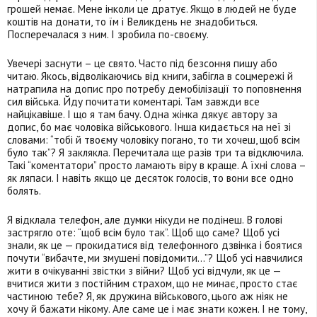
грошей немає. Мене інколи це дратує. Якщо в людей не буде
коштів на донати, то їм і Великдень не знадобиться.
Посперечалася з ним. І зробила по-своєму.
Увечері заснути – це свято. Часто під безсоння пишу або
читаю. Якось, відволікаючись від книги, забігла в соцмережі й
натрапила на допис про потребу демобілізації то поповнення
сил війська. Йду почитати коментарі. Там завжди все
найцікавіше. І що я там бачу. Одна жінка дякує автору за
допис, бо має чоловіка військового. Інша кидається на неї зі
словами: “тобі й твоєму чоловіку погано, то ти хочеш, щоб всім
було так”? Я заклякла. Перечитала ще разів три та відключила.
Такі “коментатори” просто ламають віру в краще. А їхні слова –
як ляпаси. І навіть якщо це десяток голосів, то вони все одно
болять.
Я відклала телефон, але думки нікуди не подінеш. В голові
застрягло оте: “щоб всім було так”. Щоб що саме? Щоб усі
знали, як це — прокидатися від телефонного дзвінка і боятися
почути “вибачте, ми змушені повідомити…”? Щоб усі навчилися
жити в очікуванні звістки з війни? Щоб усі відчули, як це —
вчитися жити з постійним страхом, що не минає, просто стає
частиною тебе? Я, як дружина військового, цього аж ніяк не
хочу й бажати нікому. Але саме це і має знати кожен. І не тому,