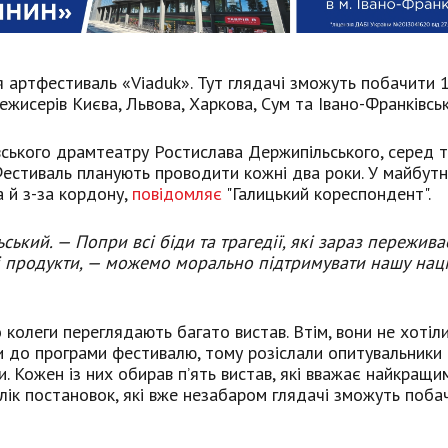
я артфестиваль «Viaduk». Тут глядачі зможуть побачити 
ежисерів Києва, Львова, Харкова, Сум та Івано-Франківськ
ського драмтеатру Ростислава Держипільського, серед т
 Фестиваль планують проводити кожні два роки. У майбут
 й з-за кордону,
повідомляє
"Галицький кореспондент".
ький. — Попри всі біди та трагедії, які зараз пережив
кі продукти, — можемо морально підтримувати нашу нац
 колеги переглядають багато вистав. Втім, вони не хотіл
ти до програми фестивалю, тому розіслали опитувальники
и. Кожен із них обирав п’ять вистав, які вважає найкращи
ік постановок, які вже незабаром глядачі зможуть поба