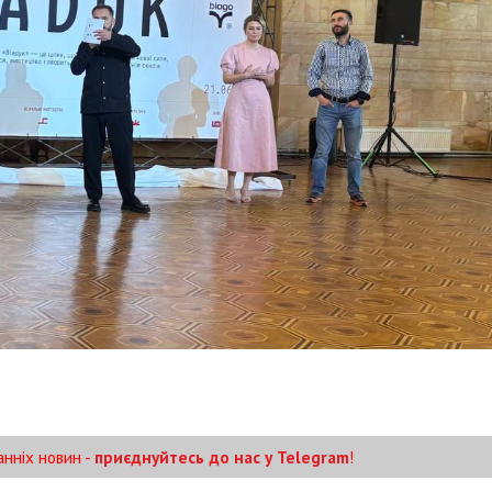
анніх новин -
приєднуйтесь до нас у Telegram
!