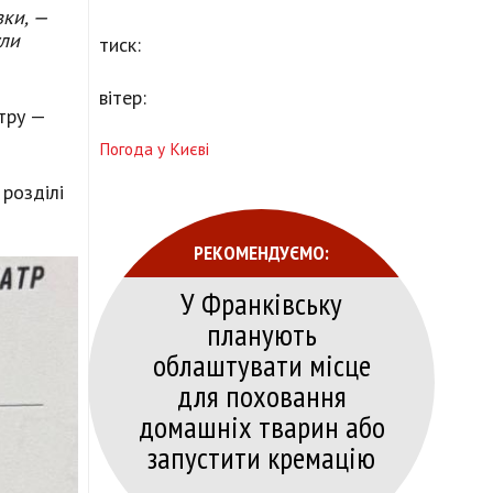
вки, —
ули
тиск:
вітер:
тру —
Погода у Києві
 розділі
РЕКОМЕНДУЄМО:
У Франківську
планують
облаштувати місце
для поховання
домашніх тварин або
запустити кремацію