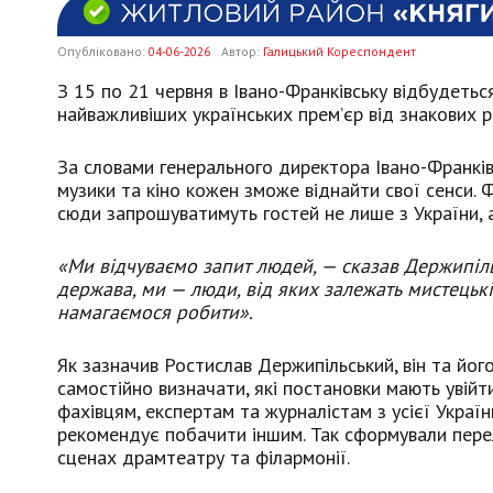
Опубліковано:
04-06-2026
Автор:
Галицький Кореспондент
З 15 по 21 червня в Івано-Франківську відбудетьс
найважливіших українських прем’єр від знакових р
За словами генерального директора Івано-Франків
музики та кіно кожен зможе віднайти свої сенси.
сюди запрошуватимуть гостей не лише з України, а
«Ми відчуваємо запит людей, — сказав Держипільс
держава, ми — люди, від яких залежать мистець
намагаємося робити».
Як зазначив Ростислав Держипільський, він та його
самостійно визначати, які постановки мають увій
фахівцям, експертам та журналістам з усієї Україн
рекомендує побачити іншим. Так сформували перел
сценах драмтеатру та філармонії.