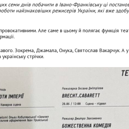
их семи днів побачити в Івано-Франківську ці постано
роботи найзнаковіших режисерів України, які вже здоб
 провокативними. Але саме в цьому й полягає функція теа
рмації.
авого. Зокрема, Джамала, Онука, Святослав Вакарчук. А у
 українську стрічки.