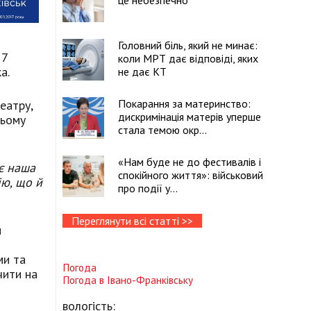
це небезпечно
Головний біль, який не минає:
17
коли МРТ дає відповіді, яких
а.
не дає КТ
Покарання за материнство:
еатру,
дискримінація матерів уперше
ньому
стала темою окр...
«Нам буде не до фестивалів і
ає наша
спокійного життя»: військовий
ію, що й
про події у...
Переглянути всі статті >>
и
ми та
Погода
чити на
Погода в
Івано-Франківську
вологість: