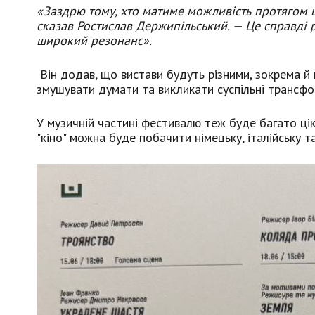
«Заздрю тому, хто матиме можливість протягом ц
сказав Ростислав Держипільський. — Це справді 
широкий резонанс».
Він додав, що вистави будуть різними, зокрема й
змушувати думати та викликати суспільні трансфо
У музичній частині фестивалю теж буде багато цік
"кіно" можна буде побачити німецьку, італійську та