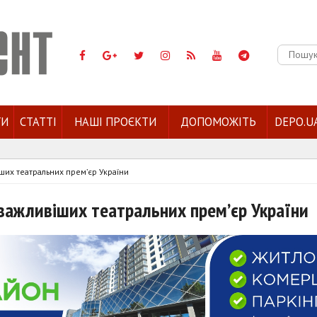
Пошук:
ГИ
СТАТТІ
НАШІ ПРОЄКТИ
ДОПОМОЖІТЬ
DEPO.U
іших театральних прем’єр України
йважливіших театральних прем’єр України