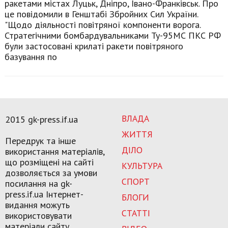
ракетами містах Луцьк, Дніпро, Івано-Франківськ. Про
це повідомили в Генштабі Збройних Сил України.
"Щодо діяльності повітряної компоненти ворога.
Стратегічними бомбардувальниками Ту-95МС ПКС РФ
були застосовані крилаті ракети повітряного
базування по
ВЛАДА
2015 gk-press.if.ua
ЖИТТЯ
Передрук та інше
ДІЛО
використання матеріалів,
що розміщені на сайті
КУЛЬТУРА
дозволяється за умови
СПОРТ
посилання на gk-
press.if.ua Інтернет-
БЛОГИ
видання можуть
СТАТТІ
використовувати
матеріали сайту,