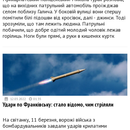
що на вихідних патрульний автомобіль проїжджав
селом поблизу Галича. У боковій вулиці вони спершу
помітили білі підошви від кросівок, далі - джинси. Тоді
зрозуміли, що там лежить людина. Патрульні
побачили, що добре одітий молодий чоловік лежав
горілиць. Ноги були прямі, а руки в кишенях куртк
12.03.2022
01:35
Удари по Франківську: стало відомо, чим стріляли
На світанку, 11 березня, ворожі війська з
бомбардувальників завдали ударів крилатими