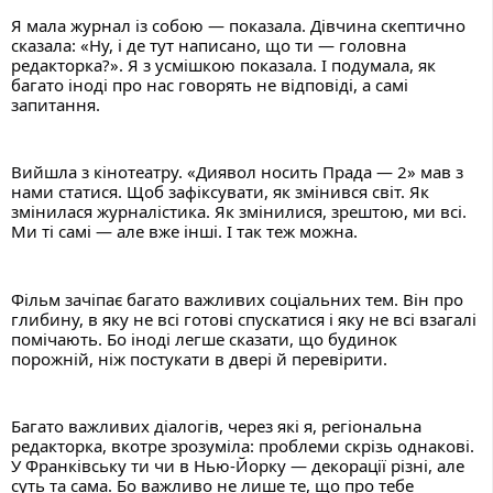
Я мала журнал із собою — показала. Дівчина скептично 
сказала: «Ну, і де тут написано, що ти — головна 
редакторка?». Я з усмішкою показала. І подумала, як 
багато іноді про нас говорять не відповіді, а самі 
запитання.
Вийшла з кінотеатру. «Диявол носить Прада — 2» мав з 
нами статися. Щоб зафіксувати, як змінився світ. Як 
змінилася журналістика. Як змінилися, зрештою, ми всі. 
Ми ті самі — але вже інші. І так теж можна.
Фільм зачіпає багато важливих соціальних тем. Він про 
глибину, в яку не всі готові спускатися і яку не всі взагалі 
помічають. Бо іноді легше сказати, що будинок 
порожній, ніж постукати в двері й перевірити.
Багато важливих діалогів, через які я, регіональна 
редакторка, вкотре зрозуміла: проблеми скрізь однакові. 
У Франківську ти чи в Нью-Йорку — декорації різні, але 
суть та сама. Бо важливо не лише те, що про тебе 