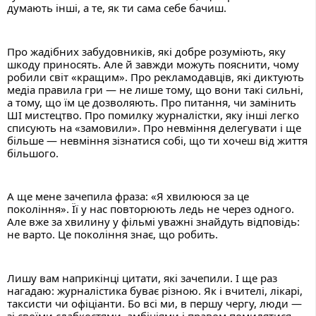
думають інші, а те, як ти сама себе бачиш.
Про жадібних забудовників, які добре розуміють, яку 
шкоду приносять. Але й завжди можуть пояснити, чому 
робили світ «кращим». Про рекламодавців, які диктують 
медіа правила гри — не лише тому, що вони такі сильні, 
а тому, що їм це дозволяють. Про питання, чи замінить 
ШІ мистецтво. Про помилку журналістки, яку інші легко 
списують на «замовили». Про невміння делегувати і ще 
більше — невміння зізнатися собі, що ти хочеш від життя 
більшого.
А ще мене зачепила фраза: «Я хвилююся за це 
покоління». Її у нас повторюють ледь не через одного. 
Але вже за хвилину у фільмі уважні знайдуть відповідь: 
не варто. Це покоління знає, що робить.
Лишу вам наприкінці цитати, які зачепили. І ще раз 
нагадаю: журналістика буває різною. Як і вчителі, лікарі, 
таксисти чи офіціанти. Бо всі ми, в першу чергу, люди — 
зі своїми слабкостями, амбіціями і правом помилятися.