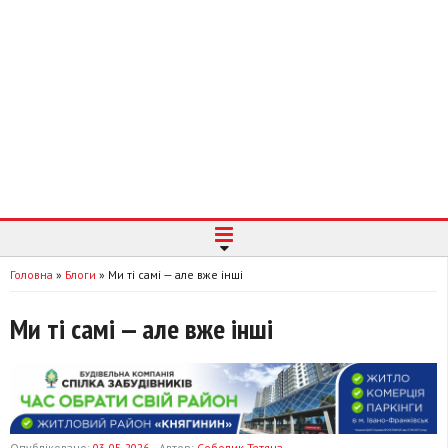
Головна
»
Блоги
»
Ми ті самі — але вже інші
Ми ті самі — але вже інші
Опубліковано:
03-05-2026
Автор:
Соболик Тетяна