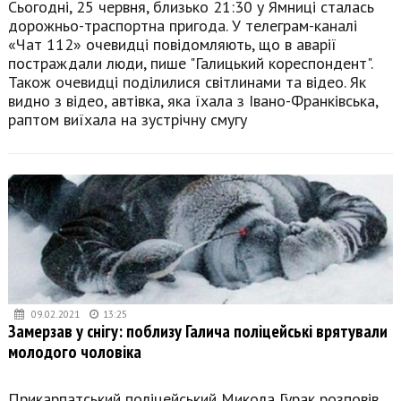
Сьогодні, 25 червня, близько 21:30 у Ямниці сталась
дорожньо-траспортна пригода. У телеграм-каналі
«Чат 112» очевидці повідомляють, що в аварії
постраждали люди, пише "Галицький кореспондент".
Також очевидці поділилися світлинами та відео. Як
видно з відео, автівка, яка їхала з Івано-Франківська,
раптом виїхала на зустрічну смугу
09.02.2021
13:25
Замерзав у снігу: поблизу Галича поліцейські врятували
молодого чоловіка
Прикарпатський поліцейський Микола Гурак розповів,