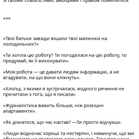
***
«Твої батьки завжди вішали твої малюнки на 
холодильник?»
«Ти хотіла цю роботу? Ти погодилася на цю роботу, то 
придумай, як її виконувати».
«Моя робота — це давати людям інформацію, а не 
вгадувати, на що вони клікнуть».
«Хлопці, з якими я зустрічалася, жодного речення не 
прочитали з того, що я писала».
«Журналістика важить більше, ніж розкішні 
апартаменти».
«Як дізнатися, що час настав? —Ти просто відчуєш».
«Люди водночас хороші та нестерпні, і неминуче, що ми 
обманюємо чи зраджуємо один одного. Така вже наша 