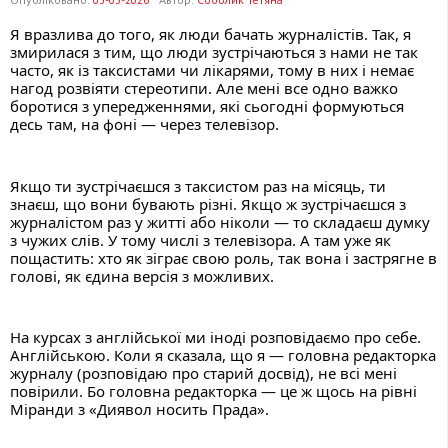
Я вразлива до того, як люди бачать журналістів. Так, я 
змирилася з тим, що люди зустрічаються з нами не так 
часто, як із таксистами чи лікарями, тому в них і немає 
нагод розвіяти стереотипи. Але мені все одно важко 
боротися з упередженнями, які сьогодні формуються 
десь там, на фоні — через телевізор.
Якщо ти зустрічаєшся з таксистом раз на місяць, ти 
знаєш, що вони бувають різні. Якщо ж зустрічаєшся з 
журналістом раз у житті або ніколи — то складаєш думку 
з чужих слів. У тому числі з телевізора. А там уже як 
пощастить: хто як зіграє свою роль, так вона і застрягне в 
голові, як єдина версія з можливих.
На курсах з англійської ми іноді розповідаємо про себе. 
Англійською. Коли я сказала, що я — головна редакторка 
журналу (розповідаю про старий досвід), не всі мені 
повірили. Бо головна редакторка — це ж щось на рівні 
Міранди з «Диявол носить Прада».