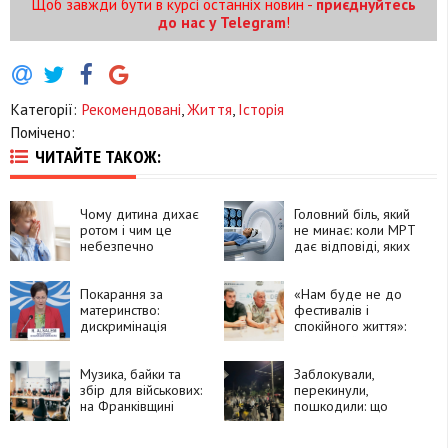
Щоб завжди бути в курсі останніх новин -
приєднуйтесь
до нас у Telegram
!
Категорії:
Рекомендовані
,
Життя
,
Історія
Помічено:
ЧИТАЙТЕ ТАКОЖ:
Чому дитина дихає
Головний біль, який
ротом і чим це
не минає: коли МРТ
небезпечно
дає відповіді, яких
не дає КТ
Покарання за
«Нам буде не до
материнство:
фестивалів і
дискримінація
спокійного життя»:
матерів уперше
військовий про події
стала темою
у Львові
окремої доповіді
Музика, байки та
Заблокували,
ООН
збір для військових:
перекинули,
на Франківщині
пошкодили: що
відбудеться
сталося вчора у
фестиваль «Сила
Львові з машиною