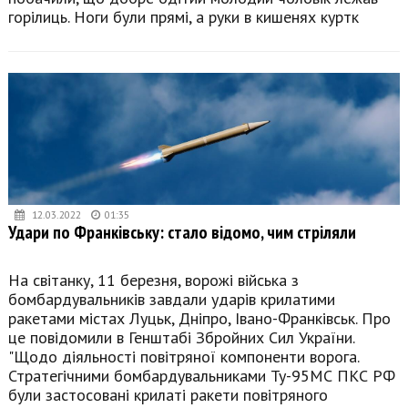
горілиць. Ноги були прямі, а руки в кишенях куртк
12.03.2022
01:35
Удари по Франківську: стало відомо, чим стріляли
На світанку, 11 березня, ворожі війська з
бомбардувальників завдали ударів крилатими
ракетами містах Луцьк, Дніпро, Івано-Франківськ. Про
це повідомили в Генштабі Збройних Сил України.
"Щодо діяльності повітряної компоненти ворога.
Стратегічними бомбардувальниками Ту-95МС ПКС РФ
були застосовані крилаті ракети повітряного