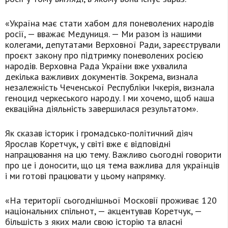
«Україна має стати хабом для поневолених народів
росії, — вважає Медуниця. — Ми разом із нашими
колегами, депутатами Верховної Ради, зареєстрували
проєкт закону про підтримку поневолених росією
народів. Верховна Рада України вже ухвалила
декілька важливих документів. Зокрема, визнала
незалежність Чеченської Республіки Ічкерія, визнала
геноцид черкеського народу. І ми хочемо, щоб наша
екваційна діяльність завершилася результатом».
Як сказав історик і громадсько-політичний діяч
Ярослав Коретчук, у світі вже є відповідні
напрацювання на цю тему. Важливо сьогодні говорити
про це і доносити, що ця тема важлива для українців
і ми готові працювати у цьому напрямку.
«На території сьогоднішньої Московії проживає 120
національних спільнот, — акцентував Коретчук, —
більшість з яких мали свою історію та власні