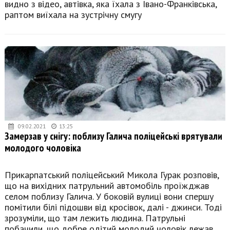
видно з відео, автівка, яка їхала з Івано-Франківська,
раптом виїхала на зустрічну смугу
09.02.2021
13:25
Замерзав у снігу: поблизу Галича поліцейські врятували
молодого чоловіка
Прикарпатський поліцейський Микола Гурак розповів,
що на вихідних патрульний автомобіль проїжджав
селом поблизу Галича. У боковій вулиці вони спершу
помітили білі підошви від кросівок, далі - джинси. Тоді
зрозуміли, що там лежить людина. Патрульні
побачили, що добре одітий молодий чоловік лежав