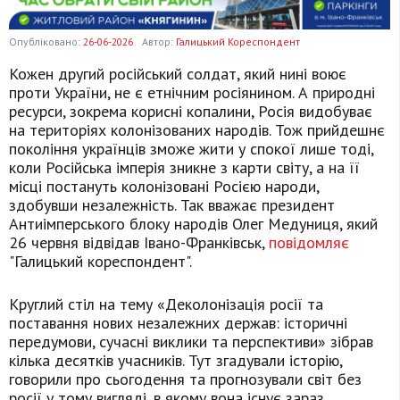
Опубліковано:
26-06-2026
Автор:
Галицький Кореспондент
Кожен другий російський солдат, який нині воює
проти України, не є етнічним росіянином. А природні
ресурси, зокрема корисні копалини, Росія видобуває
на територіях колонізованих народів. Тож прийдешнє
покоління українців зможе жити у спокої лише тоді,
коли Російська імперія зникне з карти світу, а на її
місці постануть колонізовані Росією народи,
здобувши незалежність. Так вважає президент
Антиімперського блоку народів Олег Медуниця, який
26 червня відвідав Івано-Франківськ,
повідомляє
"Галицький кореспондент".
Круглий стіл на тему «Деколонізація росії та
поставання нових незалежних держав: історичні
передумови, сучасні виклики та перспективи» зібрав
кілька десятків учасників. Тут згадували історію,
говорили про сьогодення та прогнозували світ без
росії у тому вигляді, в якому вона існує зараз.