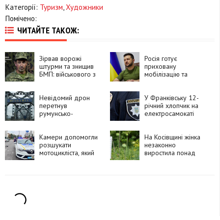
Категорії:
Туризм
,
Художники
Помічено:
ЧИТАЙТЕ ТАКОЖ:
Зірвав ворожі
Росія готує
штурми та знищив
приховану
БМП: військового з
мобілізацію та
Прикарпаття
планує залучити до
нагородили
50 тисяч військових
орденом «За
Невідомий дрон
із КНДР, —
У Франківську 12-
мужність»
перетнув
Володимир
річний хлопчик на
румунсько-
Зеленський
електросамокаті
болгарський кордон
потрапив під
і вибухнув
автомобіль
Камери допомогли
На Косівщині жінка
розшукати
незаконно
мотоцикліста, який
виростила понад
утік після ДТП у
270 рослин
Франківську
снотворного маку