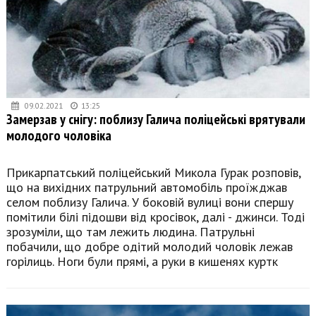
09.02.2021
13:25
Замерзав у снігу: поблизу Галича поліцейські врятували
молодого чоловіка
Прикарпатський поліцейський Микола Гурак розповів,
що на вихідних патрульний автомобіль проїжджав
селом поблизу Галича. У боковій вулиці вони спершу
помітили білі підошви від кросівок, далі - джинси. Тоді
зрозуміли, що там лежить людина. Патрульні
побачили, що добре одітий молодий чоловік лежав
горілиць. Ноги були прямі, а руки в кишенях куртк