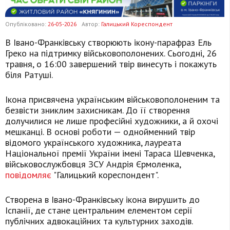
Опубліковано:
26-05-2026
Автор:
Галицький Кореспондент
В Івано-Франківську створюють ікону-парафраз Ель
Греко на підтримку військовополонених. Сьогодні, 26
травня, о 16:00 завершений твір винесуть і покажуть
біля Ратуші.
Ікона присвячена українським військовополоненим та
безвісти зниклим захисникам. До її створення
долучилися не лише професійні художники, а й охочі
мешканці. В основі роботи — однойменний твір
відомого українського художника, лауреата
Національної премії України імені Тараса Шевченка,
військовослужбовця ЗСУ Андрія Єрмоленка,
повідомляє
"Галицький кореспондент".
Створена в Івано-Франківську ікона вирушить до
Іспанії, де стане центральним елементом серії
публічних адвокаційних та культурних заходів.