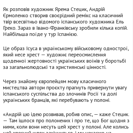
Як розповів художник Ярема Стецик, Андрій
Єрмоленко створив своєрідний ремікс на класичний
твір всесвітньо відомого іспанського художника Ель
Греко. Зараз в Івано-Франківську зробили кілька копій.
Найбільша поїде у тур Іспанією.
Це образ Ісуса в українському військовому однострої,
який несе хрест — художнє переосмислення
щоденної жертовності українських воїнів у боротьбі
за загальнолюдські та християнські цінності.
Через знайому європейцям мову класичного
мистецтва автори проєкту прагнуть привернути увагу
іспанського суспільства до злочинів Росії та долі
українських бранців, які перебувають у полоні.
«Андрій цю ідею розвивав, робив опис, — каже Стецик.
— Там ішлося про полонених і про те, що Бог щодня з
ними, коли вони несуть цей хрест у полоні. Але колись
цей хресний шлях закінчиться, і ми чекаємо на