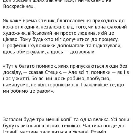
Воскресіння».
Як каже Ярема Стецик, благословення приходить до
кожної людини, незалежно від того, чи вона фаховий
художник, військовий чи просто людина, якій це
цікаво. Тому будь-хто міг долучитися до процесу.
Професійні художники допомагали та підказували,
щось обмежували, а щось — дозволяли.
«Тут є багато помилок, яких припускаються люди без
досвіду, — сказав Стецик. — Але всі ті помилки — як і в
нас у житті. Бо всі ми щось робимо, пробуємо,
намацуємо, не відсторонюємося. І важливіше те, що
ми робимо це разом».
Загалом буде три менші копії та одна велика. Усі вони
будуть виконані в різних техніках. Частина поїде до
Іспанії, частина залишиться в Україні. Розмір