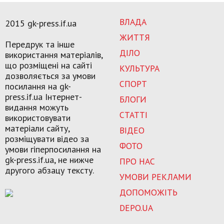
ВЛАДА
2015 gk-press.if.ua
ЖИТТЯ
Передрук та інше
ДІЛО
використання матеріалів,
що розміщені на сайті
КУЛЬТУРА
дозволяється за умови
СПОРТ
посилання на gk-
press.if.ua Інтернет-
БЛОГИ
видання можуть
СТАТТІ
використовувати
матеріали сайту,
ВІДЕО
розміщувати відео за
ФОТО
умови гіперпосилання на
gk-press.if.ua, не нижче
ПРО НАС
другого абзацу тексту.
УМОВИ РЕКЛАМИ
ДОПОМОЖІТЬ
DEPO.UA