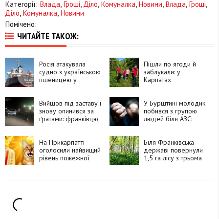
Категорії:
Влада
,
Гроші
,
Діло
,
Комуналка
,
Новини
,
Влада
,
Гроші
,
Діло
,
Комуналка
,
Новини
Помічено:
ЧИТАЙТЕ ТАКОЖ:
Росія атакувала
Пішли по ягоди й
судно з українською
заблукали: у
пшеницею у
Карпатах
Чорному морі: є
рятувальники за
загиблий та
допомогою дрона
поранені
Вийшов під заставу і
знайшли двох жінок
У Бурштині молодик
знову опинився за
побився з групою
ґратами: франківцю,
людей біля АЗС:
який стріляв у
поліція встановлює
знайомого біля АЗС,
всіх учасників
оголосили нову
На Прикарпатті
Біля Франківська
підозру
оголосили найвищий
державі повернули
рівень пожежної
1,5 га лісу з трьома
небезпеки:
ставками, які
мешканців
міськрада передала
закликають бути
в оренду до 2043
обережними
року