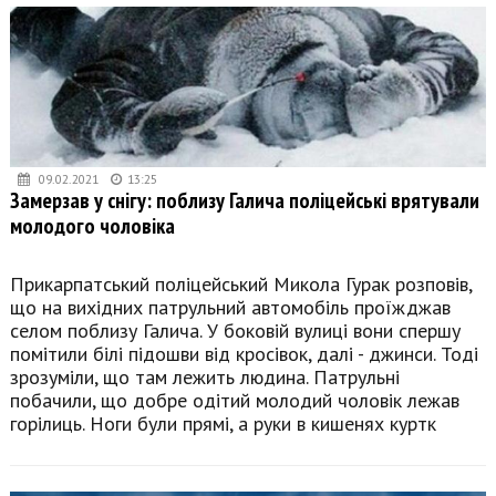
09.02.2021
13:25
Замерзав у снігу: поблизу Галича поліцейські врятували
молодого чоловіка
Прикарпатський поліцейський Микола Гурак розповів,
що на вихідних патрульний автомобіль проїжджав
селом поблизу Галича. У боковій вулиці вони спершу
помітили білі підошви від кросівок, далі - джинси. Тоді
зрозуміли, що там лежить людина. Патрульні
побачили, що добре одітий молодий чоловік лежав
горілиць. Ноги були прямі, а руки в кишенях куртк