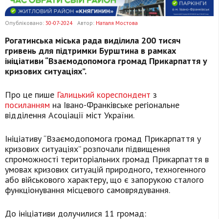
Опубліковано:
30-07-2024
Автор:
Наталя Мостова
Рогатинська міська рада виділила 200 тисяч
гривень для підтримки Бурштина в рамках
ініціативи “Взаємодопомога громад Прикарпаття у
кризових ситуаціях”.
Про це пише
Галицький кореспондент
з
посиланням
на Івано-Франківське регіональне
відділення Асоціації міст України.
Ініціативу “Взаємодопомога громад Прикарпаття у
кризових ситуаціях” розпочали підвищення
спроможності територіальних громад Прикарпаття в
умовах кризових ситуацій природного, техногенного
або військового характеру, що є запорукою сталого
функціонування місцевого самоврядування.
До ініціативи долучилися 11 громад: