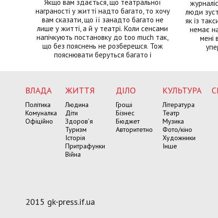
Якщо вам здається, що театральної
журналіс
награності у житті надто багато, то хочу
люди зуст
вам сказати, що її занадто багато не
як із такс
лише у житті, а й у театрі. Коли сенсами
немає на
напічкують постановку до too much так,
мені 
що без пояснень не розберешся. Тож
упе
пояснювати беруться багато і
ВЛАДА
ЖИТТЯ
ДІЛО
КУЛЬТУРА
С
Політика
Людина
Гроші
Література
Комуналка
Діти
Бізнес
Театр
Офіційно
Здоров’я
Бюджет
Музика
Туризм
Авторитетно
Фото/кіно
Історія
Художники
Притрафунки
Інше
Війна
2015 gk-press.if.ua