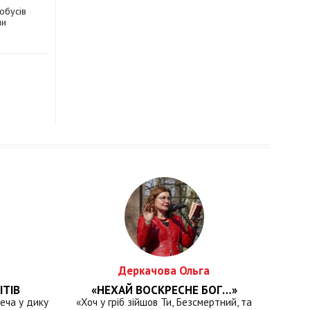
обусів
ми
Деркачова Ольга
ІТІВ
«НЕХАЙ ВОСКРЕСНЕ БОГ…»
еча у дику
«Хоч у гріб зійшов Ти, Безсмертний, та