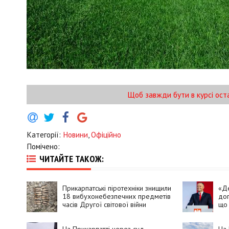
Щоб завжди бути в курсі ост
Категорії:
Новини
,
Офіційно
Помічено:
ЧИТАЙТЕ ТАКОЖ:
Прикарпатські піротехніки знищили
«Де
18 вибухонебезпечних предметів
доп
часів Другої світової війни
що 
доп
бан