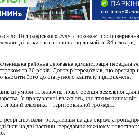
ася до Господарського суду з позовом про повернення
емельної ділянки загальною площею майже 34 гектари,
сменицька районна державна адміністрація передала з
строком на 20 років. Договір передбачав, що орендар 
о вносити його до статутного капіталу підприємств.
шив ці умови та включив право оренди земельної діля
дарства. У прокуратурі вважають, що таким чином він
згоди її власника – територіальної громади.
о реорганізували, розділивши на два окремі агропідпр
оділили на дві частини, передавши кожному новоство
ю.