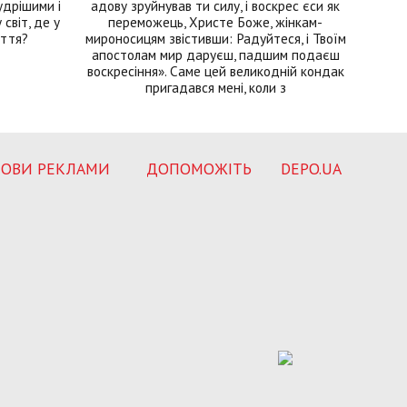
удрішими і
адову зруйнував ти силу, і воскрес єси як
світ, де у
переможець, Христе Боже, жінкам-
иття?
мироносицям звістивши: Радуйтеся, і Твоїм
апостолам мир даруєш, падшим подаєш
воскресіння». Саме цей великодній кондак
пригадався мені, коли з
ОВИ РЕКЛАМИ
ДОПОМОЖІТЬ
DEPO.UA