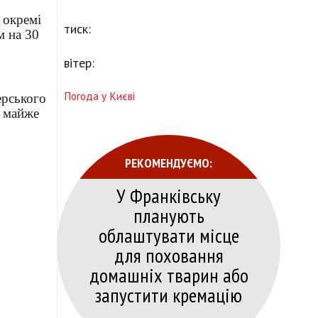
 окремі
тиск:
м на 30
вітер:
Погода у Києві
ерського
и майже
РЕКОМЕНДУЄМО:
У Франківську
планують
облаштувати місце
для поховання
домашніх тварин або
запустити кремацію