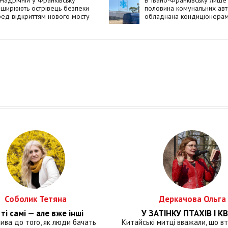
Надрічній у Франківську
В Івано-Франківську лише
ширюють острівець безпеки
половина комунальних авт
ед відкриттям нового мосту
обладнана кондиціонера
Соболик Тетяна
Деркачова Ольга
ті самі — але вже інші
У ЗАТІНКУ ПТАХІВ І КВ
лива до того, як люди бачать
Китайські митці вважали, що вт