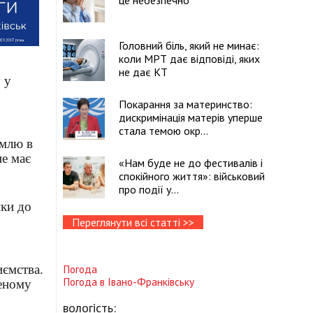
це небезпечно
Головний біль, який не минає:
коли МРТ дає відповіді, яких
не дає КТ
 у
Покарання за материнство:
дискримінація матерів уперше
стала темою окр...
емлю в
не має
«Нам буде не до фестивалів і
спокійного життя»: військовий
про події у...
нки до
Переглянути всі статті >>
иємства.
Погода
Погода в
Івано-Франківську
реному
вологість: