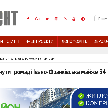
Пошук:
ГИ
СТАТТІ
НАШІ ПРОЄКТИ
ДОПОМОЖІТЬ
DEPO.U
Івано-Франківська майже 34 гектари землі
нути громаді Івано-Франківська майже 34