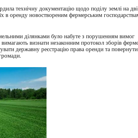
ердила технічну документацію щодо поділу землі на дві
а їх в оренду новоствореним фермерським господарства
мельними ділянками було набуте з порушенням вимог
ді вимагають визнати незаконним протокол зборів ферм
сувати державну реєстрацію права оренди та повернут
 громади.