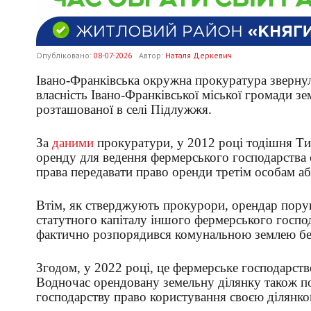
Опубліковано:
08-07-2026
Автор:
Наталя Деркевич
Івано-Франківська окружна прокуратура звернул
власність Івано-Франківської міської громади з
розташованої в селі Підлужжя.
За
даними
прокуратури, у 2012 році тодішня Ти
оренду для ведення фермерського господарства 
права передавати право оренди третім особам аб
Втім, як стверджують прокурори, орендар пору
статутного капіталу іншого фермерського госпо
фактично розпорядився комунальною землею без 
Згодом, у 2022 році, це фермерське господарств
Водночас орендовану земельну ділянку також п
господарству право користування своєю ділянко