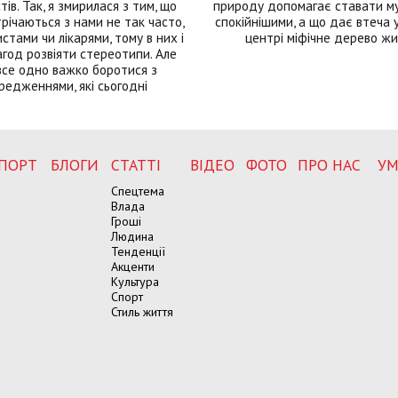
тів. Так, я змирилася з тим, що
природу допомагає ставати м
річаються з нами не так часто,
спокійнішими, а що дає втеча у 
истами чи лікарями, тому в них і
центрі міфічне дерево ж
год розвіяти стереотипи. Але
все одно важко боротися з
редженнями, які сьогодні
ПОРТ
БЛОГИ
СТАТТІ
ВІДЕО
ФОТО
ПРО НАС
УМ
Спецтема
Влада
Гроші
Людина
Тенденції
Акценти
Культура
Спорт
Стиль життя