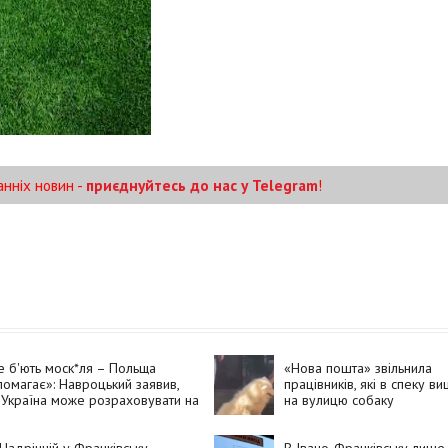
анніх новин -
приєднуйтесь до нас у Telegram
!
 б'ють моск*ля – Польща
«Нова пошта» звільнила
омагає»: Навроцький заявив,
працівників, які в спеку в
Україна може розраховувати на
на вулицю собаку
омогу Польщі, але «без
д*рівських прапорів»