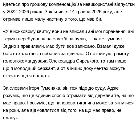
йдеться про грошову компенсацію за невикористані відпустки 
у 2022–2026 роках. Звільнився 14 травня 2026 року, але 
отримав лише малу частину з того, що мав би.
«У військовому квитку вони не вписали ані мої поранення, ані 
термін перебування на службі на нулю, — каже Гуменяк. — 
Згідно з правилами, має бути все записано. Взагалі дуже 
багато халатності побачив за цей час. От отримую грамоту 
головнокомандувача Олександра Сирського, то там пише, 
що я молодший сержант, а от в інших документах можуть 
вказати, що я солдат».
За словами Ігоря Гуменяка, він теж піде до суду. Адже 
розуміє, що це єдиний спосіб отримати від держави те, на що 
має право. І розуміє, що паперова тяганина може затягнутися 
на роки, але відмовлятися від того, на що має право, не 
планує.