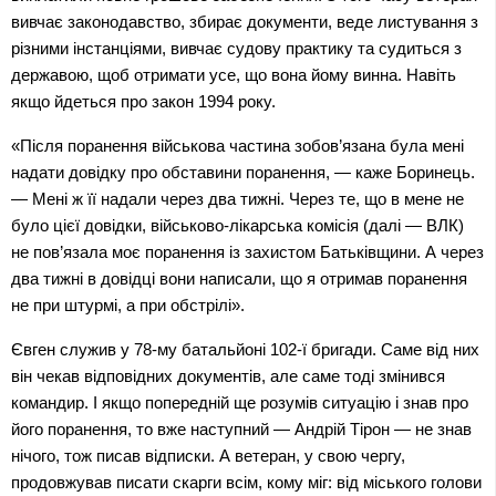
вивчає законодавство, збирає документи, веде листування з 
різними інстанціями, вивчає судову практику та судиться з 
державою, щоб отримати усе, що вона йому винна. Навіть 
якщо йдеться про закон 1994 року.
«Після поранення військова частина зобов’язана була мені 
надати довідку про обставини поранення, — каже Боринець. 
— Мені ж її надали через два тижні. Через те, що в мене не 
було цієї довідки, військово-лікарська комісія (далі — ВЛК) 
не пов’язала моє поранення із захистом Батьківщини. А через 
два тижні в довідці вони написали, що я отримав поранення 
не при штурмі, а при обстрілі».
Євген служив у 78-му батальйоні 102-ї бригади. Саме від них 
він чекав відповідних документів, але саме тоді змінився 
командир. І якщо попередній ще розумів ситуацію і знав про 
його поранення, то вже наступний — Андрій Тірон — не знав 
нічого, тож писав відписки. А ветеран, у свою чергу, 
продовжував писати скарги всім, кому міг: від міського голови 