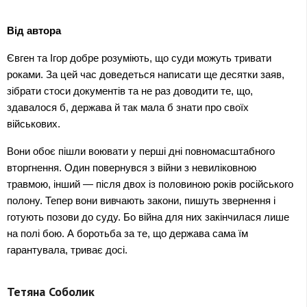
Від автора
Євген та Ігор добре розуміють, що суди можуть тривати 
роками. За цей час доведеться написати ще десятки заяв, 
зібрати стоси документів та не раз доводити те, що, 
здавалося б, держава й так мала б знати про своїх 
військових.
Вони обоє пішли воювати у перші дні повномасштабного 
вторгнення. Один повернувся з війни з невиліковною 
травмою, інший — після двох із половиною років російського 
полону. Тепер вони вивчають закони, пишуть звернення і 
готують позови до суду. Бо війна для них закінчилася лише 
на полі бою. А боротьба за те, що держава сама їм 
гарантувала, триває досі.
Тетяна Соболик