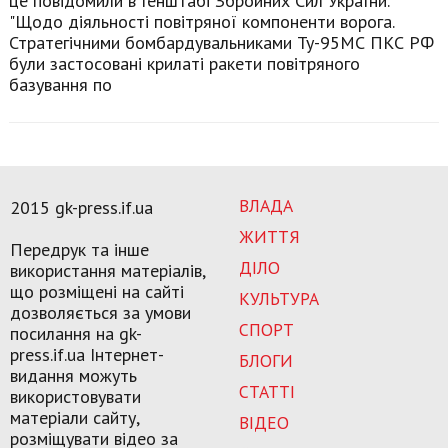
це повідомили в Генштабі Збройних Сил України.
"Щодо діяльності повітряної компоненти ворога.
Стратегічними бомбардувальниками Ту-95МС ПКС РФ
були застосовані крилаті ракети повітряного
базування по
ВЛАДА
2015 gk-press.if.ua
ЖИТТЯ
Передрук та інше
ДІЛО
використання матеріалів,
що розміщені на сайті
КУЛЬТУРА
дозволяється за умови
СПОРТ
посилання на gk-
press.if.ua Інтернет-
БЛОГИ
видання можуть
СТАТТІ
використовувати
матеріали сайту,
ВІДЕО
розміщувати відео за