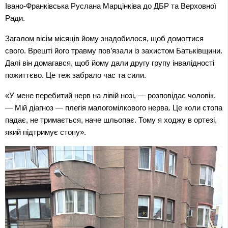
Івано-Франківська Руслана Марцінківа до ДБР та Верховної 
Ради.
Загалом вісім місяців йому знадобилося, щоб домогтися 
свого. Врешті його травму пов’язали із захистом Батьківщини. 
Далі він домагався, щоб йому дали другу групу інвалідності 
пожиттєво. Це теж забрало час та сили.
«У мене перебитий нерв на лівій нозі, — розповідає чоловік. 
— Мій діагноз — плегія малогомілкового нерва. Це коли стопа 
падає, не тримається, наче шльопає. Тому я ходжу в ортезі, 
який підтримує стопу».