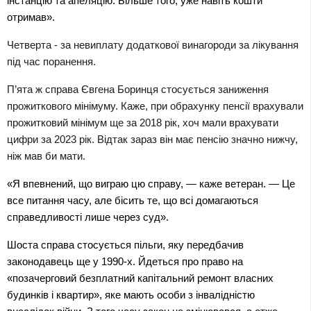
інстанцію та апеляцію. Більше того, уже навіть кошти 
отримав».
Четверта - за невиплату додаткової винагороди за лікування
під час поранення.
П’ята ж справа Євгена Боринця стосується заниження 
прожиткового мінімуму. Каже, при обрахунку пенсії врахували 
прожитковий мінімум ще за 2018 рік, хоч мали врахувати 
цифри за 2023 рік. Відтак зараз він має пенсію значно нижчу, 
ніж мав би мати.
«Я впевнений, що виграю цю справу, — каже ветеран. — Це 
все питання часу, але бісить те, що всі домагаються 
справедливості лише через суд».
Шоста справа стосується пільги, яку передбачив 
законодавець ще у 1990-х. Йдеться про право на 
«позачерговий безплатний капітальний ремонт власних 
будинків і квартир», яке мають особи з інвалідністю 