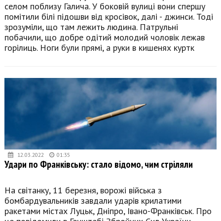
селом поблизу Галича. У боковій вулиці вони спершу
помітили білі підошви від кросівок, далі - джинси. Тоді
зрозуміли, що там лежить людина. Патрульні
побачили, що добре одітий молодий чоловік лежав
горілиць. Ноги були прямі, а руки в кишенях куртк
12.03.2022
01:35
Удари по Франківську: стало відомо, чим стріляли
На світанку, 11 березня, ворожі війська з
бомбардувальників завдали ударів крилатими
ракетами містах Луцьк, Дніпро, Івано-Франківськ. Про