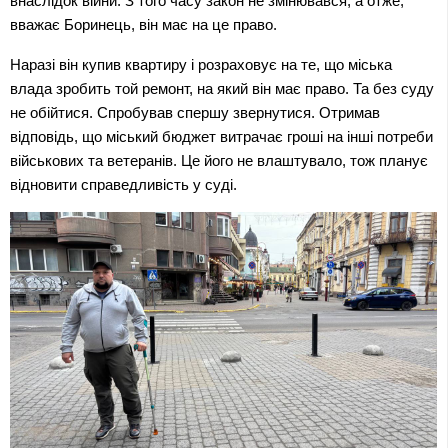
внаслідок війни. З того часу закон не змінювався, а отже, 
вважає Боринець, він має на це право.
Наразі він купив квартиру і розраховує на те, що міська 
влада зробить той ремонт, на який він має право. Та без суду 
не обійтися. Спробував спершу звернутися. Отримав 
відповідь, що міський бюджет витрачає гроші на інші потреби 
військових та ветеранів. Це його не влаштувало, тож планує 
відновити справедливість у суді.