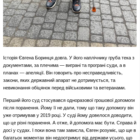
Історія Євгена Боринця довга. У його наплічнику груба тека з 
документами, за плечима — виграні та програні суди, а в 
планах — апеляції. Він говорить про несправедливість, 
закони, яких державний апарат не дотримується, та 
невиконання обіцянок перед військовими та ветеранами.
Перший його суд стосувався одноразової грошової допомоги 
після поранення. Йому її не дали, тому що таку допомогу він 
уже отримував у 2019 році. У суді йому довелося доводити, 
що це різні поранення. А отже, й допомога має бути. Справа й 
досі у судах. І поки вона там зависла, Євген розуміє, що ще в 
багатьох моментах він недоотримує від держави усього, що 