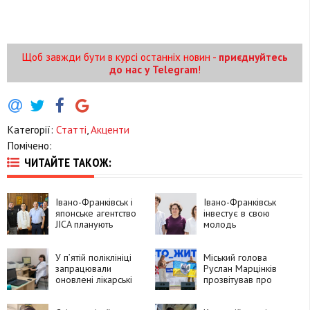
Щоб завжди бути в курсі останніх новин -
приєднуйтесь
до нас у Telegram
!
Категорії:
Статті
,
Акценти
Помічено:
ЧИТАЙТЕ ТАКОЖ:
Івано-Франківськ і
Івано-Франківськ
японське агентство
інвестує в свою
JICA планують
молодь
об’єднати зусилля в
реабілітації
ветеранів війни і
У п’ятій поліклініці
Міський голова
цивільних
запрацювали
Руслан Марцінків
оновлені лікарські
прозвітував про
кабінети
свою роботу в
першому півріччі