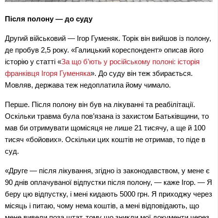
Після полону — до суду
Другий військовий — Ігор Гуменяк. Торік він вийшов із полону, 
де пробув 2,5 року. «Галицький кореспондент» описав його 
історію у статті «
За що б’ють у російському полоні: історія 
франківця Ігоря Гуменяка
». До суду він теж збирається. 
Мовляв, держава теж недоплатила йому чимало.
Перше. Після полону він був на лікуванні та реабілітації. 
Оскільки травма була пов’язана із захистом Батьківщини, то 
мав би отримувати щомісяця не лише 21 тисячу, а ще й 100 
тисяч «бойових». Оскільки цих коштів не отримав, то піде в 
суд.
«Друге — після лікування, згідно із законодавством, у мене є 
90 днів оплачуваної відпустки після полону, — каже Ігор. — Я 
беру цю відпустку, і мені кидають 5000 грн. Я приходжу через 
місяць і питаю, чому нема коштів, а мені відповідають, що 
мене вивели поза штат, тому що зникли мої документи через 