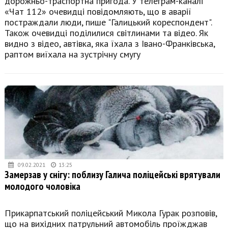
дорожньо-траспортна пригода. У телеграм-каналі
«Чат 112» очевидці повідомляють, що в аварії
постраждали люди, пише "Галицький кореспондент".
Також очевидці поділилися світлинами та відео. Як
видно з відео, автівка, яка їхала з Івано-Франківська,
раптом виїхала на зустрічну смугу
09.02.2021
13:25
Замерзав у снігу: поблизу Галича поліцейські врятували
молодого чоловіка
Прикарпатський поліцейський Микола Гурак розповів,
що на вихідних патрульний автомобіль проїжджав