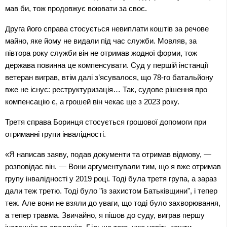
мав би, тож продовжує воювати за своє.
Друга його справа стосується невиплати коштів за речове 
майно, яке йому не видали під час служби. Мовляв, за 
півтора року служби він не отримав жодної форми, тож 
держава повинна це компенсувати. Суд у першій інстанції 
ветеран виграв, втім далі з’ясувалося, що 78-го батальйону 
вже не існує: реструктуризація… Так, судове рішення про 
компенсацію є, а грошей він чекає ще з 2023 року.
Третя справа Боринця стосується грошової допомоги при 
отриманні групи інвалідності.
«Я написав заяву, подав документи та отримав відмову, — 
розповідає він. — Вони аргументували тим, що я вже отримав 
групу інвалідності у 2019 році. Тоді була третя група, а зараз 
дали теж третю. Тоді було "із захистом Батьківщини", і тепер 
теж. Але вони не взяли до уваги, що тоді було захворювання, 
а тепер травма. Звичайно, я пішов до суду, виграв першу 