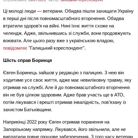
Ці молоді люди — ветерани. Обидва пішли захищати Україну 
в перші дні після повномасштабного вторгнення. Обидва 
втратили здоров’я на війні. Нині їхнє життя схоже на 
челендж. Адже, звільнившись зі служби, вони продовжують 
воювати. Але цього разу вже з українською владою, 
повідомляє 
"Галицький кореспондент".
Шість справ Боринця
Євген Боринець зайшов у редакцію з палицею. З нею він 
ходитиме усе своє життя, адже має невиліковну травму, яку 
отримав на службі. Але й до повномасштабного вторгнення 
він не був цілком здоровим. Адже брав участь ще в АТО, 
потім лікувався і врешті отримав інвалідність, пов’язану із 
захистом Батьківщини.
Наприкінці 2022 року Євген отримав поранення на 
Запорізькому напрямку. Лікувався, його звільнили, але не 
виплатили повне грошове забезпечення. З того часу ветеран 