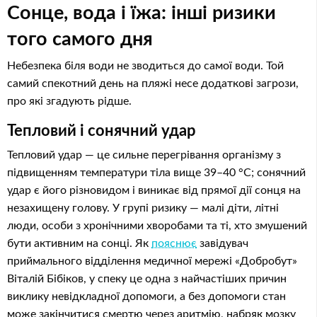
Сонце, вода і їжа: інші ризики
того самого дня
Небезпека біля води не зводиться до самої води. Той
самий спекотний день на пляжі несе додаткові загрози,
про які згадують рідше.
Тепловий і сонячний удар
Тепловий удар — це сильне перегрівання організму з
підвищенням температури тіла вище 39–40 °C; сонячний
удар є його різновидом і виникає від прямої дії сонця на
незахищену голову. У групі ризику — малі діти, літні
люди, особи з хронічними хворобами та ті, хто змушений
бути активним на сонці. Як
пояснює
завідувач
приймального відділення медичної мережі «Добробут»
Віталій Бібіков, у спеку це одна з найчастіших причин
виклику невідкладної допомоги, а без допомоги стан
може закінчитися смертю через аритмію, набряк мозку