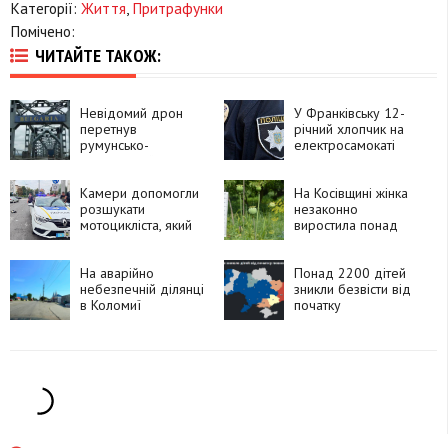
Категорії:
Життя
,
Притрафунки
Помічено:
ЧИТАЙТЕ ТАКОЖ:
Невідомий дрон
У Франківську 12-
перетнув
річний хлопчик на
румунсько-
електросамокаті
болгарський кордон
потрапив під
і вибухнув
автомобіль
Камери допомогли
На Косівщині жінка
розшукати
незаконно
мотоцикліста, який
виростила понад
утік після ДТП у
270 рослин
Франківську
снотворного маку
На аварійно
Понад 2200 дітей
небезпечній ділянці
зникли безвісти від
в Коломиї
початку
встановлять камеру
повномасштабного
швидкості
вторгнення