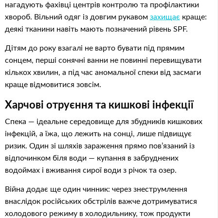
нагадують фахівці центрів контролю та профілактики
хвороб. Вільний одяг із довгим рукавом
захищає
краще:
деякі тканини навіть мають позначений рівень SPF.
Дітям до року взагалі не варто бувати під прямим
сонцем, перші сонячні ванни не повинні перевищувати
кількох хвилин, а під час аномальної спеки від засмаги
краще відмовитися зовсім.
Харчові отруєння та кишкові інфекції
Спека — ідеальне середовище для збудників кишкових
інфекцій, а їжа, що лежить на сонці, лише підвищує
ризик.
Один зі шляхів зараження прямо пов’язаний із
відпочинком біля води — купання в забруднених
водоймах і вживання сирої води з річок та озер.
Війна додає ще один чинник: через знеструмлення
внаслідок російських обстрілів важче дотримуватися
холодового режиму в холодильнику, тож продукти