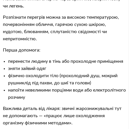
чи легень.
Розпізнати перегрів можна за високою температурою,
почервонінням обличчя, гарячою сухою шкірою,
нудотою, блюванням, сплутаністю свідомості чи
непритомністю.
Перша допомога:
перенести людину в тінь або прохолодне приміщення
зняти зайвий одяг
фізично охолодити тіло (прохолодний душ, мокрий
рушниклід під пахви, до шиї та голови)
напоїти невеликими порціями води або електролітного
розчину
Важлива деталь від лікаря: звичні жарознижувальні тут
не допомагають — «працює лише охолодження
організму фізичними методами».