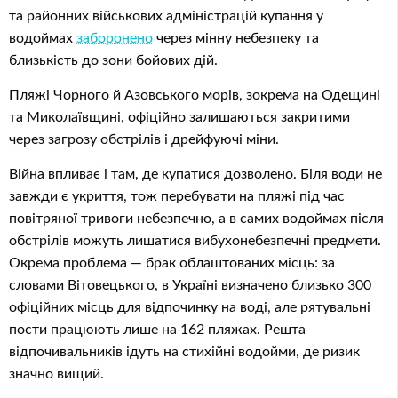
та районних військових адміністрацій купання у
водоймах
заборонено
через мінну небезпеку та
близькість до зони бойових дій.
Пляжі Чорного й Азовського морів, зокрема на Одещині
та Миколаївщині, офіційно залишаються закритими
через загрозу обстрілів і дрейфуючі міни.
Війна впливає і там, де купатися дозволено. Біля води не
завжди є укриття, тож перебувати на пляжі під час
повітряної тривоги небезпечно, а в самих водоймах після
обстрілів можуть лишатися вибухонебезпечні предмети.
Окрема проблема — брак облаштованих місць: за
словами Вітовецького, в Україні визначено близько 300
офіційних місць для відпочинку на воді, але рятувальні
пости працюють лише на 162 пляжах. Решта
відпочивальників ідуть на стихійні водойми, де ризик
значно вищий.