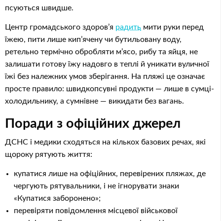
псуються швидше.
Центр громадського здоров’я
радить
мити руки перед
їжею, пити лише кип’ячену чи бутильовану воду,
ретельно термічно обробляти м’ясо, рибу та яйця, не
залишати готову їжу надовго в теплі й уникати вуличної
їжі без належних умов зберігання. На пляжі це означає
просте правило: швидкопсувні продукти — лише в сумці-
холодильнику, а сумнівне — викидати без вагань.
Поради з офіційних джерел
ДСНС і медики сходяться на кількох базових речах, які
щороку рятують життя:
купатися лише на офіційних, перевірених пляжах, де
чергують рятувальники, і не ігнорувати знаки
«Купатися заборонено»;
перевіряти повідомлення місцевої військової