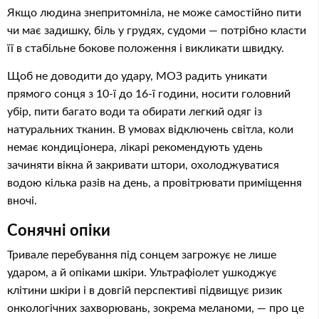
Якщо людина знепритомніла, не може самостійно пити
чи має задишку, біль у грудях, судоми — потрібно класти
її в стабільне бокове положення і викликати швидку.
Щоб не доводити до удару, МОЗ радить уникати
прямого сонця з 10-ї до 16-ї години, носити головний
убір, пити багато води та обирати легкий одяг із
натуральних тканин. В умовах відключень світла, коли
немає кондиціонера, лікарі рекомендують удень
зачиняти вікна й закривати штори, охолоджуватися
водою кілька разів на день, а провітрювати приміщення
вночі.
Сонячні опіки
Тривале перебування під сонцем загрожує не лише
ударом, а й опіками шкіри. Ультрафіолет ушкоджує
клітини шкіри і в довгій перспективі підвищує ризик
онкологічних захворювань, зокрема меланоми, — про це