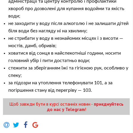
адміністрації та центру контролю і профілактики
хвороб про дозволені для купання водойми та якість
води;
не заходити у воду після алкоголю і не залишати дітей
біля води без нагляду ні на хвилину;
не стрибати у воду в незнайомих місцях і з висоти —
мостів, дамб, обривів;
ховатися від сонця в найспекотніші години, носити
головний убір і пити достатньо води;
стежити за зберіганням їжі та гігієною рук, особливо у
спеку;
за підозри на утоплення телефонувати 101, а за
погіршення стану від перегріву — 103.
Щоб завжди бути в курсі останніх новин -
приєднуйтесь
до нас у Telegram
!