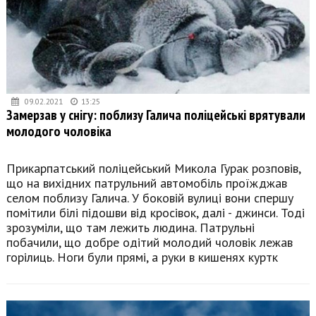
09.02.2021
13:25
Замерзав у снігу: поблизу Галича поліцейські врятували
молодого чоловіка
Прикарпатський поліцейський Микола Гурак розповів,
що на вихідних патрульний автомобіль проїжджав
селом поблизу Галича. У боковій вулиці вони спершу
помітили білі підошви від кросівок, далі - джинси. Тоді
зрозуміли, що там лежить людина. Патрульні
побачили, що добре одітий молодий чоловік лежав
горілиць. Ноги були прямі, а руки в кишенях куртк