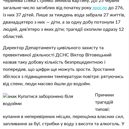
Червнева спека стрімко змінила картину. До 25 червня
загальне число загиблих від початку року
зросло
до 276,
із них 37 дітей. Лише за тиждень вода забрала 27 життів,
дванадцятеро з них — діти, а за одну добу потонули 17
людей, дев’ятеро з яких діти; трагедії охопили одразу 12
областей.
Директор Департаменту цивільного захисту та
превентивної діяльності ДСНС Віктор Вітовецький
назвав таку добову кількість безпрецедентною і
попередив, що цифри ще можуть зрости. Зростання
збіглося з підвищенням температури повітря: рятуючись
від спеки, люди масово йшли до водойм.
Причини
трагедій
типові:
купання в неперевірених місцях, переоцінка власних сил,
запливання за буї, стрибки у воду з висоти та алкоголь. У