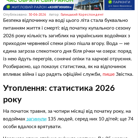
Опубліковано:
30-06-2026
Автор:
Галицький Кореспондент
Безпека відпочинку на воді цього літа стала буквально
питанням життя і смерті: від початку купального сезону
2026 року кількість загиблих на українських водоймах з
приходом червневої спеки різко пішла вгору. Вода — не
єдина загроза спекотного дня біля річки чи озера: поряд
із нею йдуть перегрів, сонячні опіки та харчові отруєння.
Розбираємо, що показує статистика, як на відпочинок
впливає війна і що радять офіційні служби,
пише
Звістка.
Утоплення: статистика 2026
року
На початок травня, за чотири місяці від початку року, на
водоймах
загинули
135 людей, серед них 10 дітей; ще 74
особи вдалося врятувати.