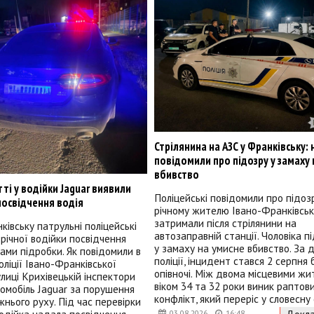
Стрілянина на АЗС у Франківську:
повідомили про підозру у замаху 
вбивство
ті у водійки Jaguar виявили
Поліцейські повідомили про підоз
посвідчення водія
річному жителю Івано-Франківська
затримали після стрілянини на
ківську патрульні поліцейські
автозаправній станції. Чоловіка 
-річної водійки посвідчення
у замаху на умисне вбивство. За 
ками підробки. Як повідомили в
поліції, інцидент стався 2 серпня
оліції Івано-Франківської
опівночі. Між двома місцевими ж
улиці Крихівецькій інспектори
віком 34 та 32 роки виник раптов
омобіль Jaguar за порушення
конфлікт, який переріс у словесну
нього руху. Під час перевірки
одійка надала посвідчення
Докла
03.08.2026
16:48