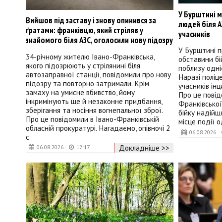
У Бурштині 
Вийшов під заставу і знову опинився за
людей біля А
ґратами: франківцю, який стріляв у
учасників
знайомого біля АЗС, оголосили нову підозру
У Бурштині п
34-річному жителю Івано-Франківська,
обставини бій
якого підозрюють у стрілянині біля
поблизу одні
автозаправної станції, повідомили про нову
Наразі поліц
підозру та повторно затримали. Крім
учасників ін
замаху на умисне вбивство, йому
Про це повідо
інкримінують ще й незаконне придбання,
Франківської
зберігання та носіння вогнепальної зброї.
бійку надійш
Про це повідомили в Івано-Франківській
місце події 
обласній прокуратурі. Нагадаємо, опівночі 2
06.08.2026
с
Докладніше >>
06.08.2026
12:17