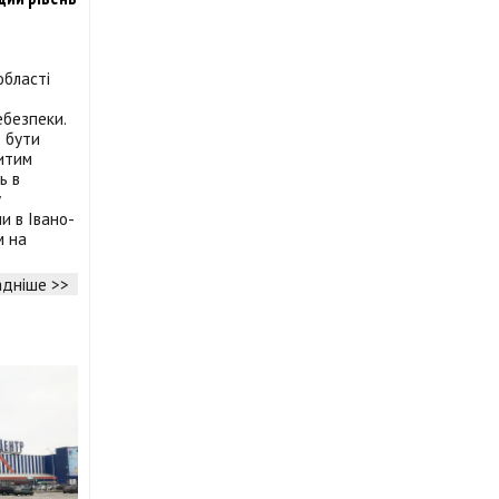
області
ебезпеки.
 бути
итим
ь в
у
и в Івано-
м на
дніше >>