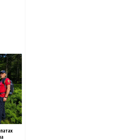
рпатах
на