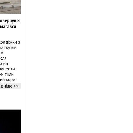
повернувся
амагався
крадіжки з
чатку він
 у
ісля
и на
винести
омітили
кий коре
дніше >>