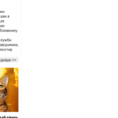
ики
кали в
Для
али
 Головному
 Служби
овідомила,
рієнтир
дніше >>
щий рівень