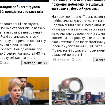
пожежної небезпеки: мешканців
молодик побився з групою
закликають бути обережними
ЗС: поліція встановлює всіх
На території Івано-Франківської 
найближчими днями утримається
равоохоронці з'ясовують
надзвичайний рівень пожежної н
ки, яка сталася пізно ввечері
Рятувальники закликають жителів
єї з автозаправних станцій.
максимально обережними з відкр
ейські встановлюють усіх
вогнем та не провокувати загорян
циденту та причини конфлікту.
екосистемах. Про це повідомили 
мили в поліції Івано-
Головному управлінні ДСНС Україн
 області. Повідомлення про
Франківській області з посилання
ло 5 серпня близько 23:40. На
обласний центр з гі
одразу виїхали слідчо-о
Докла
06.08.2026
10:45
Докладніше >>
11:28