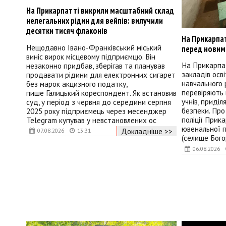
На Прикарпатті викрили масштабний склад
нелегальних рідин для вейпів: вилучили
десятки тисяч флаконів
На Прикарпат
Нещодавно Івано-Франківський міський
перед новим
виніс вирок місцевому підприємцю. Він
На Прикарпа
незаконно придбав, зберігав та планував
закладів осв
продавати рідини для електронних сигарет
навчального р
без марок акцизного податку,
перевіряють 
пише Галицький кореспондент. Як встановив
учнів, приді
суд, у період з червня до середини серпня
безпеки. Про
2025 року підприємець через месенджер
поліції Прик
Telegram купував у невстановлених ос
ювенальної п
Докладніше >>
07.08.2026
13:31
(селище Бого
06.08.2026