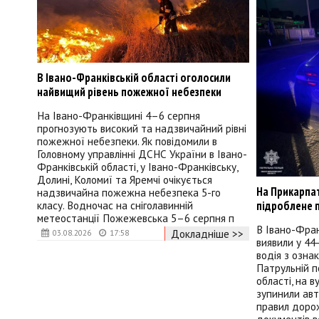
В Івано-Франківській області оголосили
найвищий рівень пожежної небезпеки
На Івано-Франківщині 4–6 серпня
прогнозують високий та надзвичайний рівні
пожежної небезпеки. Як повідомили в
Головному управлінні ДСНС України в Івано-
Франківській області, у Івано-Франківську,
Долині, Коломиї та Яремчі очікується
На Прикарпат
надзвичайна пожежна небезпека 5-го
підроблене 
класу. Водночас на сніголавинній
метеостанції Пожежевська 5–6 серпня п
В Івано-Фран
Докладніше >>
03.08.2026
17:58
виявили у 44
водія з озна
Патрульній п
області, на в
зупинили авт
правил дорож
документів в