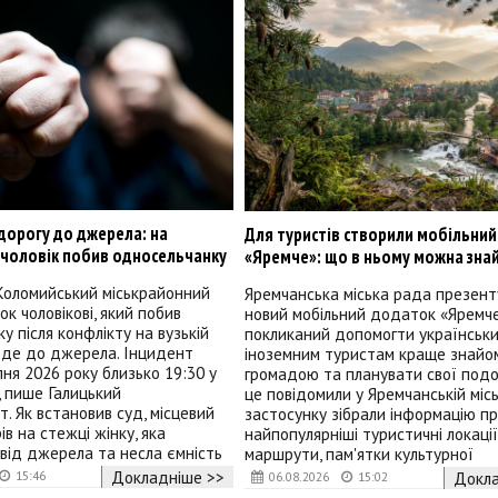
дорогу до джерела: на
Для туристів створили мобільни
 чоловік побив односельчанку
«Яремче»: що в ньому можна зна
оломийський міськрайонний
Яремчанська міська рада презент
ок чоловікові, який побив
новий мобільний додаток «Яремче
у після конфлікту на вузькій
покликаний допомогти українськ
еде до джерела. Інцидент
іноземним туристам краще знайо
пня 2026 року близько 19:30 у
громадою та планувати свої подо
а, пише Галицький
це повідомили у Яремчанській міськ
. Як встановив суд, місцевий
застосунку зібрали інформацію п
ів на стежці жінку, яка
найпопулярніші туристичні локації
від джерела та несла ємність
маршрути, пам'ятки культурної
Докладніше >>
15:46
Докла
06.08.2026
15:02