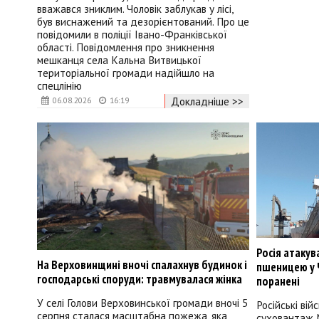
вважався зниклим. Чоловік заблукав у лісі,
був виснажений та дезорієнтований. Про це
повідомили в поліції Івано-Франківської
області. Повідомлення про зникнення
мешканця села Кальна Витвицької
територіальної громади надійшло на
спецлінію
Докладніше >>
06.08.2026
16:19
Росія атакув
На Верховинщині вночі спалахнув будинок і
пшеницею у Ч
господарські споруди: травмувалася жінка
поранені
У селі Голови Верховинської громади вночі 5
Російські вій
серпня сталася масштабна пожежа, яка
суховантаж 