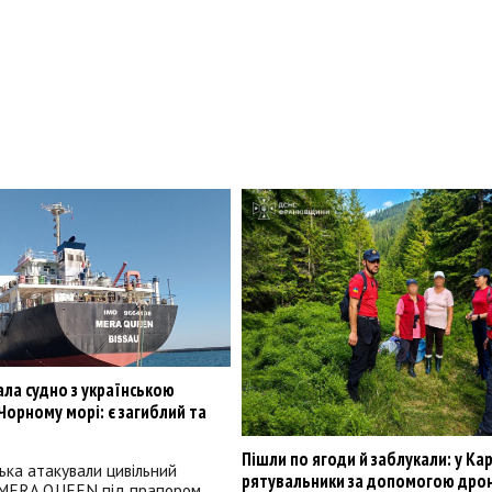
ала судно з українською
орному морі: є загиблий та
Пішли по ягоди й заблукали: у Ка
ська атакували цивільний
рятувальники за допомогою дро
MERA QUEEN під прапором