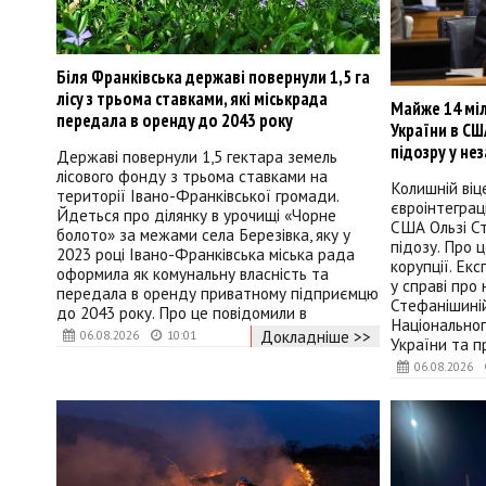
Біля Франківська державі повернули 1,5 га
лісу з трьома ставками, які міськрада
Майже 14 міл
передала в оренду до 2043 року
України в СШ
підозру у не
Державі повернули 1,5 гектара земель
лісового фонду з трьома ставками на
Колишній віц
території Івано-Франківської громади.
євроінтеграці
Йдеться про ділянку в урочищі «Чорне
США Ользі С
болото» за межами села Березівка, яку у
підозу. Про 
2023 році Івано-Франківська міська рада
корупції. Ек
оформила як комунальну власність та
у справі про
передала в оренду приватному підприємцю
Стефанішині
до 2043 року. Про це повідомили в
Національно
Докладніше >>
06.08.2026
10:01
України та п
06.08.2026