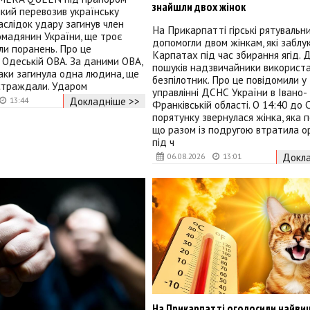
знайшли двох жінок
 який перевозив українську
слідок удару загинув член
На Прикарпатті гірські рятувальн
омадянин України, ще троє
допомогли двом жінкам, які заблу
и поранень. Про це
Карпатах під час збирання ягід. 
 Одеській ОВА. За даними ОВА,
пошуків надзвичайники використ
аки загинула одна людина, ще
безпілотник. Про це повідомили у
остраждали. Ударом
управлінні ДСНС України в Івано-
Докладніше >>
13:44
Франківській області. О 14:40 до
порятунку звернулася жінка, яка п
що разом із подругою втратила о
під ч
Докла
06.08.2026
13:01
На Прикарпатті оголосили найви