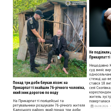
Не поділили 
Прикарпатті
Нещодавно К
суд виніс вир
односельчанк
стежці, що в
Понад три доби блукав лісом: на
стався 18 ли
Прикарпатті знайшли 76-річного чоловіка,
селі Скопівк
кореспондент
який зник дорогою по воду
житель зустр
На Прикарпатті поліцейські та
поверталася 
рятувальники розшукали 76-річного жителя
06.08.2026
Калуського району, який понад три доби