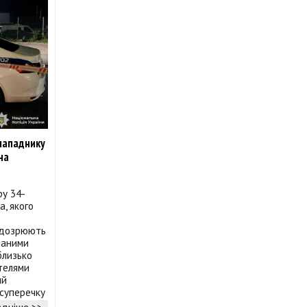
 нападнику
на
ру 34-
, якого
підозрюють
даними
 близько
ителями
ий
 суперечку
дніше >>