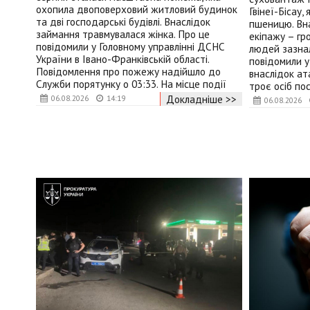
охопила двоповерховий житловий будинок
Гвінеї-Бісау,
та дві господарські будівлі. Внаслідок
пшеницю. Вна
займання травмувалася жінка. Про це
екіпажу – гр
повідомили у Головному управлінні ДСНС
людей зазнал
України в Івано-Франківській області.
повідомили у
Повідомлення про пожежу надійшло до
внаслідок ат
Служби порятунку о 03:33. На місце події
троє осіб п
Докладніше >>
06.08.2026
14:19
06.08.2026