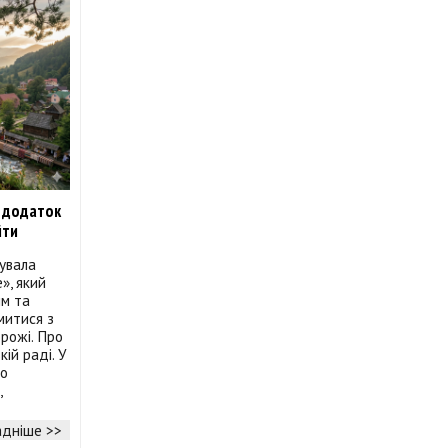
й додаток
йти
увала
», який
им та
митися з
рожі. Про
ій раді. У
ро
,
дніше >>