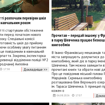
ті розпочали перевірки шкіл
 навчальним роком
тті стартували обстеження
іти перед початком нового
Прочитав — передай іншому: у Фр
оку. Спеціальні комісії
в парку Шевченка працює безко
готовність шкіл до прийому
книгообмін
ляючи особливу увагу питанням
 це повідомили в ювенальній
В Івано-Франківську мешканців т
арпаття. Зокрема, інспекторка
міста запрошують долучитися до
ревенції відділення поліції №2
книгообміну, який діє в парку імен
родчани) Ангеліна
Шевченка. Там можна залишити 
Докладніше >>
прочитані книги та обрати нові дл
17:58
Про це повідомив міський голова 
Марцінків. Скринька книгообміну
розташована біля Верхнього озер
ім. Тараса Шевченка. Її принцип п
кожен о
Докла
06.08.2026
17:07