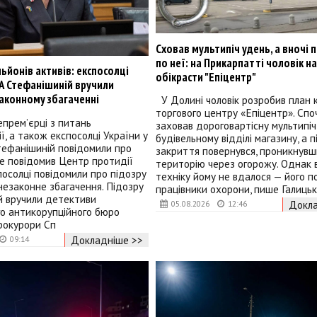
Сховав мультипіч удень, а вночі 
по неї: на Прикарпатті чоловік н
ьйонів активів: експосолці
обікрасти "Епіцентр"
А Стефанішиній вручили
законному збагаченні
У Долині чоловік розробив план 
торгового центру «Епіцентр». Спо
епрем’єрці з питань
заховав дороговартісну мультипіч
ї, а також експосолці України у
будівельному відділі магазину, а п
тефанішиній повідомили про
закриття повернувся, проникнувш
це повідомив Центр протидії
територію через огорожу. Однак 
спосолці повідомили про підозру
техніку йому не вдалося — його п
 незаконне збагачення. Підозру
працівники охорони, пише Галиць
й вручили детективи
Докла
05.08.2026
12:46
го антикорупційного бюро
рокурори Сп
Докладніше >>
09:14