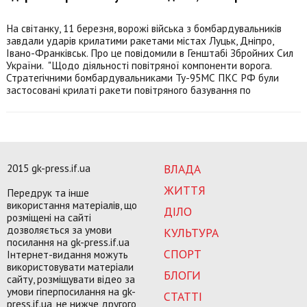
На світанку, 11 березня, ворожі війська з бомбардувальників
завдали ударів крилатими ракетами містах Луцьк, Дніпро,
Івано-Франківськ. Про це повідомили в Генштабі Збройних Сил
України. "Щодо діяльності повітряної компоненти ворога.
Стратегічними бомбардувальниками Ту-95МС ПКС РФ були
застосовані крилаті ракети повітряного базування по
2015 gk-press.if.ua
ВЛАДА
ЖИТТЯ
Передрук та інше
використання матеріалів, що
ДІЛО
розміщені на сайті
дозволяється за умови
КУЛЬТУРА
посилання на gk-press.if.ua
СПОРТ
Інтернет-видання можуть
використовувати матеріали
БЛОГИ
сайту, розміщувати відео за
умови гіперпосилання на gk-
СТАТТІ
press.if.ua, не нижче другого