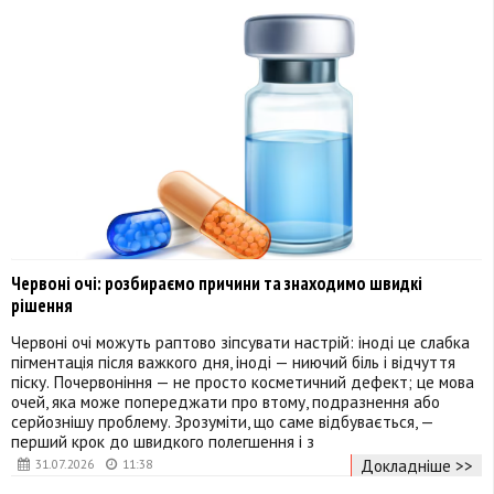
Червоні очі: розбираємо причини та знаходимо швидкі
рішення
Червоні очі можуть раптово зіпсувати настрій: іноді це слабка
пігментація після важкого дня, іноді — ниючий біль і відчуття
піску. Почервоніння — не просто косметичний дефект; це мова
очей, яка може попереджати про втому, подразнення або
серйознішу проблему. Зрозуміти, що саме відбувається, —
перший крок до швидкого полегшення і з
Докладніше >>
31.07.2026
11:38