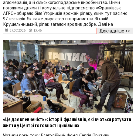
агломерація, а й сільськогосподарське виробництво. Цими
погожими днями її комунальне підприємство «Франківськ
АГРО» збирало біля Угорників врожай ріпаку, яким тут засіяно
97 гектарів. Як каже директор підприємства Віталій
Крушельницький, ріпак загалом вродив добре. Далі на
Докладніше >>
27.07.2026
13:46
«Це дає впевненість»: історії франківців, які вчаться рятувати
життя у Центрі готовності цивільних
Чотири роки тому Благодійний фонд Сергія Притули