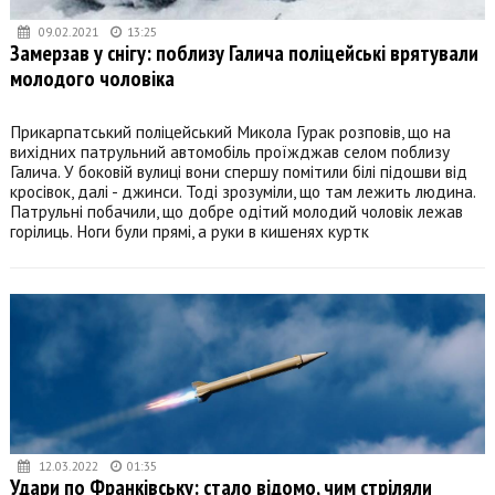
09.02.2021
13:25
Замерзав у снігу: поблизу Галича поліцейські врятували
молодого чоловіка
Прикарпатський поліцейський Микола Гурак розповів, що на
вихідних патрульний автомобіль проїжджав селом поблизу
Галича. У боковій вулиці вони спершу помітили білі підошви від
кросівок, далі - джинси. Тоді зрозуміли, що там лежить людина.
Патрульні побачили, що добре одітий молодий чоловік лежав
горілиць. Ноги були прямі, а руки в кишенях куртк
12.03.2022
01:35
Удари по Франківську: стало відомо, чим стріляли