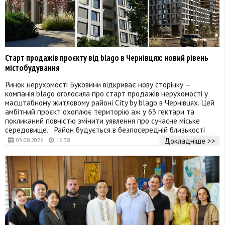
Старт продажів проєкту від blago в Чернівцях: новий рівень
містобудування
Ринок нерухомості Буковини відкриває нову сторінку —
компанія blago оголосила про старт продажів нерухомості у
масштабному житловому районі City by blago в Чернівцях. Цей
амбітний проєкт охоплює територію аж у 63 гектари та
покликаний повністю змінити уявлення про сучасне міське
середовище. Район будується в безпосередній близькості
Докладніше >>
03.08.2026
16:38