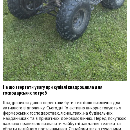
На що звертати увагу при купівлі квадроцикла для
господарських потреб
Квадроцикли давно перестали бути технікою виключно для
активного відпочинку. Сьогодні їх активно використовують у
фермерських господарствах, лісництвах, на будівельних
майданчиках та в приватних домоволодіннях. Перед покупкою
важливо правильно визначити майбутні завдання техніки та
обрати надійного постачальника. Ознайомитися з сучасними