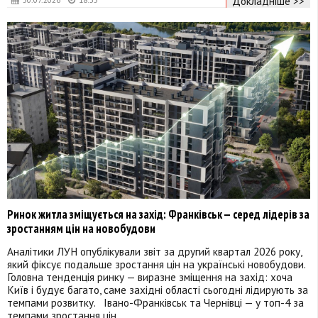
Докладніше >>
Ринок житла зміщується на захід: Франківськ — серед лідерів за
зростанням цін на новобудови
Аналітики ЛУН опублікували звіт за другий квартал 2026 року,
який фіксує подальше зростання цін на українські новобудови.
Головна тенденція ринку — виразне зміщення на захід: хоча
Київ і будує багато, саме західні області сьогодні лідирують за
темпами розвитку. Івано-Франківськ та Чернівці — у топ-4 за
темпами зростання цін