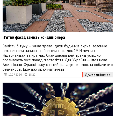
П'ятий фасад замість кондиціонера
Замість бітуму — жива трава: дахи будинків, вкриті зеленню,
архітектори називають "п’ятим фасадом". У Німеччині,
Нідерландах та країнах Скандинавії цей тренд успішно
розвивають уже понад півстоліття. Для України — ідея нова.
Але в Івано-Франківську «п'ятий фасад» вже можна побачити в
реальності. Еко-дах як кліматичний
Докладніше >>
17.07.2026
18:22