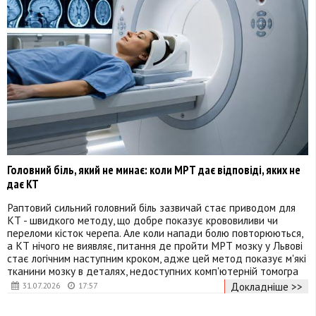
Головний біль, який не минає: коли МРТ дає відповіді, яких не
дає КТ
Раптовий сильний головний біль зазвичай стає приводом для
КТ - швидкого методу, що добре показує крововиливи чи
переломи кісток черепа. Але коли напади болю повторюються,
а КТ нічого не виявляє, питання де пройти МРТ мозку у Львові
стає логічним наступним кроком, адже цей метод показує м'які
тканини мозку в деталях, недоступних комп'ютерній томогра
Докладніше >>
31.07.2026
17:57