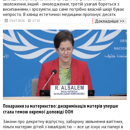
зволоження, інший - омолодження, третій узагалі бореться з
висипаннями, і зрозуміти, що саме потрібно власній шкірі буває
непросто. В клініці естетичної медицини пропонує десятк
Докладніше >>
29.07.2026
17:15
Покарання за материнство: дискримінація матерів уперше
стала темою окремої доповіді ООН
Закони про декретну відпустку, заборону звільнення вагітних,
пільги матерям дітей з інвалідністю — все це існує на папері в