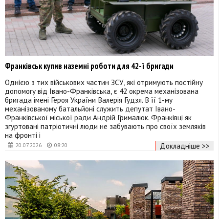
Франківськ купив наземні роботи для 42-ї бригади
Однією з тих військових частин ЗСУ, які отримують постійну
допомогу від Івано-Франківська, є 42 окрема механізована
бригада імені Героя України Валерія Гудзя. В її 1-му
механізованому батальйоні служить депутат Івано-
Франківської міської ради Андрій Грималюк. Франківці як
згуртовані патріотичні люди не забувають про своїх земляків
на фронті і
Докладніше >>
20.07.2026
08:20