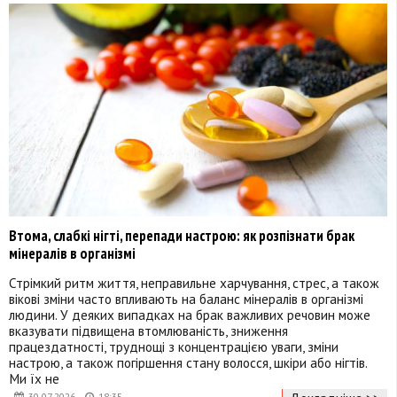
Втома, слабкі нігті, перепади настрою: як розпізнати брак
мінералів в організмі
Стрімкий ритм життя, неправильне харчування, стрес, а також
вікові зміни часто впливають на баланс мінералів в організмі
людини. У деяких випадках на брак важливих речовин може
вказувати підвищена втомлюваність, зниження
працездатності, труднощі з концентрацією уваги, зміни
настрою, а також погіршення стану волосся, шкіри або нігтів.
Ми їх не
30.07.2026
18:35