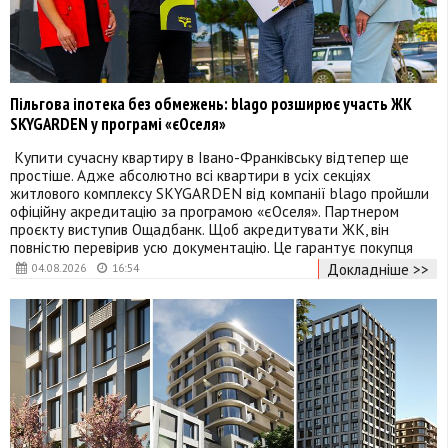
Пільгова іпотека без обмежень: blago розширює участь ЖК
SKYGARDEN у програмі «єОселя»
​Купити сучасну квартиру в Івано-Франківську відтепер ще
простіше. Адже абсолютно всі квартири в усіх секціях
житлового комплексу SKYGARDEN від компанії blago пройшли
офіційну акредитацію за програмою «єОселя». Партнером
проєкту виступив Ощадбанк. Щоб акредитувати ЖК, він
повністю перевірив усю документацію. Це гарантує покупця
Докладніше >>
04.08.2026
16:54