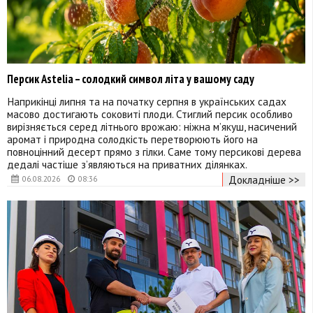
Персик Astelia – солодкий символ літа у вашому саду
Наприкінці липня та на початку серпня в українських садах
масово достигають соковиті плоди. Стиглий персик особливо
вирізняється серед літнього врожаю: ніжна м’якуш, насичений
аромат і природна солодкість перетворюють його на
повноцінний десерт прямо з гілки. Саме тому персикові дерева
дедалі частіше з’являються на приватних ділянках.
Докладніше >>
06.08.2026
08:36