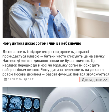
Чому дитина дихає ротом і чим це небезпечно
Дитина спить із відкритим ротом, хропить, а вранці
прокидається млявою — батьки часто списують це на звичку.
Насправді ротове дихання ніколи не буває звичкою. Це
наслідок перешкоди в носі чи горлі, яку організм обходить
найпростішим шляхом. Чому дитина переходить на дихання
ротом Носове дихання — базова функція: повітря зволожується
Докладніше >>
01.08.2026
09:11