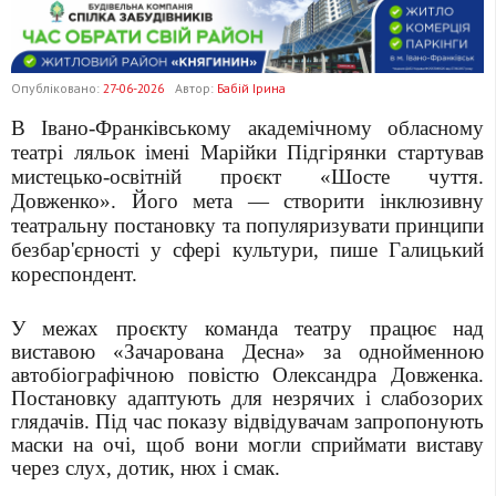
Опубліковано:
27-06-2026
Автор:
Бабій Ірина
В Івано-Франківському академічному обласному
театрі ляльок імені Марійки Підгірянки стартував
мистецько-освітній проєкт «Шосте чуття.
Довженко». Його мета — створити інклюзивну
театральну постановку та популяризувати принципи
безбар'єрності у сфері культури, пише Галицький
кореспондент.
У межах проєкту команда театру працює над
виставою «Зачарована Десна» за однойменною
автобіографічною повістю Олександра Довженка.
Постановку адаптують для незрячих і слабозорих
глядачів. Під час показу відвідувачам запропонують
маски на очі, щоб вони могли сприймати виставу
через слух, дотик, нюх і смак.