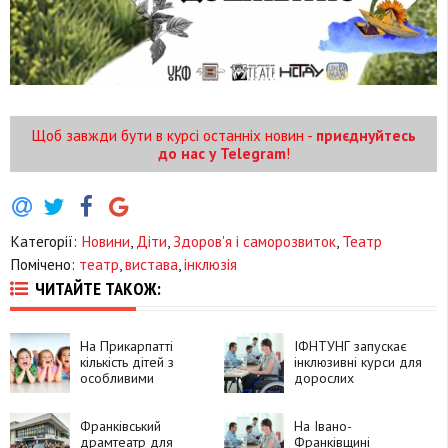
Щоб завжди бути в курсі останніх новин -
приєднуйтесь
до нас у Telegram
!
Категорії:
Новини
,
Діти
,
Здоров'я і саморозвиток
,
Театр
Помічено:
театр
,
вистава
,
інклюзія
ЧИТАЙТЕ ТАКОЖ:
На Прикарпатті
ІФНТУНГ запускає
кількість дітей з
інклюзивні курси для
особливими
дорослих
освітніми потребами
зросла у десятки
разів
Франківський
На Івано-
драмтеатр для
Франківщині