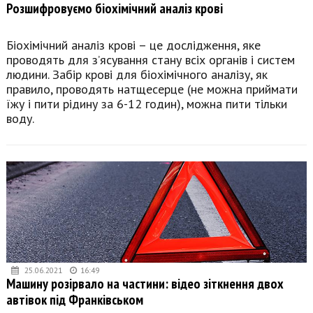
Розшифровуємо біохімічний аналіз крові
Біохімічний аналіз крові – це дослідження, яке
проводять для з’ясування стану всіх органів і систем
людини. Забір крові для біохімічного аналізу, як
правило, проводять натщесерце (не можна приймати
їжу і пити рідину за 6-12 годин), можна пити тільки
воду.
25.06.2021
16:49
Машину розірвало на частини: відео зіткнення двох
автівок під Франківськом