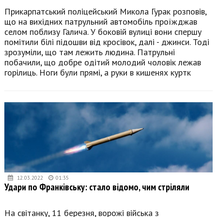
Прикарпатський поліцейський Микола Гурак розповів,
що на вихідних патрульний автомобіль проїжджав
селом поблизу Галича. У боковій вулиці вони спершу
помітили білі підошви від кросівок, далі - джинси. Тоді
зрозуміли, що там лежить людина. Патрульні
побачили, що добре одітий молодий чоловік лежав
горілиць. Ноги були прямі, а руки в кишенях куртк
12.03.2022
01:35
Удари по Франківську: стало відомо, чим стріляли
На світанку, 11 березня, ворожі війська з