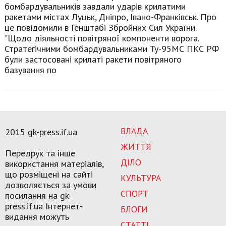
бомбардувальників завдали ударів крилатими
ракетами містах Луцьк, Дніпро, Івано-Франківськ. Про
це повідомили в Генштабі Збройних Сил України.
"Щодо діяльності повітряної компоненти ворога.
Стратегічними бомбардувальниками Ту-95МС ПКС РФ
були застосовані крилаті ракети повітряного
базування по
ВЛАДА
2015 gk-press.if.ua
ЖИТТЯ
Передрук та інше
ДІЛО
використання матеріалів,
що розміщені на сайті
КУЛЬТУРА
дозволяється за умови
СПОРТ
посилання на gk-
press.if.ua Інтернет-
БЛОГИ
видання можуть
СТАТТІ