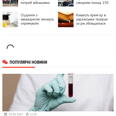
потреб військових
створили понад 150
передав авто та
інклюзивних
дрон
робочих місць
Студенти з
Кількість прем'єр в
інвалідністю зможуть
українських театрах
отримувати
за рік збільшилася
академічні стипендії
на 12%
від Кабміну
ПОПУЛЯРНІ НОВИНИ
02.05.2017
11:30