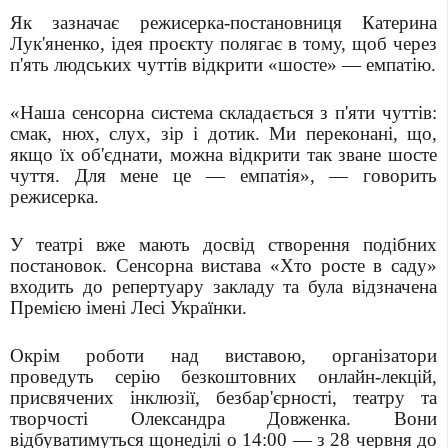
Як зазначає режисерка-постановниця Катерина
Лук'яненко, ідея проєкту полягає в тому, щоб через
п'ять людських чуттів відкрити «шосте» — емпатію.
«Наша сенсорна система складається з п'яти чуттів:
смак, нюх, слух, зір і дотик. Ми переконані, що,
якщо їх об'єднати, можна відкрити так зване шосте
чуття. Для мене це — емпатія», — говорить
режисерка.
У театрі вже мають досвід створення подібних
постановок. Сенсорна вистава «Хто росте в саду»
входить до репертуару закладу та була відзначена
Премією імені Лесі Українки.
Окрім роботи над виставою, організатори
проведуть серію безкоштовних онлайн-лекцій,
присвячених інклюзії, безбар'єрності, театру та
творчості Олександра Довженка. Вони
відбуватимуться щонеділі о 14:00 — з 28 червня до