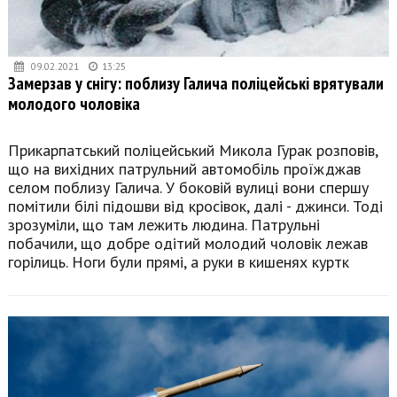
09.02.2021
13:25
Замерзав у снігу: поблизу Галича поліцейські врятували
молодого чоловіка
Прикарпатський поліцейський Микола Гурак розповів,
що на вихідних патрульний автомобіль проїжджав
селом поблизу Галича. У боковій вулиці вони спершу
помітили білі підошви від кросівок, далі - джинси. Тоді
зрозуміли, що там лежить людина. Патрульні
побачили, що добре одітий молодий чоловік лежав
горілиць. Ноги були прямі, а руки в кишенях куртк