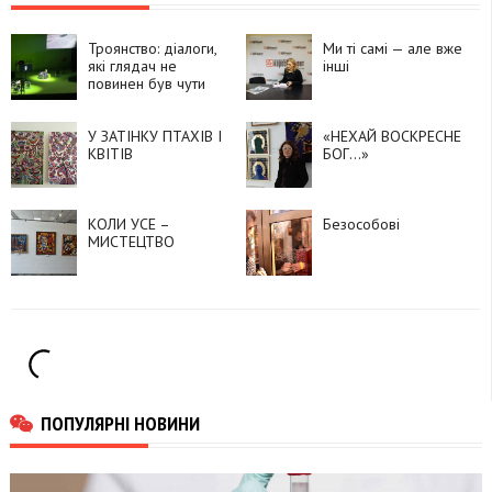
Троянство: діалоги,
Ми ті самі — але вже
які глядач не
інші
повинен був чути
У ЗАТІНКУ ПТАХІВ І
«НЕХАЙ ВОСКРЕСНЕ
КВІТІВ
БОГ…»
КОЛИ УСЕ –
Безособові
МИСТЕЦТВО
ПОПУЛЯРНІ НОВИНИ