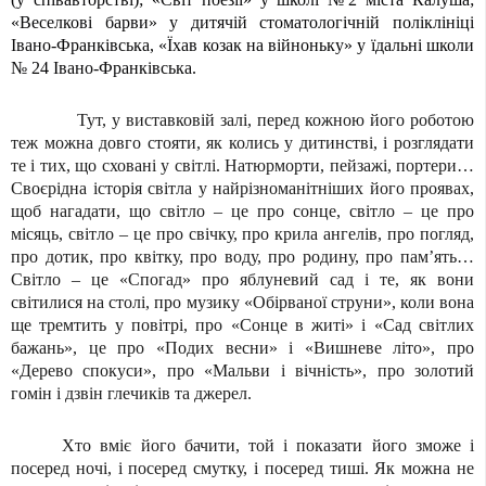
«Веселкові барви» у дитячій стоматологічній поліклініці
Івано-Франківська, «Їхав козак на війноньку» у їдальні школи
№ 24 Івано-Франківська.
Тут, у виставковій залі, перед кожною його роботою
теж можна довго стояти, як колись у дитинстві, і розглядати
те і тих, що сховані у світлі. Натюрморти, пейзажі, портери…
Своєрідна історія світла у найрізноманітніших його проявах,
щоб нагадати, що світло – це про сонце, світло – це про
місяць, світло – це про свічку, про крила ангелів, про погляд,
про дотик, про квітку, про воду, про родину, про пам
’
ять…
Світло – це «Спогад» про яблуневий сад і те, як вони
світилися на столі, про музику «Обірваної струни», коли вона
ще тремтить у повітрі, про «Сонце в житі» і «Сад світлих
бажань», це про «Подих весни» і «Вишневе літо», про
«Дерево спокуси», про «Мальви і вічність», про золотий
гомін і дзвін глечиків та джерел.
Хто вміє його бачити, той і показати його зможе і
посеред ночі, і посеред смутку, і посеред тиші. Як можна не