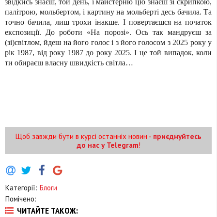
звідкись знаєш, той день, і майстерню цю знаєш зі скрипкою,
палітрою, мольбертом, і картину на мольберті десь бачила. Та
точно бачила, лиш трохи інакше. І повертаєшся на початок
експозиції. До роботи «На порозі». Ось так мандруєш за
(зі)світлом, йдеш на його голос і з його голосом з 2025 року у
рік 1987, від року 1987 до року 2025. І це той випадок, коли
ти обираєш власну швидкість світла…
Щоб завжди бути в курсі останніх новин -
приєднуйтесь
до нас у Telegram
!
Категорії:
Блоги
Помічено:
ЧИТАЙТЕ ТАКОЖ: