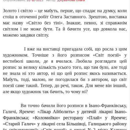
Золото
і світло – це мабуть, перше, що спадає на думку, коли
стоїш в оточенні робіт Олега Заставного. Зрештою, виставка
має назву «Світло без тіні». Інакше, певно, зі справжнім
світлом і не може бути. Та й бачити усе, що довкола нас,
можемо завдяки світлу.
І вже на виставці пригадала собі, що росла з цим
художником. Точніше з його розписом «Світ поезії» у
вестибюлі школи, де я вчилася. Любила розглядати цей
розпис за велику кількість усього того, що там було, але тоді
не знала ні хто автор, ні що цей розпис якось називається.
Мабуть, тоді, малою, не погодилася би з автором, що світ
поезії саме такий. Тепер, до речі, також. Для мене він інший,
але якщо художник так бачить, то чому ні?
Ви точно бачили його розписи в Івано-Франківську,
Галичі, Яремче:
«Лікар Айболить» у дитячій лікарні Івано-
Франківська; «Коломийки» ресторану «Плай» у Яремче;
«Старий Галич» у лікарні села Більшівці, Галицького району
(у співавторстві); «Світ поезії» у школі №2 міста Калуша;