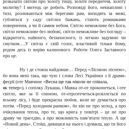
розказати світові про золоту тишу, золоте передніччя, золоту
молитву? І митець це робить. Розповіді його, неквапливі і
тихі, розливаються між берегами рам, виходять за межі,
губляться у саду світлих бажань, стають ромашками
повернення, а чи й самим небом. Світло неможливе без Бога,
світло неможливе без любові, світло неможливе без погляду –
відкритого, наївного, беззахисного, із легкою задумою чи
смутком….У світла є свій голос, властивий тільки йому,
родом десь із вирію калинового. Роботи Олега Заставного
про це.
Ну і де стояла найдовше… Перед «Лісовою піснею»,
бо вона мені така, що чую і слова Лесі Українки з її драми-
феєрії (оте Мавчине «
Весна ще так ніколи не співала,
як тепер»)
, і сопілку Лукаша, і Мавка от-от прокинеться, і оте
світло, яке за її спиною, от-отрозтечеться-розіллється по
всьому лісу, і буде прекрасна любов, коли не думається про
потім. «Перед холодним ранком», бо він не про холод, а про
очікування тепла, про те, що крига у повітрі – це не про
драму чи трагедію, а про можливість пам
’
ятати тепло. А ще
«Новий день». Стоїш, дивишся на нього і думаєш, що ти його