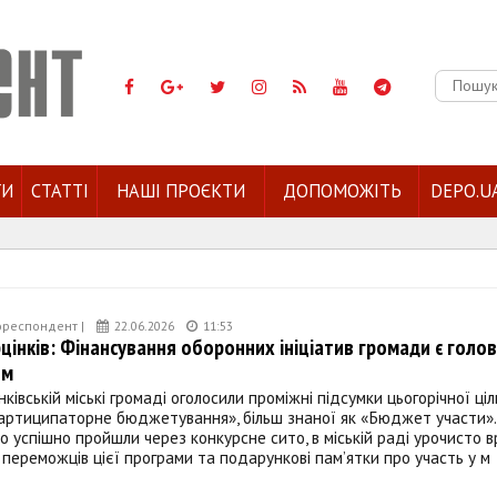
Пошук:
ГИ
СТАТТІ
НАШІ ПРОЄКТИ
ДОПОМОЖІТЬ
DEPO.U
ореспондент |
22.06.2026
11:53
цінків: Фінансування оборонних ініціатив громади є голо
ом
ківській міські громаді оголосили проміжні підсумки цьогорічної ціл
артиципаторне бюджетування», більш знаної як «Бюджет участи». 
о успішно пройшли через конкурсне сито, в міській раді урочисто 
переможців цієї програми та подарункові пам’ятки про участь у м