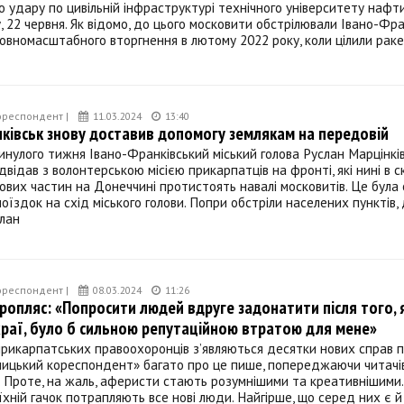
о удару по цивільній інфраструктурі технічного університету нафти 
у, 22 червня. Як відомо, до цього московити обстрілювали Івано-Фр
овномасштабного вторгнення в лютому 2022 року, коли цілили рак
ореспондент |
11.03.2024
13:40
ківськ знову доставив допомогу землякам на передовій
инулого тижня Івано-Франківський міський голова Руслан Марцінкі
ідвідав з волонтерською місією прикарпатців на фронті, які нині в с
кових частин на Донеччині протистоять навалі московитів. Це була 
їздок на схід міського голови. Попри обстріли населених пунктів,
план
ореспондент |
08.03.2024
11:26
ропляс: «Попросити людей вдруге задонатити після того, 
раї, було б сильною репутаційною втратою для мене»
прикарпатських правоохоронців з’являються десятки нових справ 
алицький кореспондент» багато про це пише, попереджаючи читачів
 Проте, на жаль, аферисти стають розумнішими та креативнішими.
 їхній гачок потрапляють все нові люди. Найгірше, що серед них є й