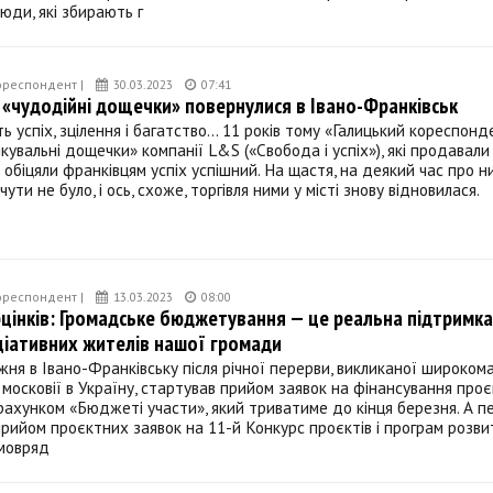
юди, які збирають г
ореспондент |
30.03.2023
07:41
«чудодійні дощечки» повернулися в Івано-Франківськ
ь успіх, зцілення і багатство... 11 років тому «Галицький кореспон
ікувальні дощечки» компанії L&S («Свобода і успіх»), які продавали
і обіцяли франківцям успіх успішний. На щастя, на деякий час про н
ути не було, і ось, схоже, торгівля ними у місті знову відновилася.
ореспондент |
13.03.2023
08:00
цінків: Громадське бюджетування — це реальна підтримка
ціативних жителів нашої громади
жня в Івано-Франківську після річної перерви, викликаної широко
московії в Україну, стартував прийом заявок на фінансування проє
рахунком «Бюджеті участи», який триватиме до кінця березня. А п
рийом проєктних заявок на 11-й Конкурс проєктів і програм розви
амовряд