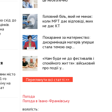
це небезпечно
Головний біль, який не минає:
на схід до
коли МРТ дає відповіді, яких
інків.
не дає КТ
 на
у
Покарання за материнство:
дискримінація матерів уперше
стала темою окр...
«Нам буде не до фестивалів і
тя
спокійного життя»: військовий
про події у...
ями місто
1-го
Переглянути всі статті >>
їну на
бат
Погода
Погода в
Івано-Франківську
вологість: