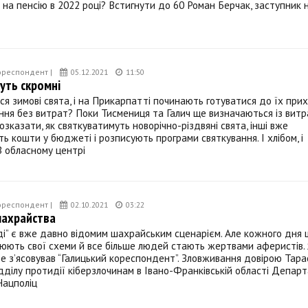
на пенсію в 2022 році? Встигнути до 60 Роман Берчак, заступник 
ореспондент |
05.12.2021
11:50
уть скромні
 зимові свята, і на Прикарпатті починають готуватися до їх прих
ння без витрат? Поки Тисмениця та Галич ще визначаються із витр
озказати, як святкуватимуть новорічно-різдвяні свята, інші вже
 кошти у бюджеті і розписують програми святкування. І хлібом, і
 обласному центрі
ореспондент |
02.10.2021
03:22
шахрайства
іді” є вже давно відомим шахрайським сценарієм. Але кожного дня
нюють свої схеми й все більше людей стають жертвами аферистів. 
е з’ясовував “Галицький кореспондент”. Зловживання довірою Тара
дділу протидії кіберзлочинам в Івано-Франківській області Депар
 Нацполіц