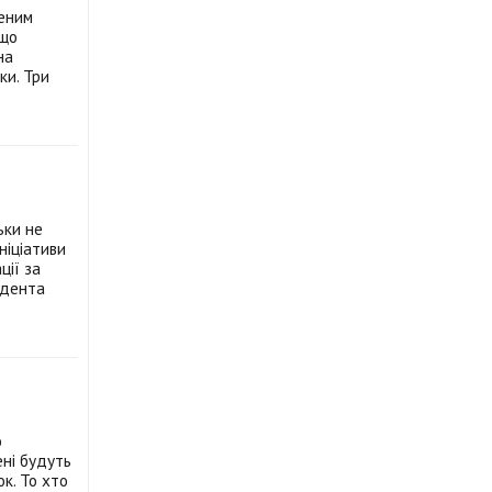
шеним
 що
на
ки. Три
ьки не
ніціативи
ції за
идента
о
ені будуть
ок. То хто