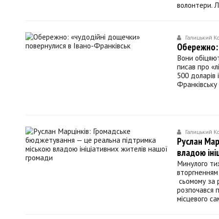
волонтери. Л
Галицький К
Обережно: 
Вони обіцяют
писав про «л
500 доларів 
Франківську ч
Галицький К
Руслан Мар
владою іні
Минулого ти
вторгненням 
сьомому за 
розпочався п
місцевого с