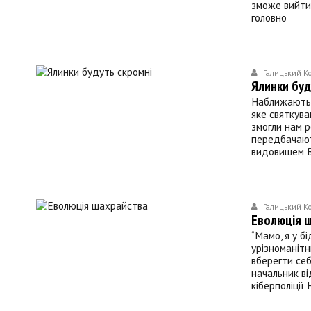
зможе вийти 
головно
Галицький К
Ялинки буд
Наближаються
яке святкува
змогли нам р
передбачають
видовищем В
Галицький К
Еволюція 
“Мамо, я у б
урізноманіт
вберегти себ
начальник ві
кіберполіції