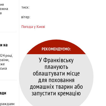
мия
тиск:
можна
за
вітер:
Погода у Києві
ми на
РЕКОМЕНДУЄМО:
24 році,
У Франківську
раїни,
вже
планують
іська
облаштувати місце
для поховання
домашніх тварин або
запустити кремацію
люди
страждали