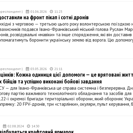
ореспондент |
01.06.2026
11:23
доставили на фронт пікап і сотні дронів
ихідні з черговою — третьою цього року волонтерською поїздкою 
захисників подався Івано-Франківський міський голова Руслан Марц
онів, розвідувальні «мавіки» та інше спорядження, які він доставив
опомагатимуть боронити українську землю від ворога. Цю допомог
ореспондент |
03.05.2026
21:11
цінків: Кожна одиниця цієї допомоги — це врятовані жит
х бійців та успішно виконані бойові завдання
СУ — для Івано-Франківська це справа системна і безперервна. Дн
гову партію важливого технологічного обладнання та засобів для 
22-ї окремої бригади територіальної оборони, який обороняє Укра
прямку: 20 FPV-дронів, три «старлінки», окуляри, пульт керування, 
02.08.2024
14:30
відбудеться крафтовий ярмарок