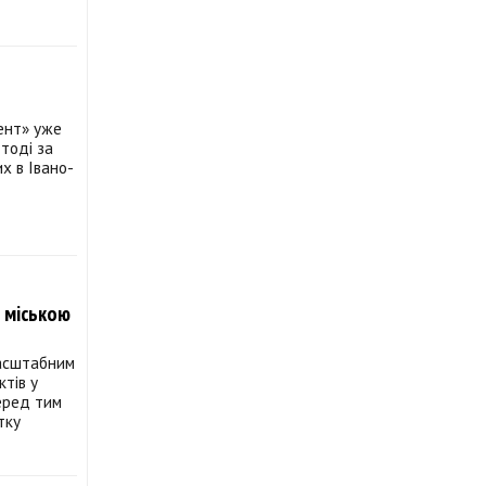
дент» уже
 тоді за
их в Івано-
 міською
масштабним
ктів у
еред тим
тку