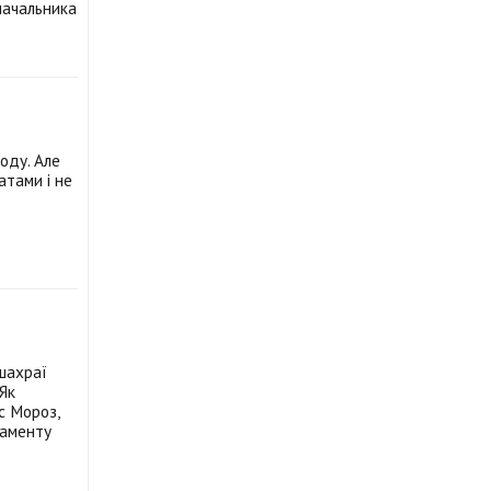
начальника
оду. Але
атами і не
 шахраї
Як
с Мороз,
таменту