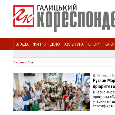
ВЛАДА
ЖИТТЯ
ДІЛО
КУЛЬТУРА
СПОРТ
БЛО
Головна
»
Гроші
Галицький К
Руслан Мар
пріоритет
В Івано-Фран
програми «П
учасникам, щ
сертифікати 