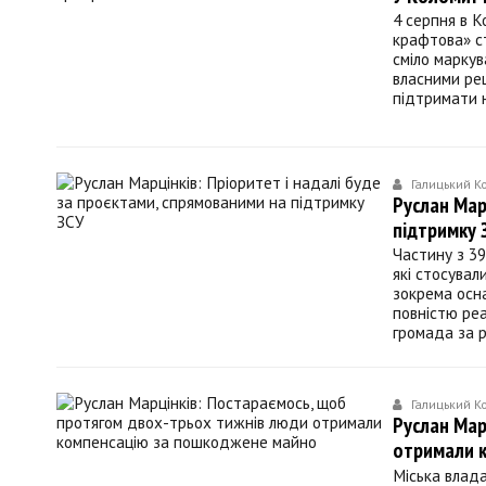
4 серпня в К
крафтова» ст
сміло маркув
власними ре
підтримати 
Галицький К
Руслан Мар
підтримку 
Частину з 39
які стосувал
зокрема осн
повністю реа
громада за 
Галицький К
Руслан Мар
отримали 
Міська влад