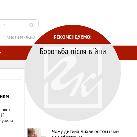
РЕКОМЕНДУЄМО:
УМОВИ РЕКЛАМИ
Боротьба після війни
A
вним
ьової
Її
вручили
Чому дитина дихає ротом і чим