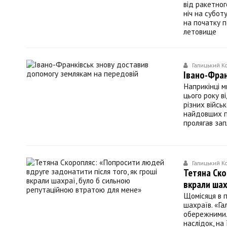
від ракетног
ніч на субот
на початку п
летовище
Галицький К
Івано-Фран
Наприкінці м
цього року в
різних війсь
найдовших по
пролягав за
Галицький К
Тетяна Ско
вкрали шах
Щомісяця в 
шахраїв. «Г
обережними.
наслідок, на