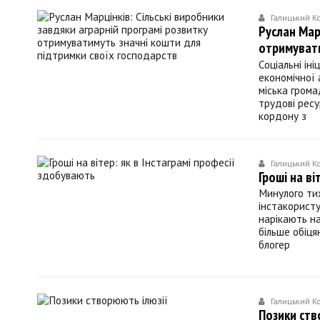
Галицький К
Руслан Мар
отримувати
Соціальні ін
економічної 
міська грома
трудові ресу
кордону з
Галицький К
Гроші на ві
Минулого тиж
інстакористу
нарікають на
більше обіця
блогер
Галицький К
Позики ств