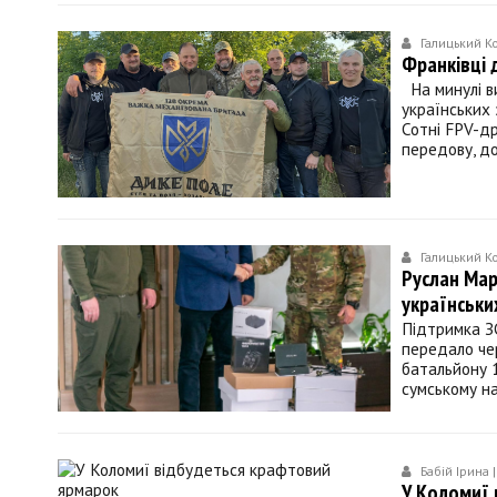
Галицький К
Франківці 
На минулі в
українських 
Сотні FPV-др
передову, д
Галицький К
Руслан Мар
українськи
Підтримка З
передало чер
батальйону 1
сумському на
Бабій Ірина |
У Коломиї 