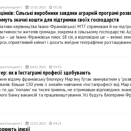
ореспондент |
13.02.2023
05:18
цінків: Сільські виробники завдяки аграрній програмі розв
муть значні кошти для підтримки своїх господарств
іціативи керівництва Івано-Франківської МТГ спрямовані й на підтр
активности жителів громади, зокрема в сільському господарстві. А
да — це Івано-Франківськ плюс 18 сіл, а відповідно це — великі земе
рси, сприятливий клімат і досить вигідне географічне розташуванн
ореспондент |
04.02.2022
09:32
тер: як в Інстаграмі професії здобувають
ня відому франківську блогерку Мар’яну Гутак звинуватили у “розв
вачів. Більше 130 учнів її онлайн-навчання «Інстапрофесії від Мар’
 те, що “попали” на тисячі гривень, не отримавши відповідних знань
ного банку вакансій та працевлаштування. Усі будуть блогерами Ф
ореспондент |
22.01.2022
04:23
орюють ілюзії