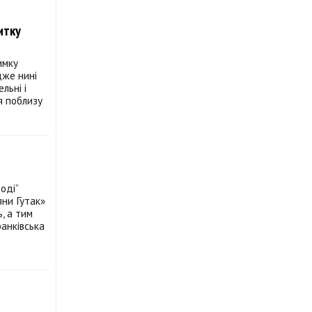
итку
имку
дже нині
льні і
я поблизу
оді”
яни Гутак»
, а тим
ранківська