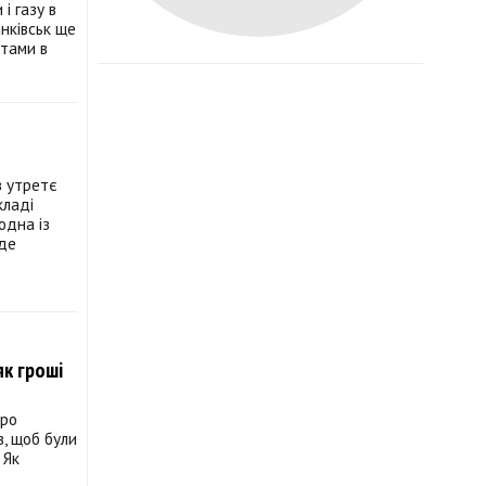
і газу в
анківськ ще
етами в
в утретє
кладі
одна із
 де
як гроші
про
, щоб були
 Як