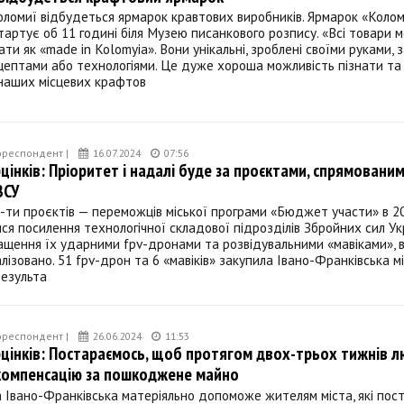
оломиї відбудеться ярмарок кравтових виробників. Ярмарок «Коло
артує об 11 годині біля Музею писанкового розпису. «Всі товари 
ати як «made in Kolomyia». Вони унікальні, зроблені своїми руками, 
цептами або технологіями. Це дуже хороша можливість пізнати та
наших місцевих крафтов
ореспондент |
16.07.2024
07:56
цінків: Пріоритет і надалі буде за проєктами, спрямовани
ЗСУ
-ти проєктів — переможців міської програми «Бюджет участи» в 20
ися посилення технологічної складової підрозділів Збройних сил Ук
ащення їх ударними fpv-дронами та розвідувальними «мавіками», 
лізовано. 51 fpv-дрон та 6 «мавіків» закупила Івано-Франківська м
результа
ореспондент |
26.06.2024
11:53
цінків: Постараємось, щоб протягом двох-трьох тижнів 
компенсацію за пошкоджене майно
а Івано-Франківська матеріяльно допоможе жителям міста, які по