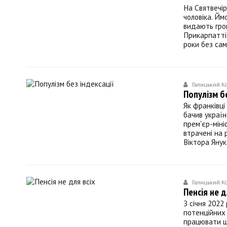
На Святвечір
чоловіка. Ймо
видають грош
Прикарпатті,
роки без сам
Галицький К
Популізм бе
Як франківці
бачив україн
прем'єр-міні
втрачені на 
Віктора Янук
Галицький К
Пенсія не д
З січня 2022
потенційних 
працювати ще