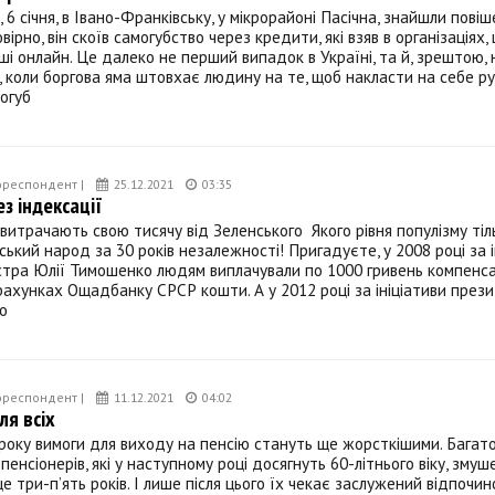
, 6 січня, в Івано-Франківську, у мікрорайоні Пасічна, знайшли пові
вірно, він скоїв самогубство через кредити, які взяв в організаціях,
і онлайн. Це далеко не перший випадок в Україні, та й, зрештою, 
 коли боргова яма штовхає людину на те, щоб накласти на себе ру
огуб
ореспондент |
25.12.2021
03:35
з індексації
 витрачають свою тисячу від Зеленського Якого рівня популізму тіл
ський народ за 30 років незалежності! Пригадуєте, у 2008 році за і
стра Юлії Тимошенко людям виплачували по 1000 гривень компенса
рахунках Ощадбанку СРСР кошти. А у 2012 році за ініціативи през
о
ореспондент |
11.12.2021
04:02
ля всіх
 року вимоги для виходу на пенсію стануть ще жорсткішими. Багат
пенсіонерів, які у наступному році досягнуть 60-літнього віку, змуш
 три-п’ять років. І лише після цього їх чекає заслужений відпочин