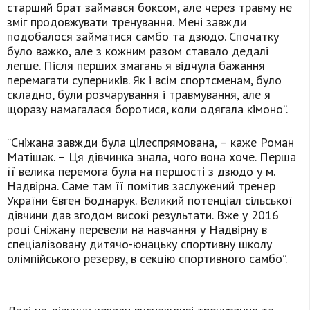
старший брат займався боксом, але через травму не
зміг продовжувати тренування. Мені завжди
подобалося займатися самбо та дзюдо. Спочатку
було важко, але з кожним разом ставало дедалі
легше. Після перших змагань я відчула бажання
перемагати суперників. Як і всім спортсменам, було
складно, були розчарування і травмування, але я
щоразу намагалася боротися, коли одягала кімоно”.
“Сніжана завжди була цілеспрямована, – каже Роман
Матішак. – Ця дівчинка знала, чого вона хоче. Перша
її велика перемога була на першості з дзюдо у м.
Надвірна. Саме там її помітив заслужений тренер
України Євген Боднарук. Великий потенціал сільської
дівчини дав згодом високі результати. Вже у 2016
році Сніжану перевели на навчання у Надвірну в
спеціалізовану дитячо-юнацьку спортивну школу
олімпійського резерву, в секцію спортивного самбо”.