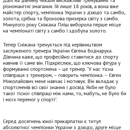
Далі на дівчину чекали виснажливі тренування та
різноманітні змагання. Їй лише 18 років, а вона вже
майстер спорту, чемпіонка України з дзюдо та самбо,
золота, срібна та бронзова призерка світу з самбо.
Минулого року Сніжана Пліш виборола перше місце
на чемпіонаті світу з самбо і здобула золото.
Тепер Сніжана тренується під керівництвом
заслуженого тренера України Євгена Боднарука.
Дівчина каже, що професійно ставитися до спорту
навчив її саме він. Підкреслює, що ключова фігура у
формуванні спортсмена – це тренер. “У нас тісна
співпраця з тренером, – говорить чемпіонка. – Євген
Миколайович мене навчає і мотивує. Він вкладає у
спортсменів всі свої знання і досвід. Якби не було
такої тісної співпраці між нами, то, мабуть, не було би
і моїх перемог у спорті”.
Серед досягнень юної прикарпатки є титул
абсолютної чемпіонки України з дзюдо, друге місце