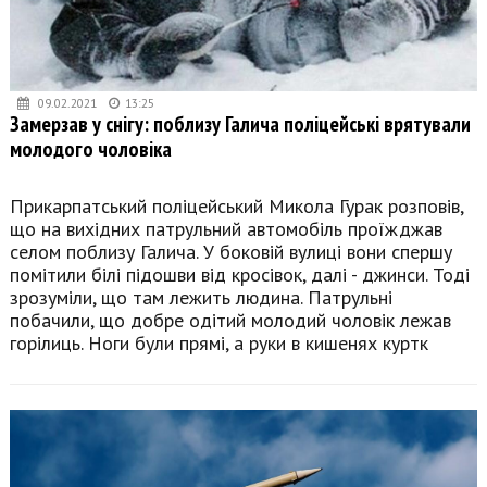
09.02.2021
13:25
Замерзав у снігу: поблизу Галича поліцейські врятували
молодого чоловіка
Прикарпатський поліцейський Микола Гурак розповів,
що на вихідних патрульний автомобіль проїжджав
селом поблизу Галича. У боковій вулиці вони спершу
помітили білі підошви від кросівок, далі - джинси. Тоді
зрозуміли, що там лежить людина. Патрульні
побачили, що добре одітий молодий чоловік лежав
горілиць. Ноги були прямі, а руки в кишенях куртк