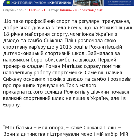
Опубліковано:
17-05-2021
Автор:
Галицький Кореспондент
Що таке професійний спорт та регулярні тренування,
добре знає дівчина з села Ясень, що на Рожнятівщині.
18-річна майстриня спорту, чемпіонка України з
дзюдо та самбо Сніжана Пліш розпочала свою
спортивну кар’єру ще у 2013 році в Рожнятівській
дитячо-юнацькій спортивній школі. Займалася за
напрямком боротьби, самбо та дзюдо. Перший
тренер-викладач Роман Матішак одразу помітив
наполегливу роботу спортсменки. Саме він навчив
Сніжану основних технік з дзюдо та самбо і розповів
про принципи тренування. Так з малого
прикарпатського селища Рожнятів у дівчини почався
великий спортивний шлях не лише в Україну, але і в
Європу.
“Мої батьки – моя опора, – каже Сніжана Пліш. –
Вони з дитинства підтримували мене і мій вибір. Мій