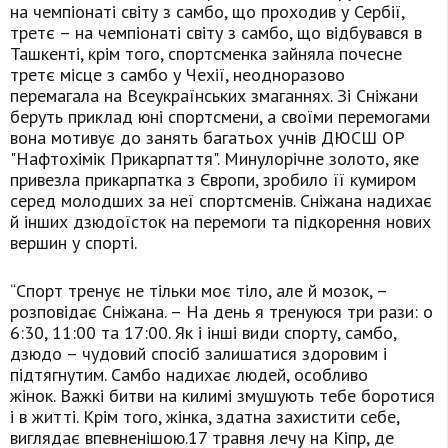
на чемпіонаті світу з самбо, що проходив у Сербії,
третє – на чемпіонаті світу з самбо, що відбувався в
Ташкенті, крім того, спортсменка зайняла почесне
третє місце з самбо у Чехії, неодноразово
перемагала на Всеукраїнських змаганнях. Зі Сніжани
беруть приклад юні спортсмени, а своїми перемогами
вона мотивує до занять багатьох учнів ДЮСШ ОР
"Нафтохімік Прикарпаття". Минулорічне золото, яке
привезла прикарпатка з Європи, зробило її кумиром
серед молодших за неї спортсменів. Сніжана надихає
й інших дзюдоїсток на перемоги та підкорення нових
вершин у спорті.
“Спорт тренує не тільки моє тіло, але й мозок, –
розповідає Сніжана. – На день я тренуюся три рази: о
6:30, 11:00 та 17:00. Як і інші види спорту, самбо,
дзюдо – чудовий спосіб залишатися здоровим і
підтягнутим. Самбо надихає людей, особливо
жінок. Важкі битви на килимі змушують тебе боротися
і в житті. Крім того, жінка, здатна захистити себе,
виглядає впевненішою.17 травня лечу на Кіпр, де