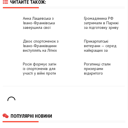
ЧИТАЙТЕ ТАКОЖ:
Анна Лащевська з
Громадянина РФ
Івано-Франківська
затримали в Парижі
завершила свої
за підготовку зриву
виступи на
Олімпіади
Олімпійських іграх
Двоє спортсменок з
Прикарпатські
Івано-Франківщини
ветерани — серед
виступлять на Літніх
найкращих за
Олімпійських іграх у
підсумками змагань
Парижі
“Звитяга
Росія формує загін
Нескорених”
Рогатинці стали
із спортсменів для
призерами
участі у війні проти
відкритого
України
чемпіонату України
зі стрільби
ПОПУЛЯРНІ НОВИНИ