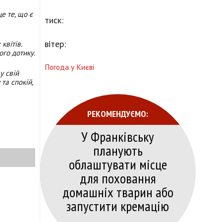
е те, що є
тиск:
вітер:
квітів.
ого дотику.
Погода у Києві
у свій
 та спокій,
РЕКОМЕНДУЄМО:
У Франківську
планують
облаштувати місце
для поховання
домашніх тварин або
запустити кремацію