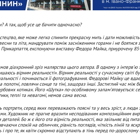
? А так, щоб усе це бачити одночасно?
тво, яке може легко спинити прекрасну мить і дати можливість
есни та літа, мандрувати поміж засніженими горами і не боятися 
в Прикарпаття, експонуючи виставку Федора Майка, приурочену 85
 діахронний зріз малярства цього автора. В одному з інтерв
’
ю 
лишаюсь вірним реальності». Вірним реальності у сучасному світі бу
альності і починається її фотографування. Федорові Майку це вдає
полотні, ловлячи сонце та тіні, защораз інші. Застиглий час між 
 у вербових котиках. Його «Шутка» по-особливому запам
’
ятовується: с
тики, теплі та невагомі, немов сама весна.
рети, серед яких переважають поясні та у весь зріст, а люди 
ми. Художник не прагне вразити несподіваним композиційним вир
деталей. Бо ж є його ота вірність реальності, яка звільняє від пита
вчаючи спокій на обличчях, рівність поглядів, чіткість ліній та яскр
ть і про те, як квіти скромно відступають в тінь перед по-дорослом