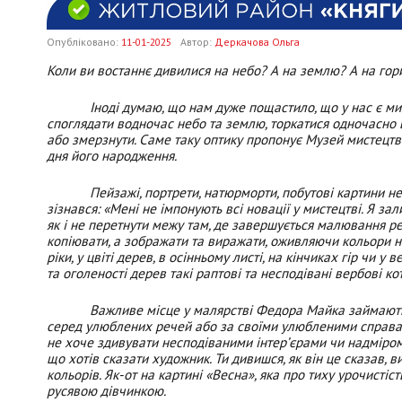
Опубліковано:
11-01-2025
Автор:
Деркачова Ольга
Коли ви востаннє дивилися на небо? А на землю? А на гори
Іноді думаю, що нам дуже пощастило, що у нас є мистец
споглядати водночас небо та землю, торкатися одночасно в
або змерзнути. Саме таку оптику пропонує Музей мистецт
дня його народження.
Пейзажі, портрети, натюрморти, побутові картини немов
зізнався: «Мені не імпонують всі новації у мистецтві. Я за
як і не перетнути межу там, де завершується малювання ре
копіювати, а зображати та виражати, оживляючи кольори на 
ріки, у цвіті дерев, в осінньому листі, на кінчиках гір чи
та оголеності дерев такі раптові та несподівані вербові ко
Важливе місце у малярстві Федора Майка займають порт
серед улюблених речей або за своїми улюбленими справа
не хоче здивувати несподіваними інтер
’
єрами чи надміром 
що хотів сказати художник. Ти дивишся, як він це сказав, ви
кольорів. Як-от на картині «Весна», яка про тиху урочистіс
русявою дівчинкою.