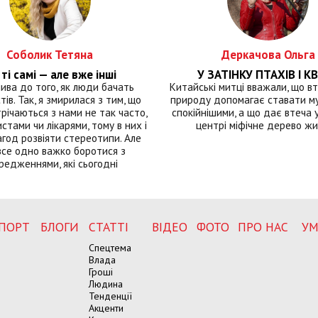
Соболик Тетяна
Деркачова Ольга
ті самі — але вже інші
У ЗАТІНКУ ПТАХІВ І КВ
лива до того, як люди бачать
Китайські митці вважали, що вт
тів. Так, я змирилася з тим, що
природу допомагає ставати м
річаються з нами не так часто,
спокійнішими, а що дає втеча у 
истами чи лікарями, тому в них і
центрі міфічне дерево ж
год розвіяти стереотипи. Але
все одно важко боротися з
редженнями, які сьогодні
ПОРТ
БЛОГИ
СТАТТІ
ВІДЕО
ФОТО
ПРО НАС
УМ
Спецтема
Влада
Гроші
Людина
Тенденції
Акценти