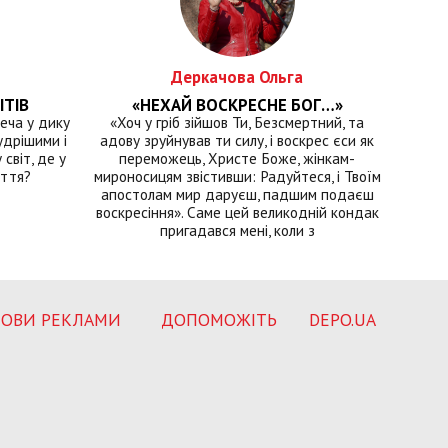
Деркачова Ольга
ІТІВ
«НЕХАЙ ВОСКРЕСНЕ БОГ…»
еча у дику
«Хоч у гріб зійшов Ти, Безсмертний, та
удрішими і
адову зруйнував ти силу, і воскрес єси як
світ, де у
переможець, Христе Боже, жінкам-
иття?
мироносицям звістивши: Радуйтеся, і Твоїм
апостолам мир даруєш, падшим подаєш
воскресіння». Саме цей великодній кондак
пригадався мені, коли з
ОВИ РЕКЛАМИ
ДОПОМОЖІТЬ
DEPO.UA