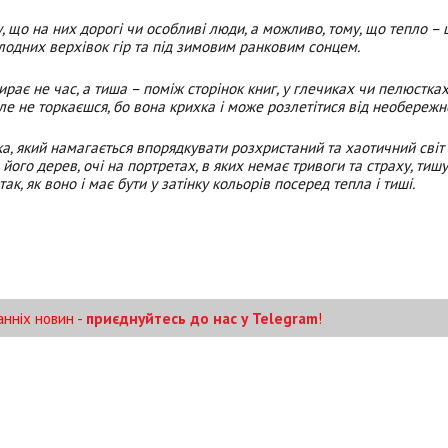
, що на них дорогі чи особливі люди, а можливо, тому, що тепло – ц
холодних верхівок гір та під зимовим ранковим сонцем.
не час, а тиша – поміж сторінок книг, у глечиках чи пелюстках 
 але не торкаєшся, бо вона крихка і може розлетітися від необережн
а, який намагається впорядкувати розхристаний та хаотичний світ 
я його дерев, очі на портретах, в яких немає тривоги та страху, тишу
ак, як воно і має бути у затінку кольорів посеред тепла і тиші.
анніх новин -
приєднуйтесь до нас у Telegram
!