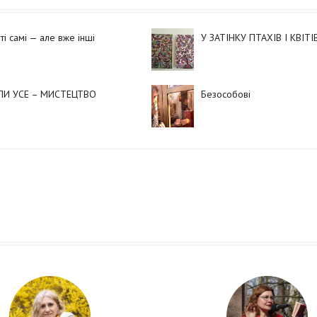
ті самі — але вже інші
У ЗАТІНКУ ПТАХІВ І КВІТІ
ЛИ УСЕ – МИСТЕЦТВО
Безособові