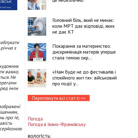
це небезпечно
Головний біль, який не минає:
коли МРТ дає відповіді, яких
не дає КТ
заблукати
Покарання за материнство:
-річчю з
дискримінація матерів уперше
стала темою окр...
художник
ти важко,
«Нам буде не до фестивалів і
ться. Не
спокійного життя»: військовий
берегами
про події у...
еред імли
Переглянути всі статті >>
зображені
ішенням,
нь про те,
Погода
авість
Погода в
Івано-Франківську
у серйозною
вологість: