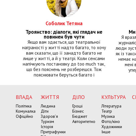
Соболик Тетяна
Троянство: діалоги, які глядач не
Ми 
повинен був чути
Я враз
Якщо вам здається, що театральної
журналіс
награності у житті надто багато, то хочу
люди зуст
вам сказати, що її занадто багато не
як із такс
лише у житті, а й у театрі. Коли сенсами
немає на
напічкують постановку до too much так,
мені 
що без пояснень не розберешся. Тож
упе
пояснювати беруться багато і
ВЛАДА
ЖИТТЯ
ДІЛО
КУЛЬТУРА
С
Політика
Людина
Гроші
Література
Комуналка
Діти
Бізнес
Театр
Офіційно
Здоров’я
Бюджет
Музика
Туризм
Авторитетно
Фото/кіно
Історія
Художники
Притрафунки
Інше