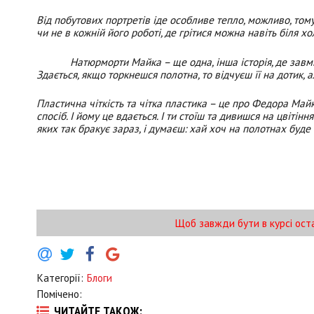
Від побутових портретів іде особливе тепло, можливо, тому
чи не в кожній його роботі, де грітися можна навіть біля 
Натюрморти Майка – ще одна, інша історія, де завмирає 
Здається, якщо торкнешся полотна, то відчуєш її на дотик,
Пластична чіткість та чітка пластика – це про Федора Майк
спосіб. І йому це вдається. І ти стоїш та дивишся на цвітінн
яких так бракує зараз, і думаєш: хай хоч на полотнах буде т
Щоб завжди бути в курсі ост
Категорії:
Блоги
Помічено:
ЧИТАЙТЕ ТАКОЖ: