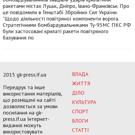
ракетами містах Луцьк, Дніпро, Івано-Франківськ. Про
це повідомили в Генштабі Збройних Сил України.
"Щодо діяльності повітряної компоненти ворога.
Стратегічними бомбардувальниками Ту-95МС ПКС РФ
були застосовані крилаті ракети повітряного
базування по
ВЛАДА
2015 gk-press.if.ua
ЖИТТЯ
Передрук та інше
ДІЛО
використання матеріалів,
що розміщені на сайті
КУЛЬТУРА
дозволяється за умови
СПОРТ
посилання на gk-
press.if.ua Інтернет-
БЛОГИ
видання можуть
СТАТТІ
використовувати