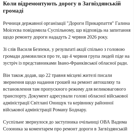
Коли відремонтують дорогу в Загвіздянській
громаді
Речниця державної організації "Дороги Прикарпаття" Галина
Моісеєва повідомила Суспільному, що відповідь на запитання
щодо ремонту дороги нададуть 2 червня 2026 року.
Зі слів Василя Безпеки, у результаті акції спільно з головою
громади домовилися про те, що 4 червня група людей піде на
зустріч із представниками Івано-Франківської обласної ради.
Він також додав, що 22 травня місцеві жителі писали
звернення щодо надання грошей на ремонт автошляху та
встановлення там пропускного режиму для великовагового
транспорту. Документ адресували голові обласної військової
адміністрації Світлані Онищук та керівнику районної
військової адміністрації Роману Боднару.
Суспільне звернулося до заступника очільниці ОВА Вадима
Созоника за коментарем про ремонт дороги в Загвіздянській