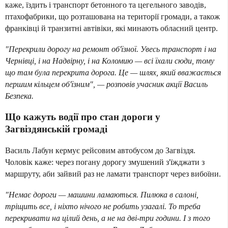
каже, їздить і транспорт бетонного та цегельного заводів,
птахофабрики, що розташована на території громади, а також
франківці й транзитні автівіки, які минають обласний центр.
"Перекрили дорогу на ремонт об'їзної. Увесь транспорт і на
Чернівці, і на Надвірну, і на Коломию — всі їхали сюди, тому
що там була перекрита дорога. Це — шлях, який вважається
першим кільцем об'їзним", — розповів учасник акції Василь
Безпека.
Що кажуть водії про стан дороги у
Загвіздянській громаді
Василь Лабун кермує рейсовим автобусом до Загвіздя.
Чоловік каже: через погану дорогу змушений з'їжджати з
маршруту, аби зайвий раз не ламати транспорт через вибоїни.
"Немає дороги — машини ламаються. Пилюка в салоні,
тріщить все, і ніхто нічого не робить узагалі. То треба
перекривати на цілий день, а не на дві-три години. І з того