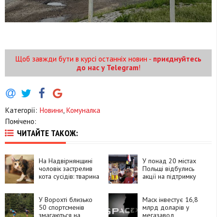
Щоб завжди бути в курсі останніх новин -
приєднуйтесь
до нас у Telegram
!
Категорії:
Новини
,
Комуналка
Помічено:
ЧИТАЙТЕ ТАКОЖ:
На Надвірнянщині
У понад 20 містах
чоловік застрелив
Польщі відбулись
кота сусідів: тварина
акції на підтримку
померла від
українців
поранень
У Ворохті близько
Маск інвестує 16,8
50 спортсменів
млрд доларів у
змагаються на
мегазавод