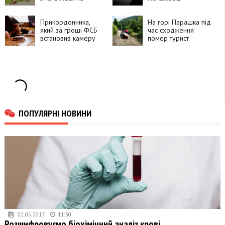
лижоролерах
мікросхем для ШІ
Прикордонника,
На горі Парашка під
який за гроші ФСБ
час сходження
встановив камеру
помер турист
біля залізничної
станції, засудили до
15 років
ПОПУЛЯРНІ НОВИНИ
02.05.2017
11:30
Розшифровуємо біохімічний аналіз крові