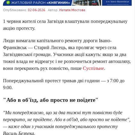
Опубліковано:
02-06-2026
Автор:
Наталя Мостова
1 червня жителі села Загвіздя влаштували попереджувальну
акцію протесту.
Люди вимагали капітального ремонту дороги Івано-
Франківськ — Старий Лисець, яка пролягає через села
Загвіздянської громади. Учасники акції кажуть: якщо за два
тижні влада не відреагує і не розпочнеться ремонт автошляху,
вони перекриють рух повністю, пише
Суспільне
.
Попереджувальний протест тривав дві години — з 7:00 до
9:00.
"Або в об'їзд, або просто не поїдете"
"Ми попереджаємо, що за два тижні тут повністю буде
перекрито, не проїдете. Або в об'їзд, або просто не поїдете",
— каже один з учасників попереджувального протесту
Василь Безпека.