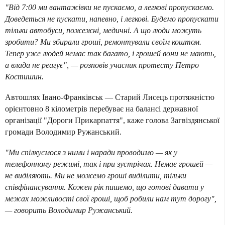
"Від 7:00 ми вантажівки не пускаємо, а легкові пропускаємо.
Доведеться не пускати, напевно, і легкові. Будемо пропускати
тільки автобуси, пожежні, медичні. А що люди можуть
зробити? Ми збирали гроші, ремонтували своїм коштом.
Тепер уже людей немає так багато, і грошей вони не мають,
а влада не реагує", — розповів учасник протесту Петро
Костишин.
Автошлях Івано-Франківськ — Старий Лисець протяжністю
орієнтовно 8 кілометрів перебуває на балансі державної
організації "Дороги Прикарпаття", каже голова Загвіздянської
громади Володимир Ружанський.
"Ми спілкуємося з ними і наради проводимо — як у
телефонному режимі, так і при зустрічах. Немає грошей —
не виділяють. Ми не можемо гроші виділити, тільки
співфінансування. Кожен рік пишемо, що готові давати у
межах можливості свої гроші, щоб робили нам тут дорогу",
— говорить Володимир Ружанський.