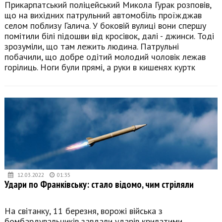
Прикарпатський поліцейський Микола Гурак розповів,
що на вихідних патрульний автомобіль проїжджав
селом поблизу Галича. У боковій вулиці вони спершу
помітили білі підошви від кросівок, далі - джинси. Тоді
зрозуміли, що там лежить людина. Патрульні
побачили, що добре одітий молодий чоловік лежав
горілиць. Ноги були прямі, а руки в кишенях куртк
12.03.2022
01:35
Удари по Франківську: стало відомо, чим стріляли
На світанку, 11 березня, ворожі війська з
бомбардувальників завдали ударів крилатими