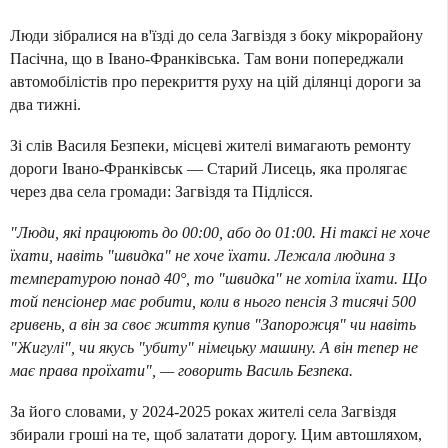
Люди зібралися на в'їзді до села Загвіздя з боку мікрорайону
Пасічна, що в Івано-Франківська. Там вони попереджали
автомобілістів про перекриття руху на цій ділянці дороги за
два тижні.
Зі слів Василя Безпеки, місцеві жителі вимагають ремонту
дороги Івано-Франківськ — Старий Лисець, яка пролягає
через два села громади: Загвіздя та Підлісся.
"Люди, які працюють до 00:00, або до 01:00. Ні таксі не хоче
їхати, навіть "швидка" не хоче їхати. Лежала людина з
температурою понад 40°, то "швидка" не хотіла їхати. Що
той пенсіонер має робити, коли в нього пенсія 3 тисячі 500
гривень, а він за своє життя купив "Запорожця" чи навіть
"Жигулі", чи якусь "убиту" німецьку машину. А він тепер не
має права проїхати", — говорить Василь Безпека.
За його словами, у 2024-2025 роках жителі села Загвіздя
збирали гроші на те, щоб залатати дорогу. Цим автошляхом,