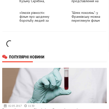
Кузьму Скрябіна,
представлений на
якого зіграє
премію "Оскар"
прикарпатець Іван
Бліндар
«Ілюзія рівності»:
"Шлях поколінь": у
фільм про щоденну
Франківську можна
боротьбу людей за
переглянути фільм
базові права
про події двох воєн
ПОПУЛЯРНІ НОВИНИ
02.05.2017
11:30