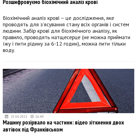
Розшифровуємо біохімічний аналіз крові
Біохімічний аналіз крові – це дослідження, яке
проводять для з’ясування стану всіх органів і систем
людини. Забір крові для біохімічного аналізу, як
правило, проводять натщесерце (не можна приймати
їжу і пити рідину за 6-12 годин), можна пити тільки
воду.
25.06.2021
16:49
Машину розірвало на частини: відео зіткнення двох
автівок під Франківськом