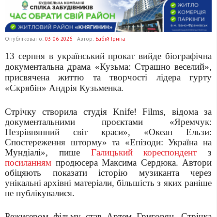
Опубліковано:
03-06-2026
Автор:
Бабій Ірина
13 серпня в український прокат вийде біографічна
документальна драма «Кузьма: Страшно веселий»,
присвячена життю та творчості лідера гурту
«Скрябін» Андрія Кузьменка.
Стрічку створила студія Knife! Films, відома за
документальними проєктами «Яремчук:
Незрівнянний світ краси», «Океан Ельзи:
Спостереження шторму» та «Епізоди: Україна на
Мундіалі», пише
Галицький кореспондент
з
посиланням
продюсера Максима Сердюка. Автори
обіцяють показати історію музиканта через
унікальні архівні матеріали, більшість з яких раніше
не публікувалися.
Режисером фільму став Артем Григорян. Стрічка