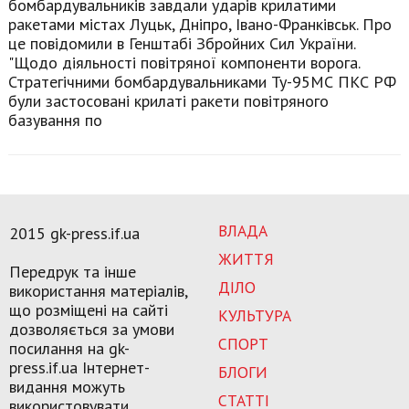
бомбардувальників завдали ударів крилатими
ракетами містах Луцьк, Дніпро, Івано-Франківськ. Про
це повідомили в Генштабі Збройних Сил України.
"Щодо діяльності повітряної компоненти ворога.
Стратегічними бомбардувальниками Ту-95МС ПКС РФ
були застосовані крилаті ракети повітряного
базування по
ВЛАДА
2015 gk-press.if.ua
ЖИТТЯ
Передрук та інше
ДІЛО
використання матеріалів,
що розміщені на сайті
КУЛЬТУРА
дозволяється за умови
СПОРТ
посилання на gk-
press.if.ua Інтернет-
БЛОГИ
видання можуть
СТАТТІ
використовувати