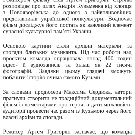
розповідає про шлях Андрія Кузьменка від хлопця
з Новояворівська до одного з найвпливовіших
представників української попкультури. Водночас
фільм досліджує його постать як важливий елемент
сучасної культурної пам’яті України.
Основою картини стали архівні матеріали та
спогади близьких музиканта. Під час роботи над
проєктом команда опрацювала понад 400 годин
відео- й аудіозаписів та більш як 22 тисячі
фотографій. Завдяки цьому глядачі зможуть
побачити історію очима самого Кузьми.
За словами продюсера Максима Сердюка, автори
прагнули створити не традиційний документальний
фільм із коментарями про героя, а дати можливість
аудиторії провести час разом із Кузьмою через його
власні архіви та спогади.
Режисер Артем Григорян зазначає, що команда