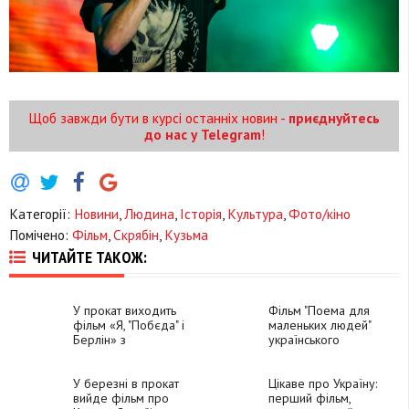
Щоб завжди бути в курсі останніх новин -
приєднуйтесь
до нас у Telegram
!
Категорії:
Новини
,
Людина
,
Історія
,
Культура
,
Фото/кіно
Помічено:
Фільм
,
Скрябін
,
Кузьма
ЧИТАЙТЕ ТАКОЖ:
У прокат виходить
Фільм "Поема для
фільм «Я, "Побєда" і
маленьких людей"
Берлін» з
українського
франківцями у
режисера відібрали
головних ролях
на міжнародний
У березні в прокат
фестиваль
Цікаве про Україну:
вийде фільм про
перший фільм,