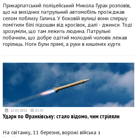
Прикарпатський поліцейський Микола Гурак розповів,
що на вихідних патрульний автомобіль проїжджав
селом поблизу Галича. У боковій вулиці вони спершу
помітили білі підошви від кросівок, далі - джинси. Тоді
зрозуміли, що там лежить людина. Патрульні
побачили, що добре одітий молодий чоловік лежав
горілиць. Ноги були прямі, а руки в кишенях куртк
12.03.2022
01:35
Удари по Франківську: стало відомо, чим стріляли
На світанку, 11 березня, ворожі війська з