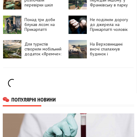
перевірки шкіл
Франківську в парку
перед новим
Шевченка працює
навчальним роком
безкоштовний
Понад три доби
книгообмін
Не поділили дорогу
блукав лісом: на
до джерела: на
Прикарпатті
Прикарпатті чоловік
знайшли 76-річного
побив
чоловіка, який зник
односельчанку
дорогою по воду
Для туристів
На Верховинщині
створили мобільний
вночі спалахнув
додаток «Яремче»:
будинок і
що в ньому можна
господарські
знайти
споруди:
травмувалася жінка
ПОПУЛЯРНІ НОВИНИ