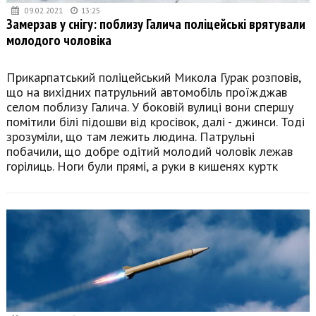
09.02.2021
13:25
Замерзав у снігу: поблизу Галича поліцейські врятували
молодого чоловіка
Прикарпатський поліцейський Микола Гурак розповів,
що на вихідних патрульний автомобіль проїжджав
селом поблизу Галича. У боковій вулиці вони спершу
помітили білі підошви від кросівок, далі - джинси. Тоді
зрозуміли, що там лежить людина. Патрульні
побачили, що добре одітий молодий чоловік лежав
горілиць. Ноги були прямі, а руки в кишенях куртк