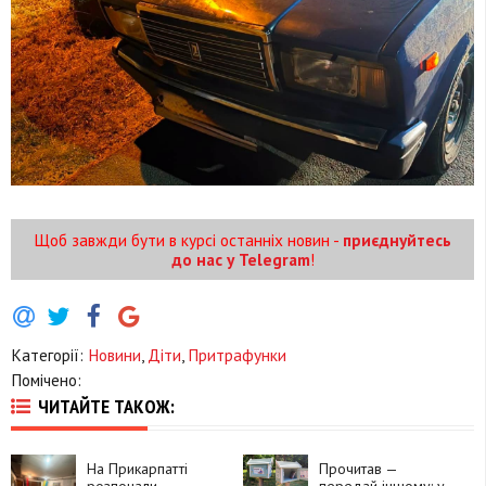
Щоб завжди бути в курсі останніх новин -
приєднуйтесь
до нас у Telegram
!
Категорії:
Новини
,
Діти
,
Притрафунки
Помічено:
ЧИТАЙТЕ ТАКОЖ:
На Прикарпатті
Прочитав —
розпочали
передай іншому: у