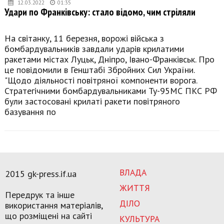
12.03.2022
01:35
Удари по Франківську: стало відомо, чим стріляли
На світанку, 11 березня, ворожі війська з
бомбардувальників завдали ударів крилатими
ракетами містах Луцьк, Дніпро, Івано-Франківськ. Про
це повідомили в Генштабі Збройних Сил України.
"Щодо діяльності повітряної компоненти ворога.
Стратегічними бомбардувальниками Ту-95МС ПКС РФ
були застосовані крилаті ракети повітряного
базування по
ВЛАДА
2015 gk-press.if.ua
ЖИТТЯ
Передрук та інше
ДІЛО
використання матеріалів,
що розміщені на сайті
КУЛЬТУРА