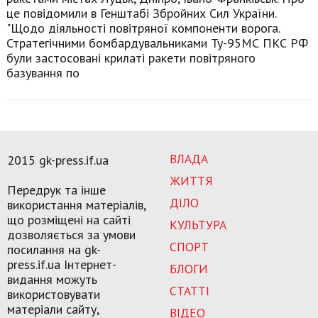
це повідомили в Генштабі Збройних Сил України.
"Щодо діяльності повітряної компоненти ворога.
Стратегічними бомбардувальниками Ту-95МС ПКС РФ
були застосовані крилаті ракети повітряного
базування по
ВЛАДА
2015 gk-press.if.ua
ЖИТТЯ
Передрук та інше
ДІЛО
використання матеріалів,
що розміщені на сайті
КУЛЬТУРА
дозволяється за умови
СПОРТ
посилання на gk-
press.if.ua Інтернет-
БЛОГИ
видання можуть
СТАТТІ
використовувати
матеріали сайту,
ВІДЕО