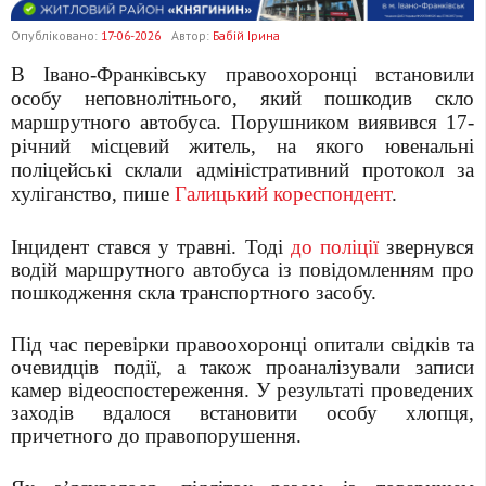
Опубліковано:
17-06-2026
Автор:
Бабій Ірина
В Івано-Франківську правоохоронці встановили
особу неповнолітнього, який пошкодив скло
маршрутного автобуса. Порушником виявився 17-
річний місцевий житель, на якого ювенальні
поліцейські склали адміністративний протокол за
хуліганство, пише
Галицький кореспондент
.
Інцидент стався у травні. Тоді
до поліції
звернувся
водій маршрутного автобуса із повідомленням про
пошкодження скла транспортного засобу.
Під час перевірки правоохоронці опитали свідків та
очевидців події, а також проаналізували записи
камер відеоспостереження. У результаті проведених
заходів вдалося встановити особу хлопця,
причетного до правопорушення.