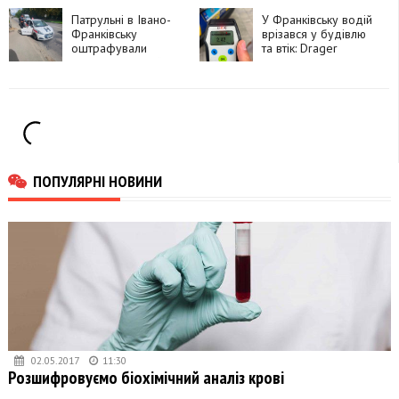
«Теплий дім»
Патрульні в Івано-
У Франківську водій
Франківську
врізався у будівлю
оштрафували
та втік: Drager
інструктора, який
показав 2,42
проводив практичне
проміле
навчання без
належного
документа
ПОПУЛЯРНІ НОВИНИ
02.05.2017
11:30
Розшифровуємо біохімічний аналіз крові