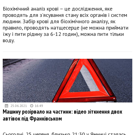
Біохімічний аналіз крові – це дослідження, яке
проводять для з’ясування стану всіх органів і систем
людини. Забір крові для біохімічного аналізу, як
правило, проводять натщесерце (не можна приймати
їжу і пити рідину за 6-12 годин), можна пити тільки
воду.
25.06.2021
16:49
Машину розірвало на частини: відео зіткнення двох
автівок під Франківськом
Сьогодні, 25 червня, близько 21:30 у Ямниці сталась