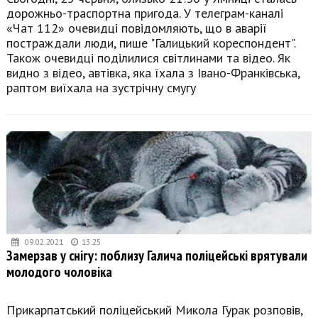
дорожньо-траспортна пригода. У телеграм-каналі
«Чат 112» очевидці повідомляють, що в аварії
постраждали люди, пише "Галицький кореспондент".
Також очевидці поділилися світлинами та відео. Як
видно з відео, автівка, яка їхала з Івано-Франківська,
раптом виїхала на зустрічну смугу
09.02.2021
13:25
Замерзав у снігу: поблизу Галича поліцейські врятували
молодого чоловіка
Прикарпатський поліцейський Микола Гурак розповів,