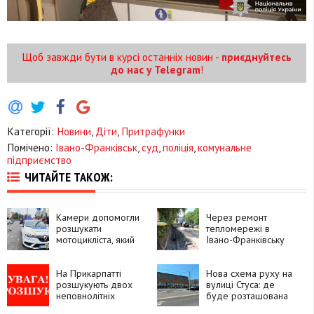
Щоб завжди бути в курсі останніх новин -
приєднуйтесь
до нас у Telegram
!
Категорії:
Новини
,
Діти
,
Притрафунки
Помічено:
Івано-Франківськ
,
суд
,
поліція
,
комунальне
підприємство
ЧИТАЙТЕ ТАКОЖ:
Камери допомогли
Через ремонт
розшукати
тепломережі в
мотоцикліста, який
Івано-Франківську
утік після ДТП у
перекрили частину
Франківську
дороги
На Прикарпатті
Нова схема руху на
розшукують двох
вулиці Стуса: де
неповнолітніх
буде розташована
вихованок центру
автобусна зупинка