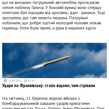
що на вихідних патрульний автомобіль проїжджав
селом поблизу Галича. У боковій вулиці вони спершу
помітили білі підошви від кросівок, далі - джинси. Тоді
зрозуміли, що там лежить людина. Патрульні
побачили, що добре одітий молодий чоловік лежав
горілиць. Ноги були прямі, а руки в кишенях куртк
12.03.2022
01:35
Удари по Франківську: стало відомо, чим стріляли
На світанку, 11 березня, ворожі війська з
бомбардувальників завдали ударів крилатими
ракетами містах Луцьк, Дніпро, Івано-Франківськ. Про