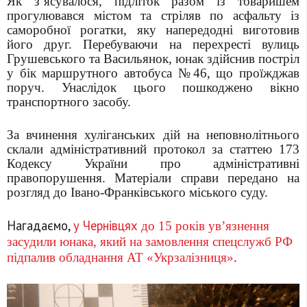
Як з’ясувалося, підліток разом із товаришем
прогулювався містом та стріляв по асфальту із
саморобної рогатки, яку напередодні виготовив
його друг. Перебуваючи на перехресті вулиць
Грушевського та Васильянок, юнак здійснив постріл
у бік маршрутного автобуса №46, що проїжджав
поруч. Унаслідок цього пошкоджено вікно
транспортного засобу.
За вчинення хуліганських дій на неповнолітнього
склали адміністративний протокол за статтею 173
Кодексу України про адміністративні
правопорушення. Матеріали справи передано на
розгляд до Івано-Франківського міського суду.
Нагадаємо,
у Чернівцях
до 15 років ув’язнення
засудили юнака, який на замовлення спецслужб РФ
підпалив обладнання АТ «Укрзалізниця»
.