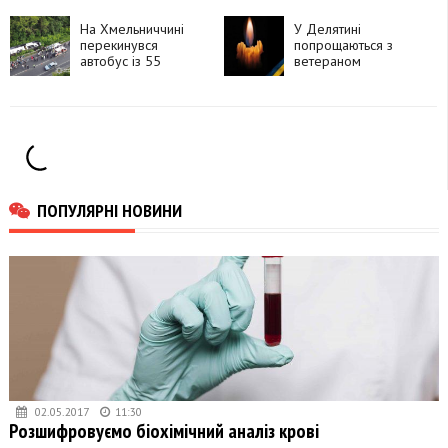
На Хмельниччині
У Делятині
перекинувся
попрощаються з
автобус із 55
ветераном
людьми
Володимиром
Фартушинським
ПОПУЛЯРНІ НОВИНИ
02.05.2017
11:30
Розшифровуємо біохімічний аналіз крові