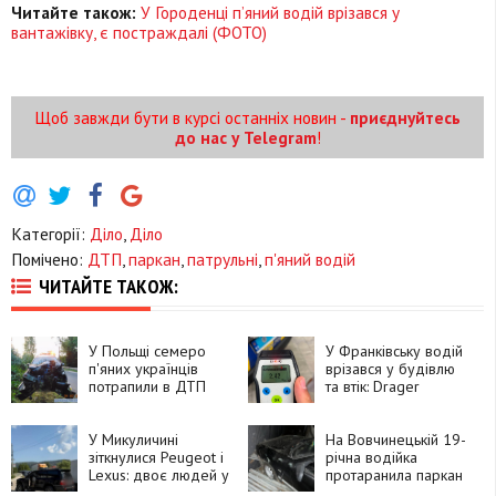
Читайте також:
У Городенці п’яний водій врізався у
вантажівку, є постраждалі (ФОТО)
Щоб завжди бути в курсі останніх новин -
приєднуйтесь
до нас у Telegram
!
Категорії:
Діло
,
Діло
Помічено:
ДТП
,
паркан
,
патрульні
,
п'яний водій
ЧИТАЙТЕ ТАКОЖ:
У Польщі семеро
У Франківську водій
п'яних українців
врізався у будівлю
потрапили в ДТП
та втік: Drager
показав 2,42
проміле
У Микуличині
На Вовчинецькій 19-
зіткнулися Peugeot і
річна водійка
Lexus: двоє людей у
протаранила паркан
лікарні