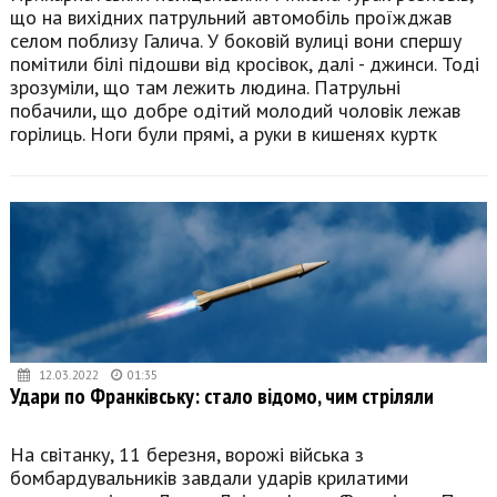
що на вихідних патрульний автомобіль проїжджав
селом поблизу Галича. У боковій вулиці вони спершу
помітили білі підошви від кросівок, далі - джинси. Тоді
зрозуміли, що там лежить людина. Патрульні
побачили, що добре одітий молодий чоловік лежав
горілиць. Ноги були прямі, а руки в кишенях куртк
12.03.2022
01:35
Удари по Франківську: стало відомо, чим стріляли
На світанку, 11 березня, ворожі війська з
бомбардувальників завдали ударів крилатими