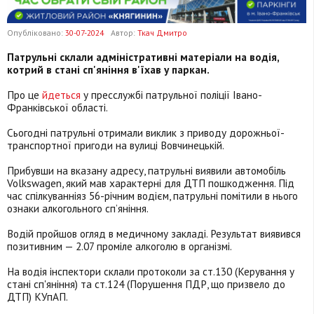
Опубліковано:
30-07-2024
Автор:
Ткач Дмитро
Патрульні склали адміністративні матеріали на водія,
котрий в стані сп'яніння в'їхав у паркан.
Про це
йдеться
у пресслужбі патрульної поліції Івано-
Франківської області.
Сьогодні патрульні отримали виклик з приводу дорожньої-
транспортної пригоди на вулиці Вовчинецькій.
Прибувши на вказану адресу, патрульні виявили автомобіль
Volkswagen, який мав характерні для ДТП пошкодження. Під
час спілкуванніяз 56-річним водієм, патрульні помітили в нього
ознаки алкогольного сп’яніння.
Водій пройшов огляд в медичному закладі. Результат виявився
позитивним — 2.07 проміле алкоголю в організмі.
На водія інспектори склали протоколи за ст.130 (Керування у
стані сп'яніння) та ст.124 (Порушення ПДР, що призвело до
ДТП) КУпАП.