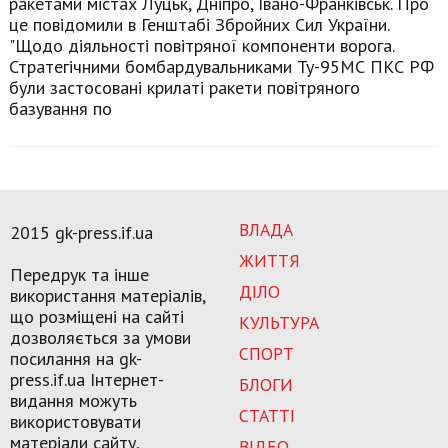
ракетами містах Луцьк, Дніпро, Івано-Франківськ. Про
це повідомили в Генштабі Збройних Сил України.
"Щодо діяльності повітряної компоненти ворога.
Стратегічними бомбардувальниками Ту-95МС ПКС РФ
були застосовані крилаті ракети повітряного
базування по
ВЛАДА
2015 gk-press.if.ua
ЖИТТЯ
Передрук та інше
ДІЛО
використання матеріалів,
що розміщені на сайті
КУЛЬТУРА
дозволяється за умови
СПОРТ
посилання на gk-
press.if.ua Інтернет-
БЛОГИ
видання можуть
СТАТТІ
використовувати
матеріали сайту,
ВІДЕО