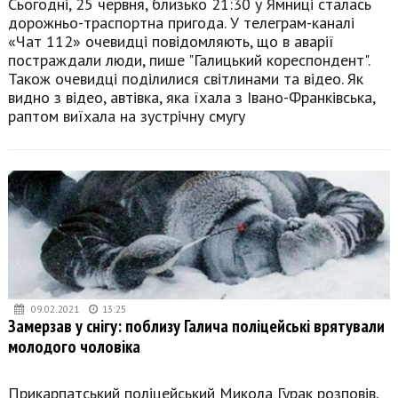
Сьогодні, 25 червня, близько 21:30 у Ямниці сталась
дорожньо-траспортна пригода. У телеграм-каналі
«Чат 112» очевидці повідомляють, що в аварії
постраждали люди, пише "Галицький кореспондент".
Також очевидці поділилися світлинами та відео. Як
видно з відео, автівка, яка їхала з Івано-Франківська,
раптом виїхала на зустрічну смугу
09.02.2021
13:25
Замерзав у снігу: поблизу Галича поліцейські врятували
молодого чоловіка
Прикарпатський поліцейський Микола Гурак розповів,