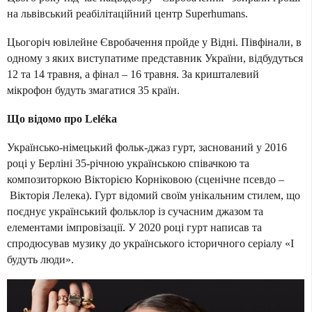
на львівський реабілітаційний центр Superhumans.
Цьогоріч ювілейне Євробачення пройде у Відні. Півфінали, в
одному з яких виступатиме представник України, відбудуться
12 та 14 травня, а фінал – 16 травня.
За кришталевий
мікрофон
будуть змагатися 35 країн
.
Що відомо про Leléka
Українсько-німецький фольк-джаз гурт, заснований у 2016
році у Берліні 35-річною українською співачкою та
композиторкою Вікторією Корніковою (сценічне псевдо –
Вікторія Лелека). Гурт відомий своїм унікальним стилем, що
поєднує український фольклор із сучасним джазом та
елементами імпровізації. У 2020 році гурт написав та
спродюсував музику до українського історичного серіалу «І
будуть люди».