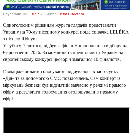
Опубліковано:
08-02-2026
Автор:
Наталя Мостова
Одноголосним рішенням журі та глядачів представляти
Україну на 70-му пісенному конкурсі поїде співачка LELÉKA
з піснею Ridnym.
У суботу, 7 лютого, відбувся фінал Національного відбору на
Євробачення 2026. За можливість представляти Україну на
європейському конкурсі цьогоріч змагалися 10 фіналістів.
Глядацьке онлайн-голосування відбувалося в застосунку
«Дія» та за допомогою СМС-повідомлень. Сам концерт із
міркувань безпеки був відзнятий завчасно у режимі прямого
ефіру, а результати голосування оголошували в прямому
ефірі.