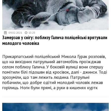
09.02.2021
13:25
Замерзав у снігу: поблизу Галича поліцейські врятували
молодого чоловіка
Прикарпатський поліцейський Микола Гурак розповів,
що на вихідних патрульний автомобіль проїжджав
селом поблизу Галича. У боковій вулиці вони спершу
помітили білі підошви від кросівок, далі - джинси. Тоді
зрозуміли, що там лежить людина. Патрульні
побачили, що добре одітий молодий чоловік лежав
горілиць. Ноги були прямі, а руки в кишенях куртк