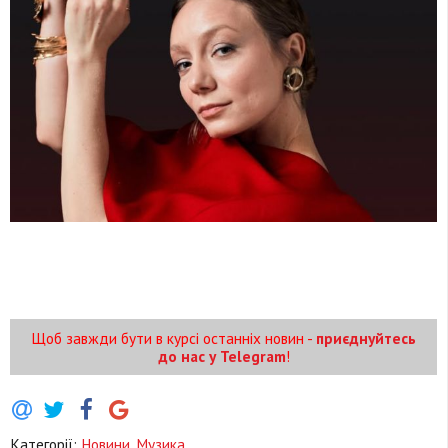
Щоб завжди бути в курсі останніх новин -
приєднуйтесь
до нас у Telegram
!
Категорії:
Новини
,
Музика