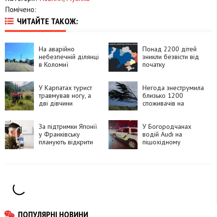
Помічено:
ЧИТАЙТЕ ТАКОЖ:
На аварійно
Понад 2200 дітей
небезпечній ділянці
зникли безвісти від
в Коломиї
початку
встановлять камеру
повномасштабного
швидкості
вторгнення
У Карпатах турист
Негода знеструмила
травмував ногу, а
близько 1200
дві дівчини
споживачів на
заблукали під час
Прикарпатті
спуску
За підтримки Японії
У Богородчанах
у Франківську
водій Audi на
планують відкрити
пішохідному
центр для
переході збив 11-
військових із
річного хлопця
втратою зору
ПОПУЛЯРНІ НОВИНИ