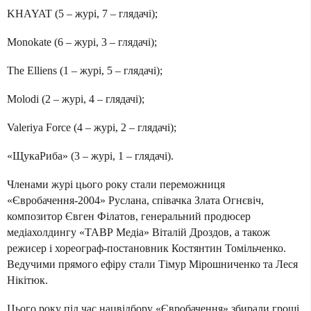
KHAYAT (5 – журі, 7 – глядачі);
Monokate (6 – журі, 3 – глядачі);
The Elliens (1 – журі, 5 – глядачі);
Molodi (2 – журі, 4 – глядачі);
Valeriya Force (4 – журі, 2 – глядачі);
«ЩукаРиба» (3 – журі, 1 – глядачі).
Членами журі цього року стали переможниця
«Євробачення-2004» Руслана, співачка Злата Огнєвіч,
композитор Євген Філатов, генеральний продюсер
медіахолдингу «ТАВР Медіа» Віталій Дроздов, а також
режисер і хореограф-постановник Костянтин Томільченко.
Ведучими прямого ефіру стали Тімур Мірошниченко та Леся
Нікітюк.
Цього року під час нацвідбору «Євробачення» збирали гроші