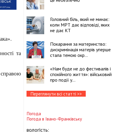
це небезпечно
Головний біль, який не минає:
коли МРТ дає відповіді, яких
не дає КТ
ака».
Покарання за материнство:
дискримінація матерів уперше
ності та
стала темою окр...
«Нам буде не до фестивалів і
 справою
спокійного життя»: військовий
про події у...
Переглянути всі статті >>
Погода
Погода в
Івано-Франківську
вологість: