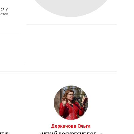
вся у
казав
Деркачова Ольга