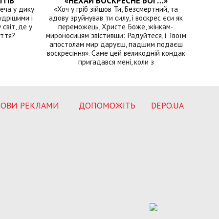
ІТІВ
«НЕХАЙ ВОСКРЕСНЕ БОГ…»
еча у дику
«Хоч у гріб зійшов Ти, Безсмертний, та
удрішими і
адову зруйнував ти силу, і воскрес єси як
світ, де у
переможець, Христе Боже, жінкам-
иття?
мироносицям звістивши: Радуйтеся, і Твоїм
апостолам мир даруєш, падшим подаєш
воскресіння». Саме цей великодній кондак
пригадався мені, коли з
ОВИ РЕКЛАМИ
ДОПОМОЖІТЬ
DEPO.UA