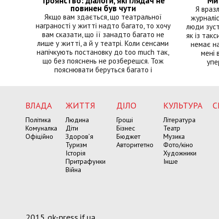
Троянство: діалоги, які глядач не
Ми 
повинен був чути
Я враз
Якщо вам здається, що театральної
журналіс
награності у житті надто багато, то хочу
люди зуст
вам сказати, що її занадто багато не
як із такс
лише у житті, а й у театрі. Коли сенсами
немає на
напічкують постановку до too much так,
мені 
що без пояснень не розберешся. Тож
упе
пояснювати беруться багато і
ВЛАДА
ЖИТТЯ
ДІЛО
КУЛЬТУРА
С
Політика
Людина
Гроші
Література
Комуналка
Діти
Бізнес
Театр
Офіційно
Здоров’я
Бюджет
Музика
Туризм
Авторитетно
Фото/кіно
Історія
Художники
Притрафунки
Інше
Війна
2015 gk-press.if.ua