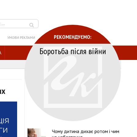
РЕКОМЕНДУЄМО:
УМОВИ РЕКЛАМИ
Боротьба після війни
A
их
Чому дитина дихає ротом і чим