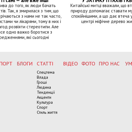
ті самі — але вже інші
У ЗАТІНКУ ПТАХІВ І КВ
лива до того, як люди бачать
Китайські митці вважали, що вт
тів. Так, я змирилася з тим, що
природу допомагає ставати м
річаються з нами не так часто,
спокійнішими, а що дає втеча у 
истами чи лікарями, тому в них і
центрі міфічне дерево ж
год розвіяти стереотипи. Але
все одно важко боротися з
редженнями, які сьогодні
ПОРТ
БЛОГИ
СТАТТІ
ВІДЕО
ФОТО
ПРО НАС
УМ
Спецтема
Влада
Гроші
Людина
Тенденції
Акценти
Культура
Спорт
Стиль життя