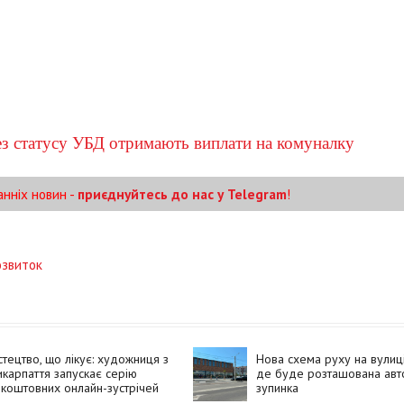
ез статусу УБД отримають виплати на комуналку
анніх новин -
приєднуйтесь до нас у Telegram
!
озвиток
тецтво, що лікує: художниця з
Нова схема руху на вулиці
карпаття запускає серію
де буде розташована авт
коштовних онлайн-зустрічей
зупинка