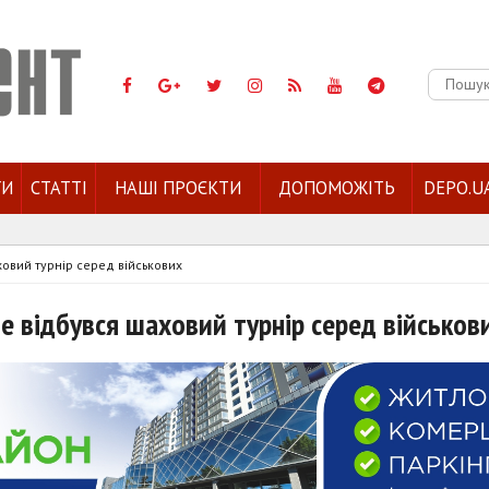
Пошук:
ГИ
СТАТТІ
НАШІ ПРОЄКТИ
ДОПОМОЖІТЬ
DEPO.U
ховий турнір серед військових
е відбувся шаховий турнір серед військов