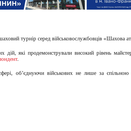
 шаховий турнір серед військовослужбовців «Шахова ат
х дій, які продемонстрували високий рівень майстер
пондент
.
сфері, об’єднуючи військових не лише за спільною