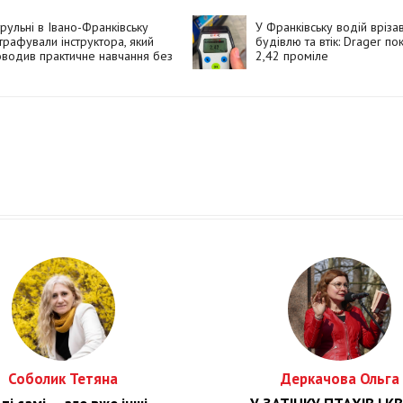
рульні в Івано-Франківську
У Франківську водій вріза
рафували інструктора, який
будівлю та втік: Drager по
водив практичне навчання без
2,42 проміле
лежного документа
Соболик Тетяна
Деркачова Ольга