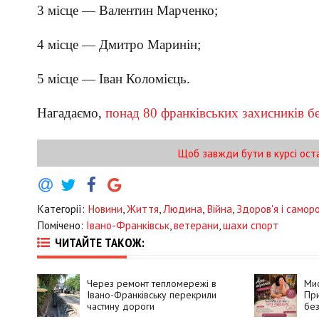
3 місце — Валентин Марченко;
4 місце — Дмитро Маринін;
5 місце — Іван Коломієць.
Нагадаємо,
понад 80 франківських захисників б
Щоб завжди бути в курсі ост
Категорії:
Новини
,
Життя
,
Людина
,
Війна
,
Здоров'я і самор
Помічено:
Івано-Франківськ
,
ветерани
,
шахи спорт
ЧИТАЙТЕ ТАКОЖ:
Через ремонт тепломережі в
Мис
Івано-Франківську перекрили
При
частину дороги
без