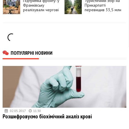
тисяч флаконів
Підтримка фронту: у
Туристичний збір на
Франківську
Прикарпатті
реалізували чергові
перевищив 33,5 млн
проєкти “Бюджету
грн
участі”
ПОПУЛЯРНІ НОВИНИ
02.05.2017
11:30
Розшифровуємо біохімічний аналіз крові