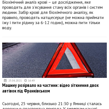
Біохімічний аналіз крові – це дослідження, яке
проводять для з’ясування стану всіх органів і систем
людини. Забір крові для біохімічного аналізу, як
правило, проводять натщесерце (не можна приймати
їжу і пити рідину за 6-12 годин), можна пити тільки
воду.
25.06.2021
16:49
Машину розірвало на частини: відео зіткнення двох
автівок під Франківськом
Сьогодні, 25 червня, близько 21:30 у Ямниці сталась
дорожньо-траспортна пригода. У телеграм-каналі