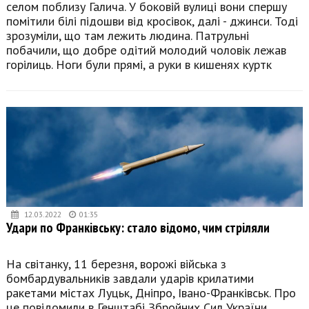
селом поблизу Галича. У боковій вулиці вони спершу
помітили білі підошви від кросівок, далі - джинси. Тоді
зрозуміли, що там лежить людина. Патрульні
побачили, що добре одітий молодий чоловік лежав
горілиць. Ноги були прямі, а руки в кишенях куртк
12.03.2022
01:35
Удари по Франківську: стало відомо, чим стріляли
На світанку, 11 березня, ворожі війська з
бомбардувальників завдали ударів крилатими
ракетами містах Луцьк, Дніпро, Івано-Франківськ. Про
це повідомили в Генштабі Збройних Сил України.