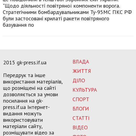
"Щодо діяльності повітряної компоненти ворога.
Стратегічними бомбардувальниками Ту-95МС ПКС РФ
були застосовані крилаті ракети повітряного
базування по
ВЛАДА
2015 gk-press.if.ua
ЖИТТЯ
Передрук та інше
ДІЛО
використання матеріалів,
що розміщені на сайті
КУЛЬТУРА
дозволяється за умови
СПОРТ
посилання на gk-
press.if.ua Інтернет-
БЛОГИ
видання можуть
СТАТТІ
використовувати
матеріали сайту,
ВІДЕО
розміщувати відео за