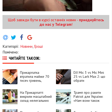
Щоб завжди бути в курсі останніх новин -
приєднуйтесь
до нас у Telegram
!
Категорії:
Новини
,
Гроші
Помічено:
ЧИТАЙТЕ ТАКОЖ:
Прикарпатка
DJI Mic 3 vs Mic Mini
втратила майже 70
2S vs Lark Max 2: що
тисяч гривень,
обрати
намагаючись
придбати тур на
Мальту
На Прикарпатті
Трамп про ракети
викрили масштабний
Patriot для України:
склад нелегальних
«Нам вони також
рідин для вейпів:
треба»
вилучили десятки