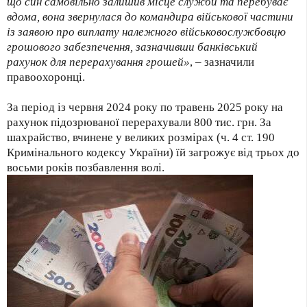
що син самовільно залишив місце служби та перебуває
вдома, вона звернулася до командира військової частини
із заявою про виплату належного військовослужбовцю
грошового забезпечення, зазначивши банківський
рахунок для перерахування грошей»
, – зазначили
правоохоронці.
За період із червня 2024 року по травень 2025 року на
рахунок підозрюваної перерахували 800 тис. грн. За
шахрайство, вчинене у великих розмірах (ч. 4 ст. 190
Кримінального кодексу України) їй загрожує від трьох до
восьми років позбавлення волі.