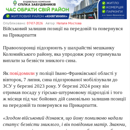
Опубліковано:
07-07-2026
Автор:
Наталя Мостова
Військовий залишив позиції на передовій та повернувся
на Прикарпаття
Правоохоронці підозрюють у шахрайстві мешканку
Коломийського району, яка упродовж року отримувала
виплати за безвісти зниклого сина.
Як
повідомили
у поліції Івано-Франківської області у
вівторок, 7 липня, сина підозрюваної мобілізували до
ЗСУ у березні 2023 року. У березні 2024 року він
отримав посаду у гірсько-штурмовому підрозділі і того
ж місяця під час бойових дій самовільно залишив позиції
на передовій та повернувся на Прикарпаття.
«Згодом військовий дізнався, що йому помилково надали
статус безвісти зниклого, і він повідомив матір. Знаючи,