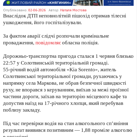
Опубліковано:
02-06-2026
Автор:
Наталя Мостова
Внаслідок ДТП неповнолітній пішохід отримав тілесні
ушкодження, його госпіталізували.
За фактом аварії слідчі розпочали кримінальне
провадження,
повідомляє
обласна поліція.
Дорожньо-транспортна пригода сталася 1 червня близько
22:57 у Солотвинській територіальній громаді.
55-річний водій автомобіля «Kia Sorento», житель
Солотвинської територіальної громади, рухаючись у
напрямку села Маркова, не обрав безпечної швидкості
руху, не впорався з керуванням, виїхав за межі проїзної
частини дороги, заїхав на територію місцевого кафе та
допустив наїзд на 17-річного хлопця, який перебував
поблизу закладу.
Під час перевірки водія на стан алкогольного сп’яніння
результат виявився позитивним — 1,88 проміле алкоголю
в організмі.