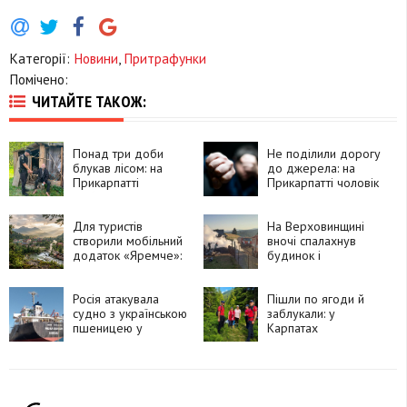
Категорії:
Новини
,
Притрафунки
Помічено:
ЧИТАЙТЕ ТАКОЖ:
Понад три доби
Не поділили дорогу
блукав лісом: на
до джерела: на
Прикарпатті
Прикарпатті чоловік
знайшли 76-річного
побив
чоловіка, який зник
односельчанку
дорогою по воду
Для туристів
На Верховинщині
створили мобільний
вночі спалахнув
додаток «Яремче»:
будинок і
що в ньому можна
господарські
знайти
споруди:
Росія атакувала
травмувалася жінка
Пішли по ягоди й
судно з українською
заблукали: у
пшеницею у
Карпатах
Чорному морі: є
рятувальники за
загиблий та
допомогою дрона
поранені
знайшли двох жінок