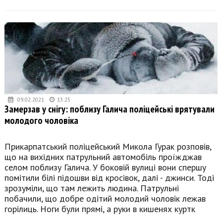
09.02.2021
13:25
Замерзав у снігу: поблизу Галича поліцейські врятували
молодого чоловіка
Прикарпатський поліцейський Микола Гурак розповів,
що на вихідних патрульний автомобіль проїжджав
селом поблизу Галича. У боковій вулиці вони спершу
помітили білі підошви від кросівок, далі - джинси. Тоді
зрозуміли, що там лежить людина. Патрульні
побачили, що добре одітий молодий чоловік лежав
горілиць. Ноги були прямі, а руки в кишенях куртк