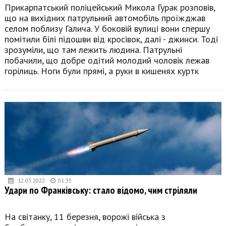
Прикарпатський поліцейський Микола Гурак розповів,
що на вихідних патрульний автомобіль проїжджав
селом поблизу Галича. У боковій вулиці вони спершу
помітили білі підошви від кросівок, далі - джинси. Тоді
зрозуміли, що там лежить людина. Патрульні
побачили, що добре одітий молодий чоловік лежав
горілиць. Ноги були прямі, а руки в кишенях куртк
12.03.2022
01:35
Удари по Франківську: стало відомо, чим стріляли
На світанку, 11 березня, ворожі війська з