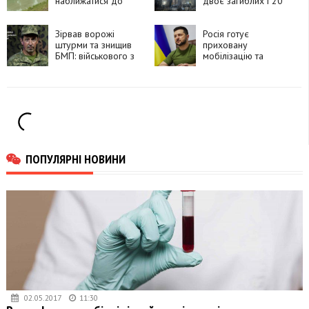
наближатися до
двоє загиблих і 20
озера в парку, де
постраждалих
загинули птахи
Зірвав ворожі
Росія готує
штурми та знищив
приховану
БМП: військового з
мобілізацію та
Прикарпаття
планує залучити до
нагородили
50 тисяч військових
орденом «За
із КНДР, —
мужність»
Володимир
Зеленський
ПОПУЛЯРНІ НОВИНИ
02.05.2017
11:30