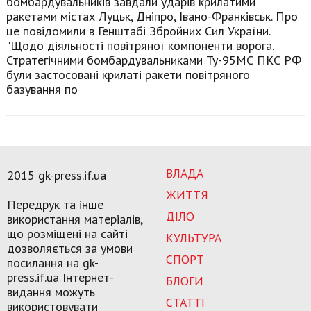
бомбардувальників завдали ударів крилатими
ракетами містах Луцьк, Дніпро, Івано-Франківськ. Про
це повідомили в Генштабі Збройних Сил України.
"Щодо діяльності повітряної компоненти ворога.
Стратегічними бомбардувальниками Ту-95МС ПКС РФ
були застосовані крилаті ракети повітряного
базування по
ВЛАДА
2015 gk-press.if.ua
ЖИТТЯ
Передрук та інше
ДІЛО
використання матеріалів,
що розміщені на сайті
КУЛЬТУРА
дозволяється за умови
СПОРТ
посилання на gk-
press.if.ua Інтернет-
БЛОГИ
видання можуть
СТАТТІ
використовувати