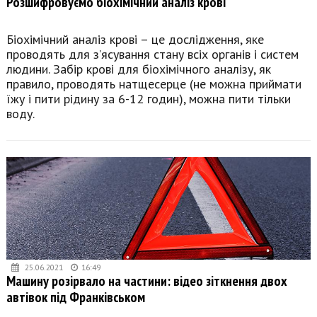
Розшифровуємо біохімічний аналіз крові
Біохімічний аналіз крові – це дослідження, яке
проводять для з’ясування стану всіх органів і систем
людини. Забір крові для біохімічного аналізу, як
правило, проводять натщесерце (не можна приймати
їжу і пити рідину за 6-12 годин), можна пити тільки
воду.
25.06.2021
16:49
Машину розірвало на частини: відео зіткнення двох
автівок під Франківськом