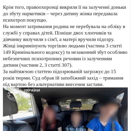
Крім того, правоохоронці викрили її на залученні доньки
до збуту наркотиків – через дитину жінка передавала
психотроп покупцю.
На момент затримання родина не перебувала на обліку в
службі у справах дітей. Пізніше двох хлопчиків та
дівчинку вилучили з сім'ї, а матері вручили підозру.
Жінці інкримінують торгівлю людьми (частина 3 статті
149 Кримінального кодексу) та незаконний збут особливо
небезпечних психотропних речовин із залученням
дитини (частини 2, 3 статті 307).
За найтяжчою статтею підозрюваній загрожує до 15
років тюрми. Суд обрав їй запобіжний захід – тримання
під вартою без альтернативи внесення застави.