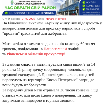
Опубліковано:
04-07-2026
Автор:
Наталя Мостова
На Рівненщині викрили 39-річну жінку, яку підозрюють у
використанні доньки для продажу наркотиків і спробі
"продати" трьох дітей для жебрацтва.
Мати хотіла отримати за двох синів та дочку 60 тисяч
гривень, повідомили в
Національній
поліції
та
Рівненській обласній прокуратурі
.
За даними слідства, мати передала синів віком 9 та 14
років та 11-річну дочку сторонньому чоловікові для
трудової експлуатації. Дорослі домовилися, що дітей
переведуть на територію Києво-Печерської лаври, де
вони будуть жебракувати.
За передачу дітей мати отримала 30 тисяч гривень, і ще
стільки ж хотіла після їхнього повернення. Та жінку
затримали за підозрою в торгівлі людьми.