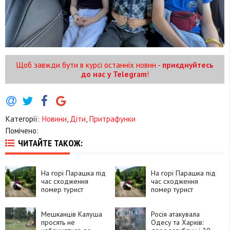
Щоб завжди бути в курсі останніх новин -
приєднуйтесь
до нас у Telegram
!
Категорії:
Новини
,
Діти
,
Притрафунки
Помічено:
ЧИТАЙТЕ ТАКОЖ:
На горі Парашка під
На горі Парашка під
час сходження
час сходження
помер турист
помер турист
Мешканців Калуша
Росія атакувала
просять не
Одесу та Харків: