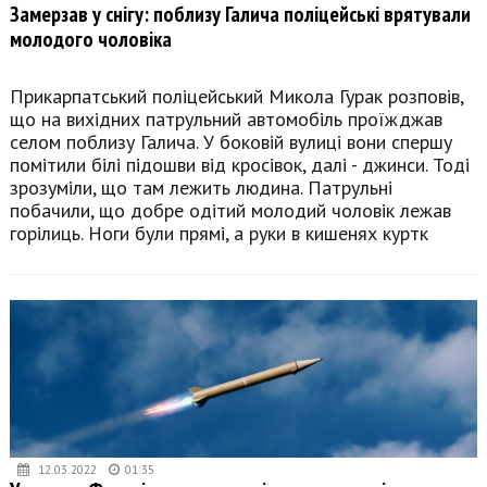
Замерзав у снігу: поблизу Галича поліцейські врятували
молодого чоловіка
Прикарпатський поліцейський Микола Гурак розповів,
що на вихідних патрульний автомобіль проїжджав
селом поблизу Галича. У боковій вулиці вони спершу
помітили білі підошви від кросівок, далі - джинси. Тоді
зрозуміли, що там лежить людина. Патрульні
побачили, що добре одітий молодий чоловік лежав
горілиць. Ноги були прямі, а руки в кишенях куртк
12.03.2022
01:35