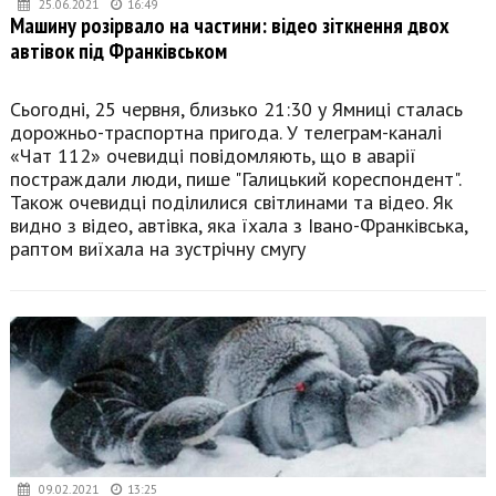
25.06.2021
16:49
Машину розірвало на частини: відео зіткнення двох
автівок під Франківськом
Сьогодні, 25 червня, близько 21:30 у Ямниці сталась
дорожньо-траспортна пригода. У телеграм-каналі
«Чат 112» очевидці повідомляють, що в аварії
постраждали люди, пише "Галицький кореспондент".
Також очевидці поділилися світлинами та відео. Як
видно з відео, автівка, яка їхала з Івано-Франківська,
раптом виїхала на зустрічну смугу
09.02.2021
13:25