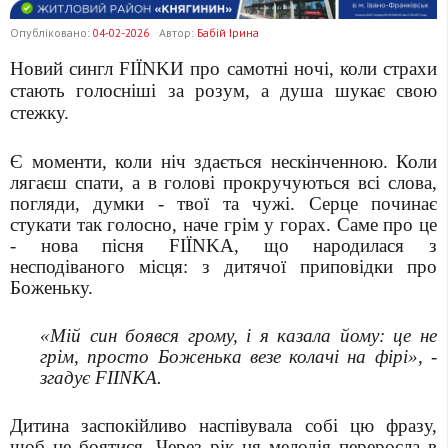
Опубліковано:
04-02-2026
Автор:
Бабій Ірина
Новий сингл FIЇNKИ про самотні ночі, коли страхи
стають голосніші за розум, а душа шукає свою
стежку.
Є моменти, коли ніч здається нескінченною. Коли
лягаєш спати, а в голові прокручуються всі слова,
погляди, думки - твої та чужі. Серце починає
стукати так голосно, наче грім у горах. Саме про це
- нова пісня FIЇNKA, що народилася з
несподіваного місця: з дитячої приповідки про
Боженьку.
«Мій син боявся грому, і я казала йому: це не
грім, просто Боженька везе колачі на фірі», -
згадує FIINKA.
Дитина заспокійливо наспівувала собі цю фразу,
щоб не боятися. Через рік ця мелодія переросла в