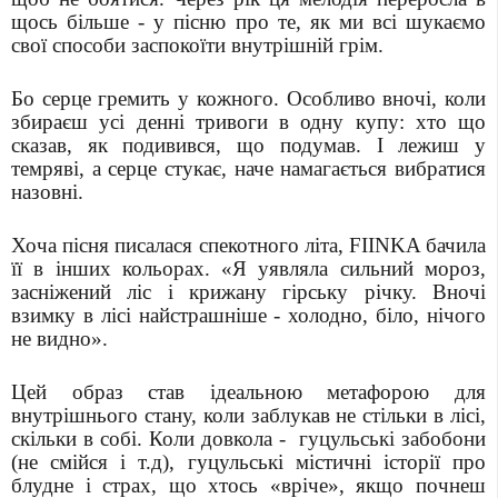
щось більше - у пісню про те, як ми всі шукаємо
свої способи заспокоїти внутрішній грім.
Бо серце гремить у кожного. Особливо вночі, коли
збираєш усі денні тривоги в одну купу: хто що
сказав, як подивився, що подумав. І лежиш у
темряві, а серце стукає, наче намагається вибратися
назовні.
Хоча пісня писалася спекотного літа, FIINKA бачила
її в інших кольорах. «Я уявляла сильний мороз,
засніжений ліс і крижану гірську річку. Вночі
взимку в лісі найстрашніше - холодно, біло, нічого
не видно».
Цей образ став ідеальною метафорою для
внутрішнього стану, коли заблукав не стільки в лісі,
скільки в собі. Коли довкола -
гуцульські забобони
(не смійся і т.д), гуцульські містичні історії про
блудне і страх, що хтось «вріче», якщо почнеш