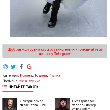
Щоб завжди бути в курсі останніх новин -
приєднуйтесь
до нас у Telegram
!
Категорії:
Новини
,
Людина
,
Музика
Помічено:
пісня
,
музика
ЧИТАЙТЕ ТАКОЖ:
У лікарні помер
Після тривалої
співак Степан Гіга
хвороби помер
співак Adam