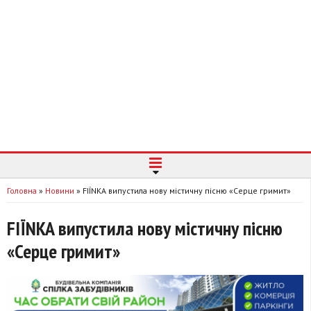
Головна
»
Новини
»
FIЇNKA випустила нову містичну пісню «Серце гримит»
FIЇNKA випустила нову містичну пісню
«Серце гримит»