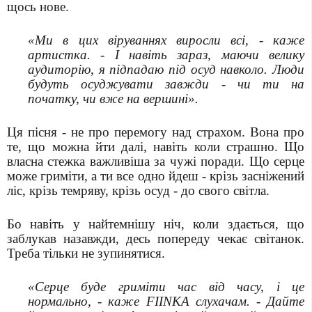
щось нове.
«Ми в цих віруваннях виросли всі, - каже
артистка. - І навіть зараз, маючи велику
аудиторію, я підпадаю під осуд навколо. Люди
будуть осуджувати завжди - чи ти на
початку, чи вже на вершині».
Ця пісня - не про перемогу над страхом. Вона про
те, що можна йти далі, навіть коли страшно. Що
власна стежка важливіша за чужі поради. Що серце
може гриміти, а ти все одно йдеш - крізь засніжений
ліс, крізь темряву, крізь осуд - до свого світла.
Бо навіть у найтемнішу ніч, коли здається, що
заблукав назавжди, десь попереду чекає світанок.
Треба тільки не зупинятися.
«Серце буде гриміти час від часу, і це
нормально, - каже FIINKA слухачам. - Дайте