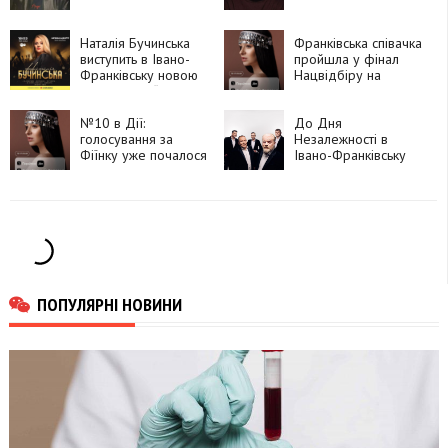
Наталія Бучинська
Франківська співачка
виступить в Івано-
пройшла у фінал
Франківську новою
Нацвідбіру на
програмою “Ти
Євробачення
даруй мені квіти”
№10 в Дії:
До Дня
голосування за
Незалежності в
Фіїнку уже почалося
Івано-Франківську
виступить
«Піккардійська
терція»
ПОПУЛЯРНІ НОВИНИ