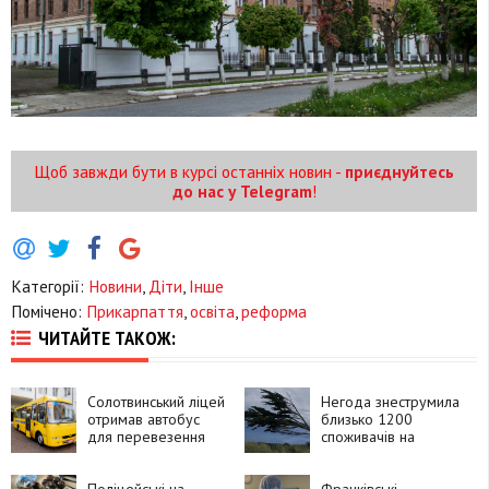
Щоб завжди бути в курсі останніх новин -
приєднуйтесь
до нас у Telegram
!
Категорії:
Новини
,
Діти
,
Інше
Помічено:
Прикарпаття
,
освіта
,
реформа
ЧИТАЙТЕ ТАКОЖ:
Солотвинський ліцей
Негода знеструмила
отримав автобус
близько 1200
для перевезення
споживачів на
дітей з особливими
Прикарпатті
освітніми потребами
Поліцейські на
Франківські