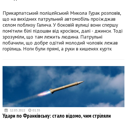
Прикарпатський поліцейський Микола Гурак розповів,
що на вихідних патрульний автомобіль проїжджав
селом поблизу Галича. У боковій вулиці вони спершу
помітили білі підошви від кросівок, далі - джинси. Тоді
зрозуміли, що там лежить людина. Патрульні
побачили, що добре одітий молодий чоловік лежав
горілиць. Ноги були прямі, а руки в кишенях куртк
12.03.2022
01:35
Удари по Франківську: стало відомо, чим стріляли