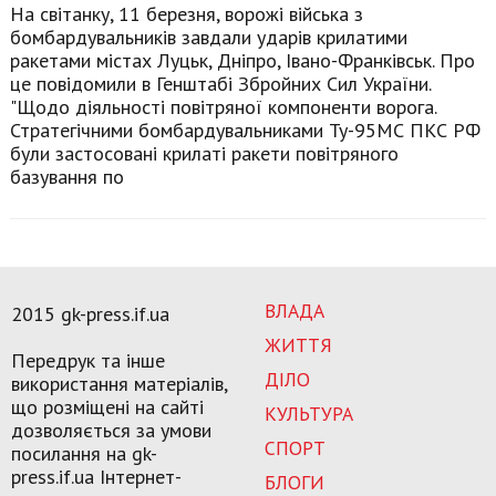
На світанку, 11 березня, ворожі війська з
бомбардувальників завдали ударів крилатими
ракетами містах Луцьк, Дніпро, Івано-Франківськ. Про
це повідомили в Генштабі Збройних Сил України.
"Щодо діяльності повітряної компоненти ворога.
Стратегічними бомбардувальниками Ту-95МС ПКС РФ
були застосовані крилаті ракети повітряного
базування по
ВЛАДА
2015 gk-press.if.ua
ЖИТТЯ
Передрук та інше
ДІЛО
використання матеріалів,
що розміщені на сайті
КУЛЬТУРА
дозволяється за умови
СПОРТ
посилання на gk-
press.if.ua Інтернет-
БЛОГИ