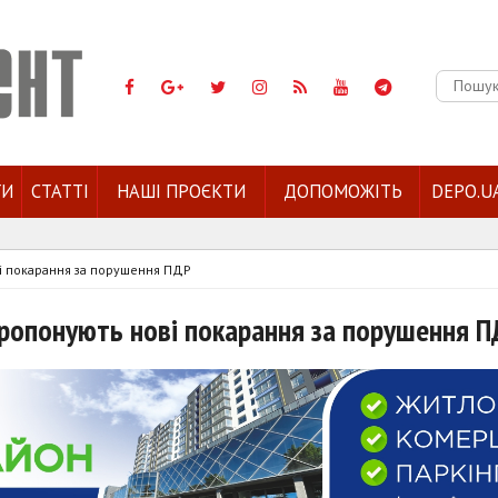
Пошук:
ГИ
СТАТТІ
НАШІ ПРОЄКТИ
ДОПОМОЖІТЬ
DEPO.U
ві покарання за порушення ПДР
пропонують нові покарання за порушення 