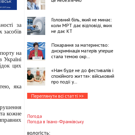
це небезпечно
Головний біль, який не минає:
ності за
коли МРТ дає відповіді, яких
не дає КТ
х засобів
Покарання за материнство:
дискримінація матерів уперше
спорту на
стала темою окр...
в Україні
ідок цих
«Нам буде не до фестивалів і
спокійного життя»: військовий
про події у...
тею, яка
Переглянути всі статті >>
орушення
 та кожне
Погода
иправних
Погода в
Івано-Франківську
вологість: