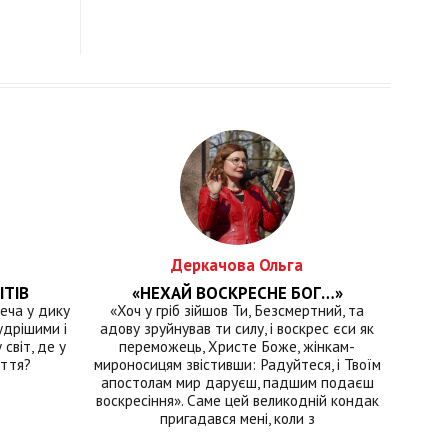
Деркачова Ольга
ІТІВ
«НЕХАЙ ВОСКРЕСНЕ БОГ…»
еча у дику
«Хоч у гріб зійшов Ти, Безсмертний, та
удрішими і
адову зруйнував ти силу, і воскрес єси як
світ, де у
переможець, Христе Боже, жінкам-
иття?
мироносицям звістивши: Радуйтеся, і Твоїм
апостолам мир даруєш, падшим подаєш
воскресіння». Саме цей великодній кондак
пригадався мені, коли з