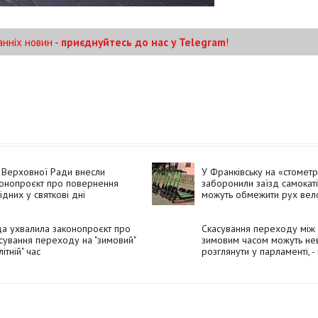
анніх новин -
приєднуйтесь до нас у Telegram
!
 Верховної Ради внесли
У Франківську на «стометр
онопроєкт про повернення
заборонили заїзд самокаті
ідних у святкові дні
можуть обмежити рух вел
а ухвалила законопроєкт про
Скасування переходу між л
сування переходу на "зимовий"
зимовим часом можуть не
літній" час
розглянути у парламенті, 