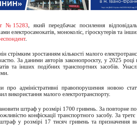
кт №15283
, який передбачає посилення відповідаль
и електросамокатів, моноколіс, гіроскутерів та інши
респондент
.
ін стрімким зростанням кількості малого електротран
частю. За даними авторів законопроєкту, у 2025 році 
тів та інших подібних транспортних засобів. Унасл
вми.
и про адміністративні правопорушення новою стат
вил використання малого електротранспорту.
ановити штраф у розмірі 1700 гривень. За повторне п
жливістю конфіскації транспортного засобу. За третє
штраф у розмірі 17 тисяч гривень та призначення в