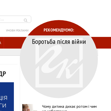
РЕКОМЕНДУЄМО:
УМОВИ РЕКЛАМИ
Боротьба після війни
A
ПДР
Чому дитина дихає ротом і чим