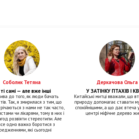
Соболик Тетяна
Деркачова Ольга
ті самі — але вже інші
У ЗАТІНКУ ПТАХІВ І КВ
лива до того, як люди бачать
Китайські митці вважали, що вт
тів. Так, я змирилася з тим, що
природу допомагає ставати м
річаються з нами не так часто,
спокійнішими, а що дає втеча у 
истами чи лікарями, тому в них і
центрі міфічне дерево ж
год розвіяти стереотипи. Але
все одно важко боротися з
редженнями, які сьогодні