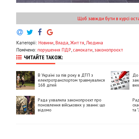
Щоб завжди бути в курсі ост
Категорії:
Новини
,
Влада
,
Життя
,
Людина
Помічено:
порушення ПДР
,
самокати
,
законопроєкт
ЧИТАЙТЕ ТАКОЖ:
В Україні за пів року в ДТП з
До
електротранспортом травмувалися
зак
168 дітей
вих
Рада ухвалила законопроєкт про
Рад
поновлення військових у званні: що
ска
відомо
та "