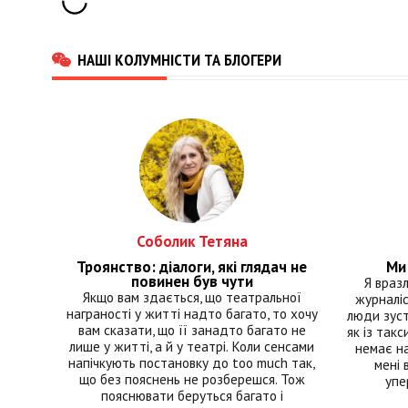
НАШІ КОЛУМНІСТИ ТА БЛОГЕРИ
Соболик Тетяна
Троянство: діалоги, які глядач не
Ми 
повинен був чути
Я враз
Якщо вам здається, що театральної
журналіс
награності у житті надто багато, то хочу
люди зуст
вам сказати, що її занадто багато не
як із такс
лише у житті, а й у театрі. Коли сенсами
немає на
напічкують постановку до too much так,
мені 
що без пояснень не розберешся. Тож
упе
пояснювати беруться багато і