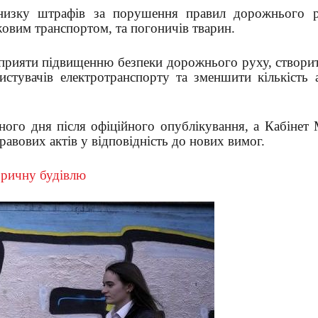
низку штрафів за порушення правил дорожнього 
ужовим транспортом, та погоничів тварин.
сприяти підвищенню безпеки дорожнього руху, створит
истувачів електротранспорту та зменшити кількість а
ного дня після офіційного опублікування, а Кабінет 
авових актів у відповідність до нових вимог.
торичну будівлю