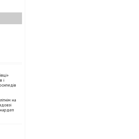
івці»
в і
осипедів
ітнім на
вдовзі
- нардеп