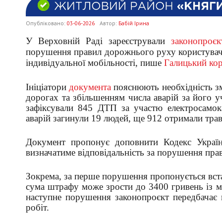
Опубліковано:
03-06-2026
Автор:
Бабій Ірина
У Верховній Раді зареєстрували
законопроє
порушення правил дорожнього руху користувачам
індивідуальної мобільності, пише
Галицький ко
Ініціатори
документа
пояснюють необхідність зм
дорогах та збільшенням числа аварій за його у
зафіксували 845 ДТП за участю електросамока
аварій загинули 19 людей, ще 912 отримали тра
Документ пропонує доповнити Кодекс Україн
визначатиме відповідальність за порушення пра
Зокрема, за перше порушення пропонується вст
сума штрафу може зрости до 3400 гривень із мо
наступне порушення законопроєкт передбачає 
робіт.